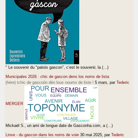
" Le souvenir du "patois gascon", c’est le souvenir, la (…)
Municipales 2026 : chic de gascon dens los noms de lista
(hère) tchic de gascoûn dén lous noums de liste !
5 mars
, par
Tederic
MERGER
Mickaël S., un ami de longue date de Gasconha.com, a (…)
Linxe - du gascon dans les noms de voie
30 mai 2025
, par
Tederic