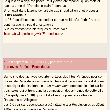
La question a déjà été posée, et il y avait été répondu qu’on était ici
dans la zone de "l’article de plaine", donc
lo
.
Si on était dans la zone de l’article
eth
, il faudrait en effet proposer
"
Eths Condaus
".
Le "Es" du début peut-il cependant être un résidu d’un "eths" ancien
dont l’usage n’a pas d’attestation ?
Sur les attestations historiques du nom, voir
https://fr.wikipedia.org/wiki/Escondeaux
#
Le 8 septembre 2015 à 09:42
,
par
Dominique
Les raves, à côté d’Escondeaux
Sur le site des archives départementales des Htes Pyrénées pour ce
qui est de
Rabastens
commune limitrophe d’Escondeaux il est dit que
le sobriquet des habitants est
los arrabassèrs
, sobriquet inspiré par les
trois raves qui entrent dans la composition des armoiries de cette ville
(Rosapelly
vers 1910
) qui sont d’ailleurs copiées sur celles de
Rabastens en Albigeois.
J’ai été voir car Escondeaux a été rattaché à la Révolution et au début
XIXème à la commune de Rabastens.