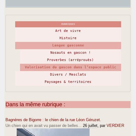
RUBRIQUES
Art de vivre
Histoire
Langue gasconne
Nosauts en gascon !
Proverbes (arréprouès)
Valorisation du gascon dans l’espace public
Divers / Mesclats
Paysages & territoires
Dans la même rubrique :
Bagnères de Bigorre : le chien de la rue Léon Géruzet.
Un chien qui en avait vu passer de belles...
26 juillet
, par
VERDIER