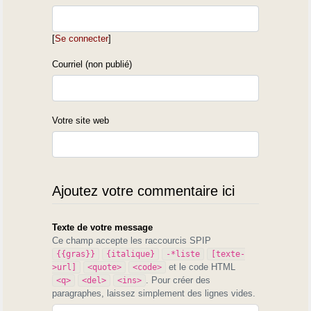
[
Se connecter
]
Courriel (non publié)
Votre site web
Ajoutez votre commentaire ici
Texte de votre message
Ce champ accepte les raccourcis SPIP
{{gras}}
{italique}
-*liste
[texte-
et le code HTML
>url]
<quote>
<code>
. Pour créer des
<q>
<del>
<ins>
paragraphes, laissez simplement des lignes vides.