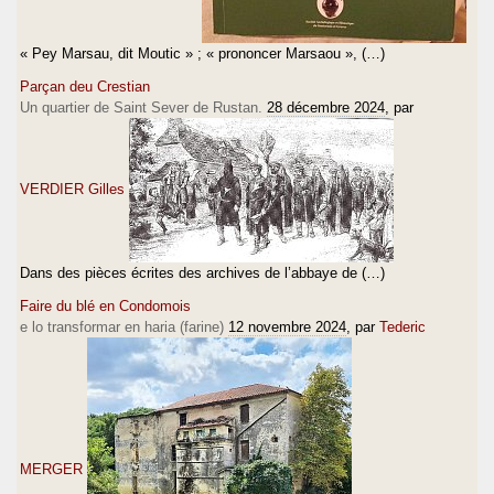
« Pey Marsau, dit Moutic » ; « prononcer Marsaou », (…)
Parçan deu Crestian
Un quartier de Saint Sever de Rustan.
28 décembre 2024
, par
VERDIER Gilles
Dans des pièces écrites des archives de l’abbaye de (…)
Faire du blé en Condomois
e lo transformar en haria (farine)
12 novembre 2024
, par
Tederic
MERGER