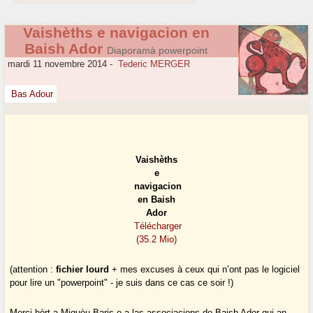
Vaishèths e navigacion en
Baish Ador
Diaporamà powerpoint
mardi 11 novembre 2014
-
Tederic MERGER
Bas Adour
Vaishèths
e
navigacion
en Baish
Ador
Télécharger
(35.2 Mio)
(attention :
fichier lourd
+ mes excuses à ceux qui n’ont pas le logiciel
pour lire un "powerpoint" - je suis dans ce cas ce soir !)
Merci hòrt a Miquèu Baris e a las associacions de Baish Ador qui an