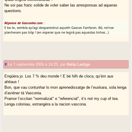
Ne soi pas franc solide de voler saber las arresponsas ad aqueras
questions.
Réponse de Gasconha.com :
E be òc, sembla qu’agi despareishut aqueth Gascon Fanfaron. Bò, ne’nse
planheram pas tròp ! (en esperar que ne legirà pas aquestas linhas...)
#
Le 7 septembre 2006 à 14:25
,
par
Halip Lartiga
Enqüèra jo. Los 7 % deu monde ! E bè hilh de cloca, qu’èm aus
ahitaus !
Bon, que vau contunhar lo mon aprenedissatge de l’euskara, sola lenga
d’aviéner tà Vasconia.
Pramor l’occitan "normalizat" e "referencial", it’s not my cup of tea.
Lenga coloniau, estrangèra a la nacion vascona.