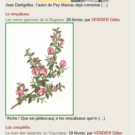
Jean Dartigolles, l’autor de Pey Marsau dejà comentat (…)
Lo ronçabueu.
Les noms gascons de la Bugrane.
28 février
, par
VERDIER Gilles
"Atcho ! Que sei pèdescauç e los ronçabueus que’m (…)
Los crespèths.
Le nom des beignets en Gascogne.
19 février
, par
VERDIER Gilles