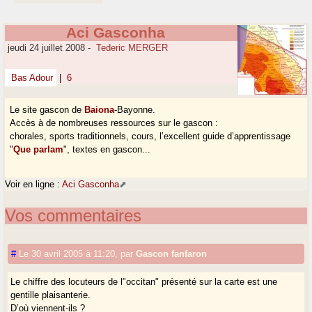
Aci Gasconha
jeudi 24 juillet 2008
-
Tederic MERGER
Bas Adour
|
6
Le site gascon de
Baiona
-Bayonne.
Accès à de nombreuses ressources sur le
gascon :
chorales, sports traditionnels, cours, l’excellent guide d’apprentissage
"
Que parlam
", textes en gascon...
Voir en ligne :
Aci Gasconha
Vos commentaires
#
Le 30 avril 2005 à 11:20
,
par
Gascon fanfaron
Le chiffre des locuteurs de l"occitan" présenté sur la carte est une
gentille plaisanterie.
D’où viennent-ils ?