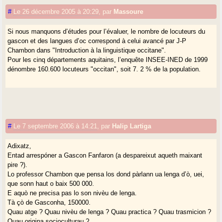
#
Le 26 décembre 2005 à 20:29
,
par
Massoure
Si nous manquons d’études pour l’évaluer, le nombre de locuteurs du
gascon et des langues d’oc correspond à celui avancé par J-P
Chambon dans "Introduction à la linguistique occitane".
Pour les cinq départements aquitains, l’enquête INSEE-INED de 1999
dénombre 160.600 locuteurs "occitan", soit 7. 2 % de la population.
#
Le 7 septembre 2006 à 14:21
,
par
Halip Lartiga
Adixatz,
Entad arrespóner a Gascon Fanfaron (a despareixut aqueth maixant
pire ?).
Lo professor Chambon que pensa los dond pàrlann ua lenga d’ò, uei,
que sonn haut o baix 500 000.
E aquò ne precisa pas lo son nivèu de lenga.
Tà çò de Gasconha, 150000.
Quau atge ? Quau nivèu de lenga ? Quau practica ? Quau trasmicion ?
Quau origina socioculturau ?