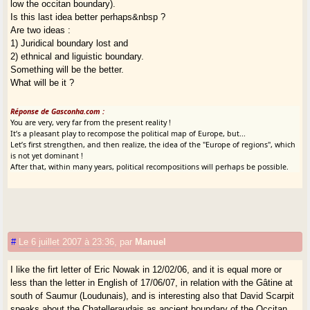
low the occitan boundary).
Is this last idea better perhaps&nbsp ?
Are two ideas :
1) Juridical boundary lost and
2) ethnical and liguistic boundary.
Something will be the better.
What will be it ?
Réponse de Gasconha.com :
You are very, very far from the present reality !
It’s a pleasant play to recompose the political map of Europe, but...
Let’s first strengthen, and then realize, the idea of the "Europe of regions", which
is not yet dominant !
After that, within many years, political recompositions will perhaps be possible.
#
Le 6 juillet 2007 à 23:36
,
par
Manuel
I like the firt letter of Eric Nowak in 12/02/06, and it is equal more or
less than the letter in English of 17/06/07, in relation with the Gâtine at
south of Saumur (Loudunais), and is interesting also that David Scarpit
speaks about the Chatelleraudais as ancient boundary of the Occitan.