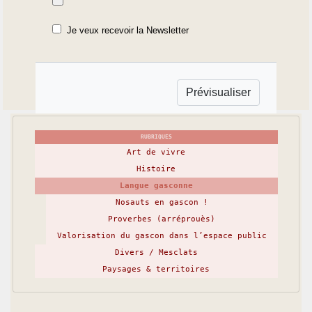
Je veux recevoir la Newsletter
RUBRIQUES
Art de vivre
Histoire
Langue gasconne
Nosauts en gascon !
Proverbes (arréprouès)
Valorisation du gascon dans l’espace public
Divers / Mesclats
Paysages & territoires