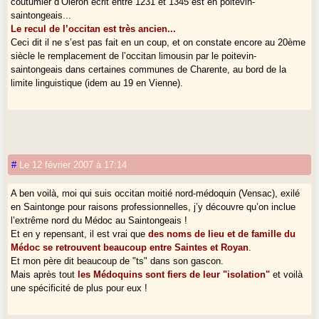
coutumier d’Oléron écrit entre 1231 et 1345 est en poitevin-
saintongeais...
Le recul de l’occitan est très ancien...
Ceci dit il ne s’est pas fait en un coup, et on constate encore au 20ème
siècle le remplacement de l’occitan limousin par le poitevin-
saintongeais dans certaines communes de Charente, au bord de la
limite linguistique (idem au 19 en Vienne).
#
Le 12 février 2007 à 17:14
A ben voilà, moi qui suis occitan moitié nord-médoquin (Vensac), exilé
en Saintonge pour raisons professionnelles, j’y découvre qu’on inclue
l’extrême nord du Médoc au Saintongeais !
Et en y repensant, il est vrai que
des noms de lieu et de famille du
Médoc se retrouvent beaucoup entre Saintes et Royan
.
Et mon père dit beaucoup de "ts" dans son gascon.
Mais après tout
les Médoquins sont fiers de leur "isolation"
et voilà
une spécificité de plus pour eux !