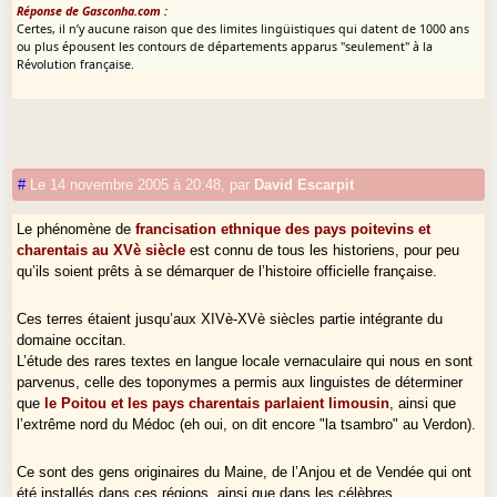
Réponse de Gasconha.com :
Certes, il n’y aucune raison que des limites lingüistiques qui datent de 1000 ans
ou plus épousent les contours de départements apparus "seulement" à la
Révolution française.
#
Le 14 novembre 2005 à 20:48
,
par
David Escarpit
Le phénomène de
francisation ethnique des pays poitevins et
charentais au XVè siècle
est connu de tous les historiens, pour peu
qu’ils soient prêts à se démarquer de l’histoire officielle française.
Ces terres étaient jusqu’aux XIVè-XVè siècles partie intégrante du
domaine occitan.
L’étude des rares textes en langue locale vernaculaire qui nous en sont
parvenus, celle des toponymes a permis aux linguistes de déterminer
que
le Poitou et les pays charentais parlaient limousin
, ainsi que
l’extrême nord du Médoc (eh oui, on dit encore "la tsambro" au Verdon).
Ce sont des gens originaires du Maine, de l’Anjou et de Vendée qui ont
été installés dans ces régions, ainsi que dans les célèbres