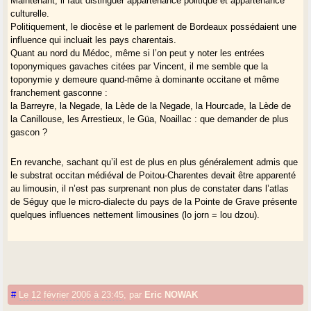
Maintenant, il faut distinguer appartenance politique et appartenance
culturelle.
Politiquement, le diocèse et le parlement de Bordeaux possédaient une
influence qui incluait les pays charentais.
Quant au nord du Médoc, même si l’on peut y noter les entrées
toponymiques gavaches citées par Vincent, il me semble que la
toponymie y demeure quand-même à dominante occitane et même
franchement gasconne :
la Barreyre, la Negade, la Lède de la Negade, la Hourcade, la Lède de
la Canillouse, les Arrestieux, le Güa, Noaillac : que demander de plus
gascon ?
En revanche, sachant qu’il est de plus en plus généralement admis que
le substrat occitan médiéval de Poitou-Charentes devait être apparenté
au limousin, il n’est pas surprenant non plus de constater dans l’atlas
de Séguy que le micro-dialecte du pays de la Pointe de Grave présente
quelques influences nettement limousines (lo jorn = lou dzou).
#
Le 12 février 2006 à 23:45
,
par
Eric NOWAK