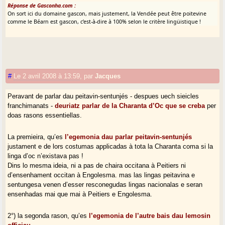
Réponse de Gasconha.com :
On sort ici du domaine gascon, mais justement, la Vendée peut être poitevine
comme le Béarn est gascon, c’est-à-dire à 100% selon le critère lingüistique !
#
Le 2 avril 2008 à 13:59
,
par
Jacques
Peravant de parlar dau peitavin-sentunjés - despues uech sieicles
franchimanats -
deuriatz parlar de la Charanta d’Oc que se creba
per
doas rasons essentiellas.
La premieira, qu’es
l’egemonia dau parlar peitavin-sentunjés
justament e de lors costumas applicadas à tota la Charanta coma si la
linga d’oc n’existava pas !
Dins lo mesma ideia, ni a pas de chaira occitana à Peitiers ni
d’ensenhament occitan à Engolesma. mas las lingas peitavina e
sentungesa venen d’esser resconegudas lingas nacionalas e seran
ensenhadas mai que mai à Peitiers e Engolesma.
2°) la segonda rason, qu’es
l’egemonia de l’autre bais dau lemosin