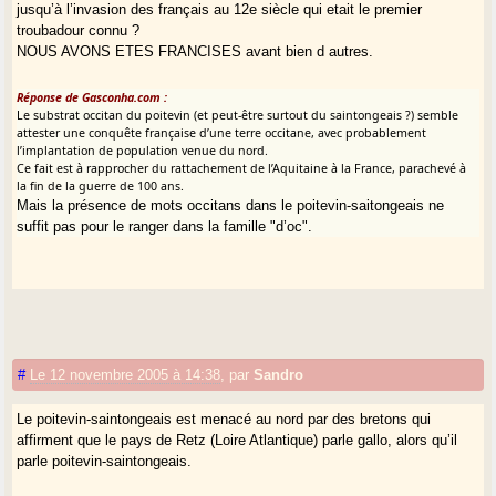
jusqu’à l’invasion des français au 12e siècle qui etait le premier
troubadour connu ?
NOUS AVONS ETES FRANCISES avant bien d autres.
Réponse de Gasconha.com :
Le substrat occitan du poitevin (et peut-être surtout du saintongeais ?) semble
attester une conquête française d’une terre occitane, avec probablement
l’implantation de population venue du nord.
Ce fait est à rapprocher du rattachement de l’Aquitaine à la France, parachevé à
la fin de la guerre de 100 ans.
Mais la présence de mots occitans dans le poitevin-saitongeais ne
suffit pas pour le ranger dans la famille "d’oc".
#
Le 12 novembre 2005 à 14:38
,
par
Sandro
Le poitevin-saintongeais est menacé au nord par des bretons qui
affirment que le pays de Retz (Loire Atlantique) parle gallo, alors qu’il
parle poitevin-saintongeais.