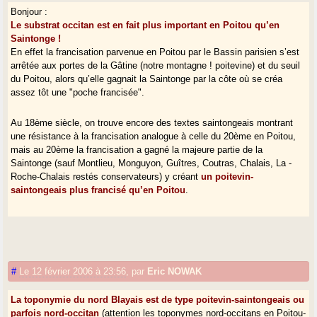
Bonjour :
Le substrat occitan est en fait plus important en Poitou qu’en
Saintonge !
En effet la francisation parvenue en Poitou par le Bassin parisien s’est
arrêtée aux portes de la Gâtine (notre montagne ! poitevine) et du seuil
du Poitou, alors qu’elle gagnait la Saintonge par la côte où se créa
assez tôt une "poche francisée".
Au 18ème siècle, on trouve encore des textes saintongeais montrant
une résistance à la francisation analogue à celle du 20ème en Poitou,
mais au 20ème la francisation a gagné la majeure partie de la
Saintonge (sauf Montlieu, Monguyon, Guîtres, Coutras, Chalais, La -
Roche-Chalais restés conservateurs) y créant
un poitevin-
saintongeais plus francisé qu’en Poitou
.
#
Le 12 février 2006 à 23:56
,
par
Eric NOWAK
La toponymie du nord Blayais est de type poitevin-saintongeais ou
parfois nord-occitan
(attention les toponymes nord-occitans en Poitou-