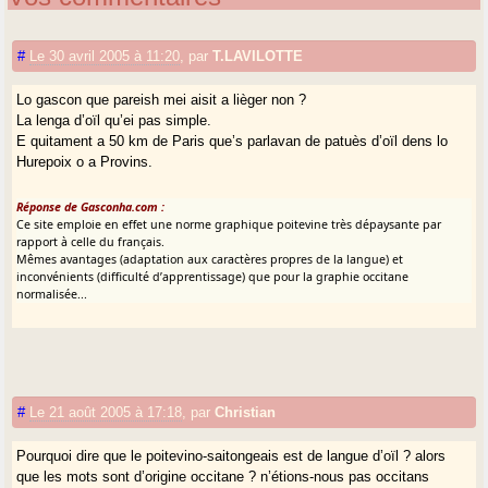
#
Le 30 avril 2005 à 11:20
,
par
T.LAVILOTTE
Lo gascon que pareish mei aisit a lièger non ?
La lenga d’oïl qu’ei pas simple.
E quitament a 50 km de Paris que’s parlavan de patuès d’oïl dens lo
Hurepoix o a Provins.
Réponse de Gasconha.com :
Ce site emploie en effet une norme graphique poitevine très dépaysante par
rapport à celle du français.
Mêmes avantages (adaptation aux caractères propres de la langue) et
inconvénients (difficulté d’apprentissage) que pour la graphie occitane
normalisée...
#
Le 21 août 2005 à 17:18
,
par
Christian
Pourquoi dire que le poitevino-saitongeais est de langue d’oïl ? alors
que les mots sont d’origine occitane ? n’étions-nous pas occitans