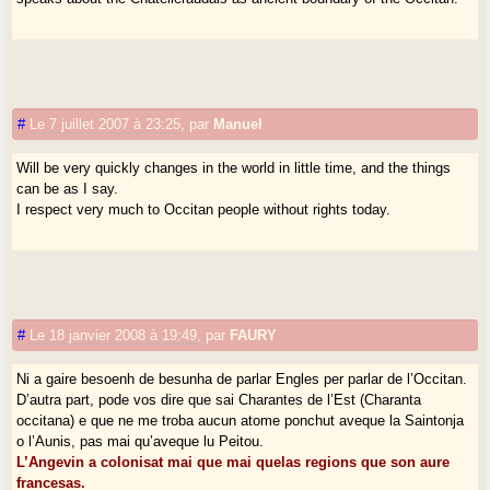
#
Le 7 juillet 2007 à 23:25
,
par
Manuel
Will be very quickly changes in the world in little time, and the things
can be as I say.
I respect very much to Occitan people without rights today.
#
Le 18 janvier 2008 à 19:49
,
par
FAURY
Ni a gaire besoenh de besunha de parlar Engles per parlar de l’Occitan.
D’autra part, pode vos dire que sai Charantes de l’Est (Charanta
occitana) e que ne me troba aucun atome ponchut aveque la Saintonja
o l’Aunis, pas mai qu’aveque lu Peitou.
L’Angevin a colonisat mai que mai quelas regions que son aure
francesas.