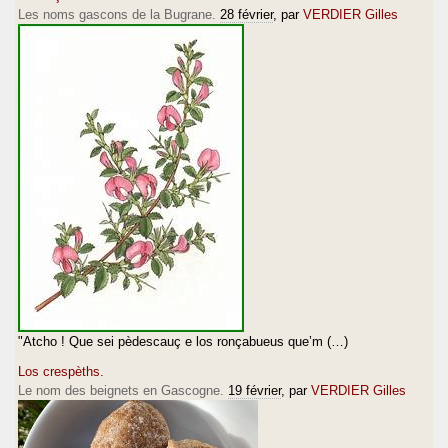
Les noms gascons de la Bugrane.
28 février
, par
VERDIER Gilles
"Atcho ! Que sei pèdescauç e los ronçabueus que’m (…)
Los crespèths.
Le nom des beignets en Gascogne.
19 février
, par
VERDIER Gilles