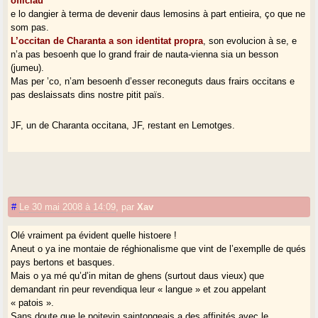
officiau
e lo dangier à terma de devenir daus lemosins à part entieira, ço que ne
som pas.
L’occitan de Charanta a son identitat propra
, son evolucion à se, e
n’a pas besoenh que lo grand frair de nauta-vienna sia un besson
(jumeu).
Mas per ’co, n’am besoenh d’esser reconeguts daus frairs occitans e
pas deslaissats dins nostre pitit païs.
JF, un de Charanta occitana, JF, restant en Lemotges.
#
Le 30 mai 2008 à 14:09
,
par
Xav
Olé vraiment pa évident quelle histoere !
Aneut o ya ine montaie de réghionalisme que vint de l’exemplle de qués
pays bertons et basques.
Mais o ya mé qu’d’in mitan de ghens (surtout daus vieux) que
demandant rin peur revendiqua leur « langue » et zou appelant
« patois ».
Sans doute que le poitevin saintongeais a des affinités avec le