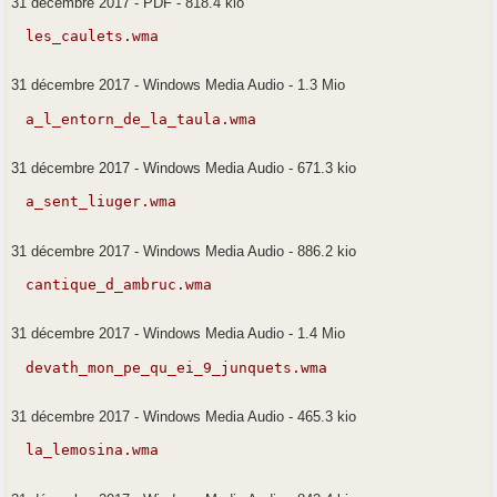
31 décembre 2017
-
PDF
-
818.4 kio
les_caulets.wma
31 décembre 2017
-
Windows Media Audio
-
1.3 Mio
a_l_entorn_de_la_taula.wma
31 décembre 2017
-
Windows Media Audio
-
671.3 kio
a_sent_liuger.wma
31 décembre 2017
-
Windows Media Audio
-
886.2 kio
cantique_d_ambruc.wma
31 décembre 2017
-
Windows Media Audio
-
1.4 Mio
devath_mon_pe_qu_ei_9_junquets.wma
31 décembre 2017
-
Windows Media Audio
-
465.3 kio
la_lemosina.wma