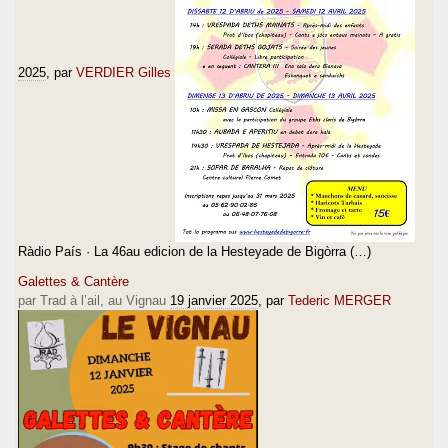
2025
, par
VERDIER Gilles
Ràdio País · La 46au edicion de la Hesteyade de Bigòrra (…)
Galettes & Cantère
par Trad à l’ail, au Vignau
19 janvier 2025
, par
Tederic MERGER