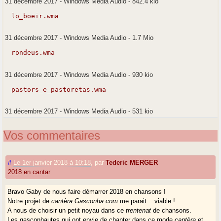
31 décembre 2017
-
Windows Media Audio
-
842.4 kio
lo_boeir.wma
31 décembre 2017
-
Windows Media Audio
-
1.7 Mio
rondeus.wma
31 décembre 2017
-
Windows Media Audio
-
930 kio
pastors_e_pastoretas.wma
31 décembre 2017
-
Windows Media Audio
-
531 kio
Vos commentaires
#
Le 1er janvier 2018 à 10:18
,
par
Tederic MERGER
2018 en cantar
Bravo Gaby de nous faire démarrer 2018 en chansons !
Notre projet de
cantèra Gasconha.com
me parait... viable !
A nous de choisir un petit noyau dans ce
trentenat
de chansons.
Les gasconhautes qui ont envie de chanter dans ce mode
cantèra
et