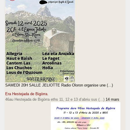
SAMEDI 20H SALLE JELIOTTE Radio Oloron organise une (…)
Era Hestejada de Bigòrra.
46au Hestejada de Bigòrra eths 11, 12 e 13 d’abriu sus (…)
14 mars