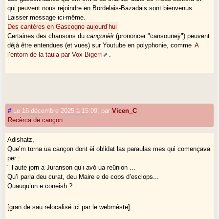
qui peuvent nous rejoindre en Bordelais-Bazadais sont bienvenus.
Laisser message ici-même.
Des cantères en Gascogne aujourd’hui
Certaines des chansons du
cançonèir
(prononcer "cansouneÿ") peuvent
déjà être entendues (et vues) sur Youtube en polyphonie, comme
A
l’entorn de la taula par Vox Bigerri
.
#
Le 16 décembre 2025 à 15:09
,
par
Vicen_C
Recèrca de cançon
Adishatz,
Que’m torna ua cançon dont èi oblidat las paraulas mes qui començava
per :
" l’aute jorn a Juranson qu’i avó ua reünion ...
Qu’i parla deu curat, deu Maire e de cops d’esclops...
Quauqu’un e coneish ?
[gran de sau relocalisé ici par le webmèste]