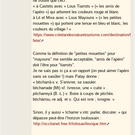
ne trouve que ceci :
« à Castets avec « Lous Tiarrots » (« les amis de
l’apéro ») qui arborent les couleurs rouge et blanc
à Lit et Mixe avec « Lous Mayouns » (« les petites
mouettes ») qui portent une tenue en bleu et blanc, les
couleurs du village ! »
https://www.cotelandesnaturetourisme.com/destination/la-
fete/
Comme la définition de "petites mouettes" pour
"mayouns" me semble acceptable, "amis de l’apéro"
doit l’être pour "tiarrots".
Je ne sais pas si ça a un rapport (on peut aimer l’apéro
sans se saoûler !) mais Palay donne :
« bitcharrà-s v. S’enivrer, se saouler.
bitcharrade (Mt) sf. Ivresse, une « cuite » .
pitcharreyà (B.-L.) v. Boire à coups de pitchès.
bitchàrrou,-re adj. et s. Qui est ivre ; ivrogne. »
Sinon, il y aussi « tcharrer v.intr. parler, discuter. » qui
dépasse peut-être l’horizon toulousain :
http://occitanet.free.fr/tolosan/lexique.htm