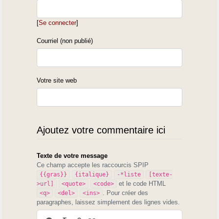
[
Se connecter
]
Courriel (non publié)
Votre site web
Ajoutez votre commentaire ici
Texte de votre message
Ce champ accepte les raccourcis SPIP
{{gras}}
{italique}
-*liste
[texte-
et le code HTML
>url]
<quote>
<code>
. Pour créer des
<q>
<del>
<ins>
paragraphes, laissez simplement des lignes vides.