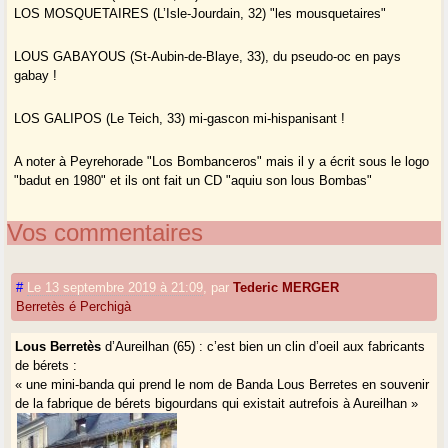
LOS MOSQUETAIRES (L’Isle-Jourdain, 32) "les mousquetaires"
LOUS GABAYOUS (St-Aubin-de-Blaye, 33), du pseudo-oc en pays
gabay !
LOS GALIPOS (Le Teich, 33) mi-gascon mi-hispanisant !
A noter à Peyrehorade "Los Bombanceros" mais il y a écrit sous le logo
"badut en 1980" et ils ont fait un CD "aquiu son lous Bombas"
Vos commentaires
#
Le 13 septembre 2019 à 21:09
,
par
Tederic MERGER
Berretès é Perchigà
Lous Berretès
d’Aureilhan (65) : c’est bien un clin d’oeil aux fabricants
de bérets :
« une mini-banda qui prend le nom de Banda Lous Berretes en souvenir
de la fabrique de bérets bigourdans qui existait autrefois à Aureilhan »