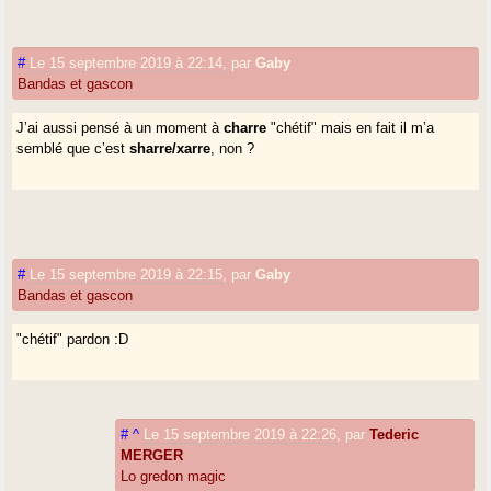
#
Le 15 septembre 2019 à 22:14
,
par
Gaby
Bandas et gascon
J’ai aussi pensé à un moment à
charre
"chétif" mais en fait il m’a
semblé que c’est
sharre/xarre
, non ?
#
Le 15 septembre 2019 à 22:15
,
par
Gaby
Bandas et gascon
"chétif" pardon :D
#
^
Le 15 septembre 2019 à 22:26
,
par
Tederic
MERGER
Lo gredon magic