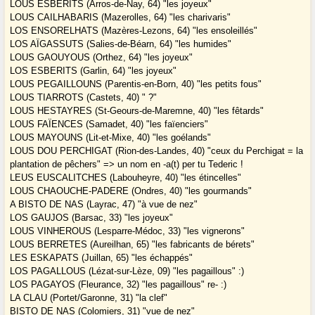
LOUS ESBERITS (Arros-de-Nay, 64) "les joyeux"
LOUS CAILHABARIS (Mazerolles, 64) "les charivaris"
LOS ENSORELHATS (Mazères-Lezons, 64) "les ensoleillés"
LOS AÏGASSUTS (Salies-de-Béarn, 64) "les humides"
LOUS GAOUYOUS (Orthez, 64) "les joyeux"
LOS ESBERITS (Garlin, 64) "les joyeux"
LOUS PEGAILLOUNS (Parentis-en-Born, 40) "les petits fous"
LOUS TIARROTS (Castets, 40) " ?"
LOUS HESTAYRES (St-Geours-de-Maremne, 40) "les fêtards"
LOUS FAÏENCES (Samadet, 40) "les faïenciers"
LOUS MAYOUNS (Lit-et-Mixe, 40) "les goélands"
LOUS DOU PERCHIGAT (Rion-des-Landes, 40) "ceux du Perchigat = la
plantation de pêchers" => un nom en -a(t) per tu Tederic !
LEUS EUSCALITCHES (Labouheyre, 40) "les étincelles"
LOUS CHAOUCHE-PADERE (Ondres, 40) "les gourmands"
A BISTO DE NAS (Layrac, 47) "à vue de nez"
LOS GAUJOS (Barsac, 33) "les joyeux"
LOUS VINHEROUS (Lesparre-Médoc, 33) "les vignerons"
LOUS BERRETES (Aureilhan, 65) "les fabricants de bérets"
LES ESKAPATS (Juillan, 65) "les échappés"
LOS PAGALLOUS (Lézat-sur-Lèze, 09) "les pagaillous" :)
LOS PAGAYOS (Fleurance, 32) "les pagaillous" re- :)
LA CLAU (Portet/Garonne, 31) "la clef"
BISTO DE NAS (Colomiers, 31) "vue de nez"