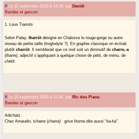
#
Le 15 septembre 2019 à 14:38
,
par
Danièl
Bandas et gascon
1. Lous Tiarrots
Selon Palay,
tharròt
désigne en Chalosse le rouge-gorge ou autre
oiseau de petite taille (troglodyte ?). En graphie classique on écrirait
plutôt
charròt
. Il semblerait que ce mot soit un diminutif de
charre,-a
(tharre), adjectif s’appliquant à quelque chose de petit, de menu, de
chétif.
#
Le 15 septembre 2019 à 15:06
,
par
Ric dou Piaou
Bandas et gascon
Adichatz.
Chez Arnaudin, tcharre (charra) : grive litorne dite aussi "tia-tia".