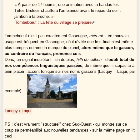
« À partir de 17 heures, une animation avec la bandas les
Têtes Brulées chauffera l’ambiance avant le repas du soir :
jambon à la broche. »
Tombebœuf : La fête du village se prépare
Tombeboeuf n’est pas exactement Gascogne,
mès rai
... ce mauvais
usage est fréquent en Gascogne, où il révèle que le s final n’est même
plus compris comme la marque du pluriel,
alors même que le gascon,
au contraire du français, prononce ce s
...
Donc, un signal inquiétant - un de plus,
hilh de colhon
- d’
oubli total de
nos compétences linguistiques passées
, de même que l’incapacité à
bien placer l’accent tonique sur nos noms gascons (Lacquy = Làqui, par
exemple)...
Lacquy / Laqui
PS : c’est vraiment "structurel" chez Sud-Ouest - qui montre sur ce
coup sa perméabilité aux nouvelles tendances - sur la même page on lit
ceci :