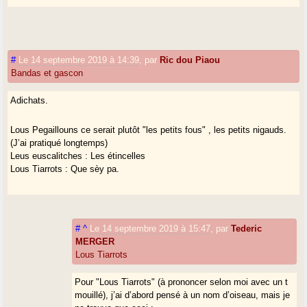
#
Le 14 septembre 2019 à 14:39
,
par
Ric dou Piaou
Bandas et gascon
Adichats.
Lous Pegaillouns ce serait plutôt "les petits fous" , les petits nigauds.
(J’ai pratiqué longtemps)
Leus euscalitches : Les étincelles
Lous Tiarrots : Que sèy pa.
#
^
Le 14 septembre 2019 à 15:47
,
par
Tederic
MERGER
Lous Tiarrots
Pour "Lous Tiarrots" (à prononcer selon moi avec un t
mouillé), j’ai d’abord pensé à un nom d’oiseau, mais je