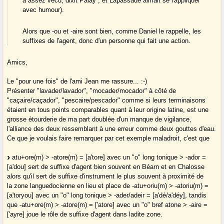
a assez vécu, dixit Palay ; et Lapassade aimait se l'appliquer
avec humour).
Alors que -ou et -aire sont bien, comme Daniel le rappelle, les
suffixes de l'agent, donc d'un personne qui fait une action.
Amics,
Le "pour une fois" de l'ami Jean me rassure... :-)
Présenter "lavader/lavador", "mocader/mocador" à côté de
"caçaire/caçador", "pescaire/pescador" comme si leurs terminaisons
étaient en tous points comparables quant à leur origine latine, est une
grosse étourderie de ma part doublée d'un manque de vigilance,
l'alliance des deux ressemblant à une erreur comme deux gouttes d'eau.
Ce que je voulais faire remarquer par cet exemple maladroit, c'est que
atu+ore(m) > -atore(m) = [a'tore] avec un "o" long tonique > -ador =
[a'dou] sert de suffixe d'agent bien souvent en Béarn et en Chalosse
alors qu'il sert de suffixe d'instrument le plus souvent à proximité de
la zone languedocienne en lieu et place de -atu+oriu(m) > -atoriu(m) =
[a'toryou] avec un "o" long tonique > -ader/adeir = [a'dé/a'déy], tandis
que -atu+ore(m) > -atore(m) = ['atore] avec un "o" bref atone > -aire =
['ayre] joue le rôle de suffixe d'agent dans ladite zone.