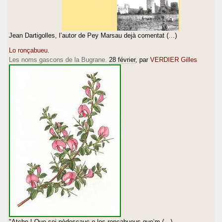
Jean Dartigolles, l’autor de Pey Marsau dejà comentat (…)
Lo ronçabueu.
Les noms gascons de la Bugrane.
28 février
, par
VERDIER Gilles
"Atcho ! Que sei pèdescauç e los ronçabueus que’m (…)