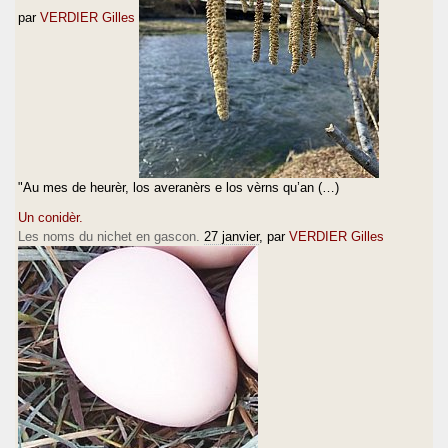
par
VERDIER Gilles
"Au mes de heurèr, los averanèrs e los vèrns qu’an (…)
Un conidèr.
Les noms du nichet en gascon.
27 janvier
, par
VERDIER Gilles