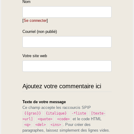
Nom
[
Se connecter
]
Courriel (non publié)
Votre site web
Ajoutez votre commentaire ici
Texte de votre message
Ce champ accepte les raccourcis SPIP
{{gras}}
{italique}
-*liste
[texte-
et le code HTML
>url]
<quote>
<code>
. Pour créer des
<q>
<del>
<ins>
paragraphes, laissez simplement des lignes vides.