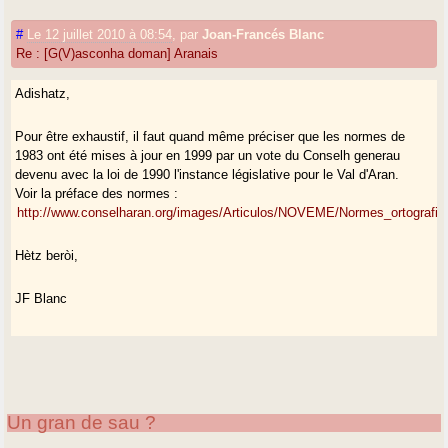
Guilhem Pépin :
#
Le 12 juillet 2010 à 08:54
,
par
Joan-Francés Blanc
« En Espagne, les normes orthographiques de l
Re : [G(V)asconha doman] Aranais
Adishatz,
Pour être exhaustif, il faut quand même préciser que les normes de
1983 ont été mises à jour en 1999 par un vote du Conselh generau
devenu avec la loi de 1990 l'instance législative pour le Val d'Aran.
Voir la préface des normes :
http://www.conselharan.org/images/Articulos/NOVEME/Normes_ortografiq
Hètz beròi,
JF Blanc
Un gran de sau ?