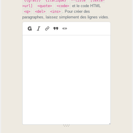
{{gras}}
{italique}
-*liste
[texte-
et le code HTML
>url]
<quote>
<code>
. Pour créer des
<q>
<del>
<ins>
paragraphes, laissez simplement des lignes vides.