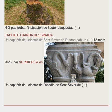
N’èi pas trobat l’indicacion de l’autor d’aquestas (…)
CAPITETH BANDA DESSINADA…
Un capitèth deu clastre de Sent Sever de Rustan dab un (…)
12 mars
2025
, par
VERDIER Gilles
Un capitèth deu clastre de l’abadia de Sent Sever de (…)