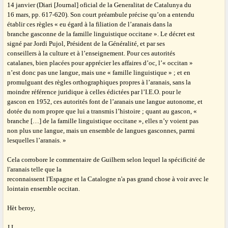
14 janvier (Diari [Journal] oficial de la Generalitat de Catalunya du
16 mars, pp. 617-620). Son court préambule précise qu’on a entendu
établir ces règles « eu égard à la filiation de l’aranais dans la
branche gasconne de la famille linguistique occitane ». Le décret est
signé par Jordi Pujol, Président de la Généralité, et par ses
conseillers à la culture et à l’enseignement. Pour ces autorités
catalanes, bien placées pour apprécier les affaires d’oc, l’« occitan »
n’est donc pas une langue, mais une « famille linguistique » ; et en
promulguant des règles orthographiques propres à l’aranais, sans la
moindre référence juridique à celles édictées par l’I.E.O. pour le
gascon en 1952, ces autorités font de l’aranais une langue autonome, et
dotée du nom propre que lui a transmis l’histoire ; quant au gascon, «
branche […] de la famille linguistique occitane », elles n’y voient pas
non plus une langue, mais un ensemble de langues gasconnes, parmi
lesquelles l’aranais. »
Cela corrobore le commentaire de Guilhem selon lequel
la spécificité de
l'aranais telle que la
reconnaissent l'Espagne et la Catalogne
n'a pas grand chose à voir avec
le
lointain ensemble occitan.
Hèt beroy,
J.L.