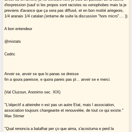
d'expression (sauf si les propos sont racistes ou xenophobes mais la je
previens d'avance que ça sera pas diffusé, et en bon moitié ariegeois,
1/4 aranais 1/4 catalan j'entame de suite la discussion "hors micro".... ))
A bon entendeur
@mistats
Cedric
Arveir se, arveir se que lo panas se dreisse
fin a qoura pareisse, e quora pareis pas pì... arveir se e merci.
(Val Cluzoun, Anonimo sec. XIX)
"L'objectif a atteindre n est pas un autre Etat, mais l association,
association toujours changeante et renouvelée, de tout ce qui existe."
Max Stirner
"Qual renoncia a batalhar per ço que aima, s'acostuma e perd la