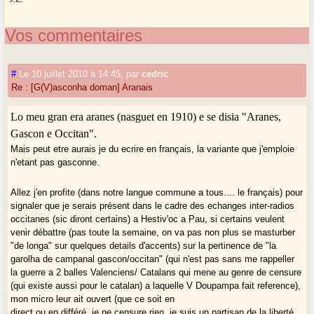
Vos commentaires
#
Le 10 juillet 2010 à 14:45
,
par
cedric
Re : [G(V)asconha doman] Aranais
Lo meu gran era aranes (nasguet en 1910) e se disia "Aranes,
Gascon e Occitan".
Mais peut etre aurais je du ecrire en français, la variante que j'emploie
n'etant pas gasconne.
Allez j'en profite (dans notre langue commune a tous.... le français) pour
signaler que je serais présent dans le cadre des echanges inter-radios
occitanes (sic diront certains) a Hestiv'oc a Pau, si certains veulent
venir débattre (pas toute la semaine, on va pas non plus se masturber
"de longa" sur quelques details d'accents) sur la pertinence de "la
garolha de campanal gascon/occitan" (qui n'est pas sans me rappeller
la guerre a 2 balles Valenciens/ Catalans qui mene au genre de censure
(qui existe aussi pour le catalan) a laquelle V Doupampa fait reference),
mon micro leur ait ouvert (que ce soit en
direct ou en différé, je ne censure rien, je suis un partisan de la liberté