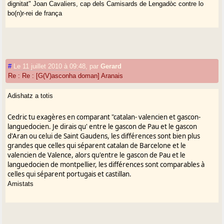
dignitat" Joan Cavaliers, cap dels Camisards de Lengadòc contre lo
bo(n)r-rei de frança
Ieu, ma vida, los meus còps de còr e de
morre, de seguir sus
http://www.myspace.com/joan_cavalier
#
Le 11 juillet 2010 à 09:48
,
par
Gerard
Re : Re : [G(V)asconha doman] Aranais
De :
Jean Lafitte <lafitte.yan@orange.fr>
Adishatz a totis
ì :
Gasconha-doman <Gasconha-doman@yahoogroupes.fr>
Cedric tu exagères en comparant "catalan- valencien et gascon-
Envoyé le :
Sam 10 juillet 2010, 12h 13min 07s
languedocien. Je dirais qu' entre le gascon de Pau et le gascon
Objet :
[G(V)asconha doman] Aranais
d'Aran ou celui de Saint Gaudens, les différences sont bien plus
grandes que celles qui séparent catalan de Barcelone et le
valencien de Valence, alors qu'entre le gascon de Pau et le
languedocien de montpellier, les différences sont comparables à
celles qui séparent portugais et castillan.
Adixat moundë,
Amistats
Merci à V. poudampa pour l'information sur la décision du Tribunal
constitutionnel d'Espagne quant à l'aranais, de la famille gasconne.
J'y ajoute cet extrait de la future réédition du livre co-écrit avec