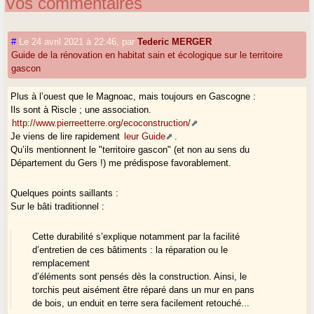
Vos commentaires
#
Le 24 avril 2021 à 22:46
,
par
Tederic MERGER
Guide de la rénovation en habitat sain et écologique sur le territoire
gascon
Plus à l’ouest que le Magnoac, mais toujours en Gascogne :
Ils sont à Riscle ; une association.
http://www.pierreetterre.org/ecoconstruction/
Je viens de lire rapidement
leur Guide
.
Qu’ils mentionnent le "territoire gascon" (et non au sens du
Département du Gers !) me prédispose favorablement.
Quelques points saillants :
Sur le bâti traditionnel :
Cette durabilité s’explique notamment par la facilité
d’entretien de ces bâtiments : la réparation ou le
remplacement
d’éléments sont pensés dès la construction. Ainsi, le
torchis peut aisément être réparé dans un mur en pans
de bois, un enduit en terre sera facilement retouché...