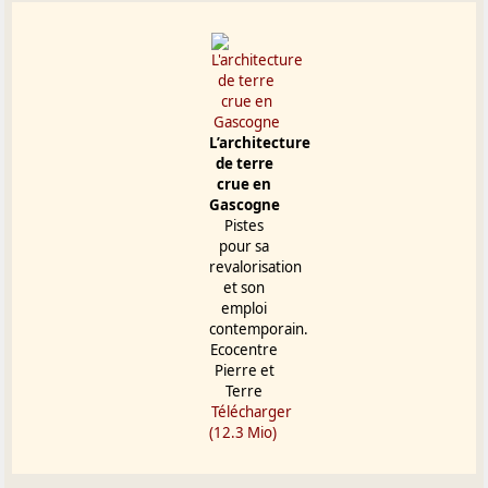
*comme le polystyrène expansé, « isolant synthétique
à faible coût qui peut être utilisé pour tout type
d’isolation » !
L’architecture
de terre
crue en
Gascogne
Pistes
pour sa
revalorisation
et son
emploi
contemporain.
Ecocentre
Pierre et
Terre
Télécharger
(12.3 Mio)