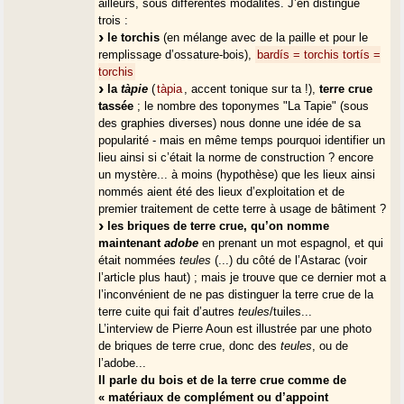
ailleurs, sous différentes modalités. J’en distingue
trois :
le torchis
(en mélange avec de la paille et pour le
remplissage d’ossature-bois),
bardís = torchis
tortís =
torchis
la
tàpie
(
tàpia
, accent tonique sur ta !),
terre crue
tassée
; le nombre des toponymes "La Tapie" (sous
des graphies diverses) nous donne une idée de sa
popularité - mais en même temps pourquoi identifier un
lieu ainsi si c’était la norme de construction ? encore
un mystère... à moins (hypothèse) que les lieux ainsi
nommés aient été des lieux d’exploitation et de
premier traitement de cette terre à usage de bâtiment ?
les briques de terre crue, qu’on nomme
maintenant
adobe
en prenant un mot espagnol, et qui
était nommées
teules
(...) du côté de l’Astarac (voir
l’article plus haut) ; mais je trouve que ce dernier mot a
l’inconvénient de ne pas distinguer la terre crue de la
terre cuite qui fait d’autres
teules
/tuiles...
L’interview de Pierre Aoun est illustrée par une photo
de briques de terre crue, donc des
teules
, ou de
l’adobe...
Il parle du bois et de la terre crue comme de
« matériaux de complément ou d’appoint