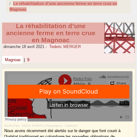
La réhabilitation d’une ancienne ferme en terre crue en
Magnoac
La réhabilitation d’une
ancienne ferme en terre crue
en Magnoac
dimanche 18 avril 2021
-
Tederic MERGER
Magnoac
|
9
Radio Pais
·
Athòs, Porthòs e Regaspros : Isolacion
Nous avons récemment été alertés sur le danger que font courir à
l’habitat traditionnel en colombage les nouvelles obligations de