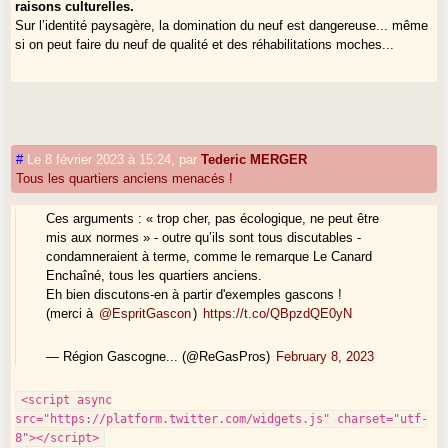
raisons culturelles.
Sur l’identité paysagère, la domination du neuf est dangereuse... même
si on peut faire du neuf de qualité et des réhabilitations moches...
#
Le 8 février 2023 à 15:24
,
par
Tederic MERGER
Tous les quartiers anciens menacés !
Ces arguments : « trop cher, pas écologique, ne peut être
mis aux normes » - outre qu’ils sont tous discutables -
condamneraient à terme, comme le remarque Le Canard
Enchaîné, tous les quartiers anciens.
Eh bien discutons-en à partir d'exemples gascons !
(merci à
@EspritGascon
)
https://t.co/QBpzdQE0yN
— Région Gascogne... (@ReGasPros)
February 8, 2023
<script async
src="https://platform.twitter.com/widgets.js" charset="utf-
8"></script>