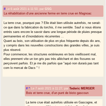
#
Le 6 août 2021 à 11:50
,
par
GSG
La réhabilitation d’une ancienne ferme en terre crue en Magnoac
La terre crue, pourquoi pas ? Elle était bien utilisée autrefois, ne serait-
ce que dans la fabrication du torchis, il me semble. Sauf si nous étions
entrés sans encore le savoir dans une longue période de pluies presque
permanentes et d’inondations récurrentes ...
Quant au bois, son utilisation de plus en plus fréquente depuis dix ans,
y compris dans les nouvelles constructions des grandes villes, je suis
plus réservé.
Pour commencer, les structures extérieures en bois vieillissent mal,
elles prennent vite un ton gris pas très alléchant et des fissures se
perçoivent parfois. Et je me dis parfois que "aquò non durarà pas tant
com lo mercat de Dacs " !
#
^
Le 7 août 2021 à 11:27
,
par
Tederic MERGER
Bois et terre crue, d’un punt de bisto gascoun
La terre crue était autrefois utilisée en Gascogne, et