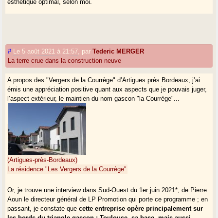
esthétique optimal, selon moi.
#
Le 5 août 2021 à 21:57
,
par
Tederic MERGER
La terre crue dans la construction neuve
A propos des "Vergers de la Courrège" d’Artigues près Bordeaux, j’ai
émis une appréciation positive quant aux aspects que je pouvais juger,
l’aspect extérieur, le maintien du nom gascon "la Courrège"...
(Artigues-près-Bordeaux)
La résidence "Les Vergers de la Courrège"
Or, je trouve une interview dans Sud-Ouest du 1er juin 2021*, de Pierre
Aoun le directeur général de LP Promotion qui porte ce programme ; en
passant, je constate que
cette entreprise opère principalement sur
les bords du triangle gascon : Toulouse, sa base, mais aussi