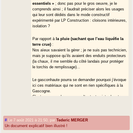
essentiels »
; donc pas pour le gros oeuvre, je le
comprends ainsi ; il faudrait préciser alors les usages
qui leur sont dédiés dans le mode constructif
expérimenté par LP Construction : cloisons intérieures,
isolation ?
Par rapport à
la pluie (sachant que l’eau liquéfie la
terre crue)
:
Nos aïeux savaient la gérer ; je ne suis pas technicien,
mais je suppose qu’ils avaient des enduits protecteurs
(la chaux, il me semble du côté landais pour protéger
le torchis de remplissage)...
Le gasconhaute pourra se demander pourquoi j’évoque
ici ces matériaux qui ne sont en rien spécifiques à la
Gascogne.
C’est que nous devons ausculter toute piste de retour
à des usages plus locaux.
Le principe est d’associer la Gascogne aux circuits
courts
... sachant que
la terre crue et le bois ne sont
pas toujours en circuit court - loin de là, mais au
#
Le 7 août 2021 à 21:50
,
par
Tederic MERGER
moins pourraient l’être, plus que les dérivés du
Un document explicatif bien illustré !
pétrole* !