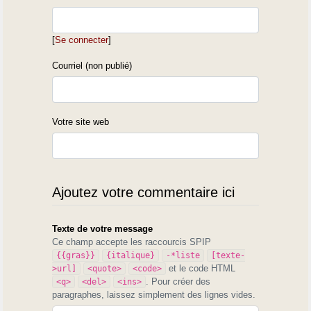
[
Se connecter
]
Courriel (non publié)
Votre site web
Ajoutez votre commentaire ici
Texte de votre message
Ce champ accepte les raccourcis SPIP
{{gras}}
{italique}
-*liste
[texte-
et le code HTML
>url]
<quote>
<code>
. Pour créer des
<q>
<del>
<ins>
paragraphes, laissez simplement des lignes vides.