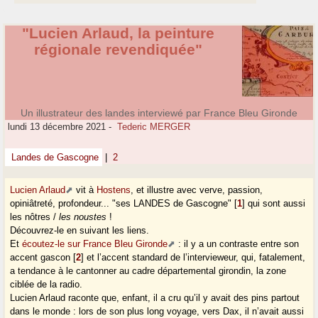
"Lucien Arlaud, la peinture
régionale revendiquée"
Un illustrateur des landes interviewé par France Bleu Gironde
lundi 13 décembre 2021
-
Tederic MERGER
Landes de Gascogne
|
2
Lucien Arlaud
vit à
Hostens
, et illustre avec verve, passion,
opiniâtreté, profondeur... "ses LANDES de Gascogne"
[
1
]
qui sont aussi
les nôtres /
les noustes
!
Découvrez-le en suivant les liens.
Et
écoutez-le sur France Bleu Gironde
: il y a un contraste entre son
accent gascon
[
2
]
et l’accent standard de l’intervieweur, qui, fatalement,
a tendance à le cantonner au cadre départemental girondin, la zone
ciblée de la radio.
Lucien Arlaud raconte que, enfant, il a cru qu’il y avait des pins partout
dans le monde : lors de son plus long voyage, vers Dax, il n’avait aussi