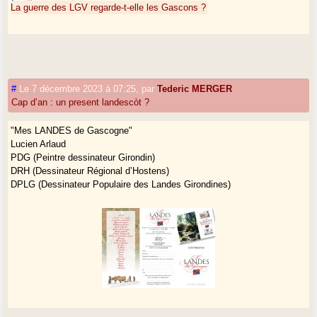
La guerre des LGV regarde-t-elle les Gascons ?
#
Le 7 décembre 2023 à 07:25
,
par
Tederic MERGER
Cap d’an : un present landescòt ?
"Mes LANDES de Gascogne"
Lucien Arlaud
PDG (Peintre dessinateur Girondin)
DRH (Dessinateur Régional d’Hostens)
DPLG (Dessinateur Populaire des Landes Girondines)