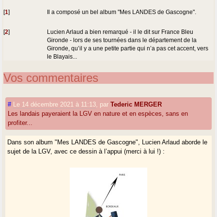
[
1
]
Il a composé un bel album "Mes LANDES de Gascogne".
[
2
]
Lucien Arlaud a bien remarqué - il le dit sur France Bleu
Gironde - lors de ses tournées dans le département de la
Gironde, qu’il y a une petite partie qui n’a pas cet accent, vers
le Blayais...
Vos commentaires
#
Le 14 décembre 2021 à 11:13
,
par
Tederic MERGER
Les landais payeraient la LGV en nature et en espèces, sans en
profiter...
Dans son album "Mes LANDES de Gascogne", Lucien Arlaud aborde le
sujet de la LGV, avec ce dessin à l’appui (merci à lui !) :