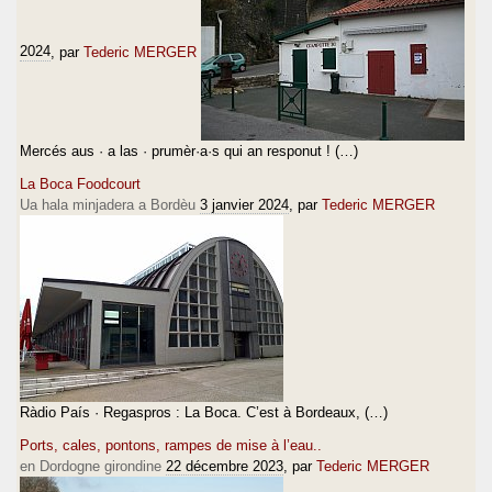
2024
, par
Tederic MERGER
Mercés aus · a las · prumèr·a·s qui an responut ! (…)
La Boca Foodcourt
Ua hala minjadera a Bordèu
3 janvier 2024
, par
Tederic MERGER
Ràdio País · Regaspros : La Boca. C’est à Bordeaux, (…)
Ports, cales, pontons, rampes de mise à l’eau..
en Dordogne girondine
22 décembre 2023
, par
Tederic MERGER