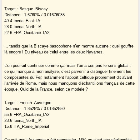
Target : Basque_Biscay
Distance : 1.6760% / 0.01676035
49.4 Iberia_East_IA
28.0 Iberia_North_IA
22.6 FRA_Occitanie_IA2
... tandis que la Biscaye bascophone n’en montre aucune : quel gouffre
là encore ! Du niveau de celui entre les deux Navarres.
L’on pourrait continuer comme ça, mais l’on a compris le sens global :
ce qui manque à mon analyse, c’est parvenir à distinguer finement les
composantes du Fer, notamment l’apport celtique proprement dit avant
l’arrivée de Rome, mais nous manquons d’échantillons français de cette
époque. Quid de la France, selon ce modèle ?
Target : French_Auvergne
Distance : 1.8528% / 0.01852850
55.6 FRA_Occitanie_IA2
28.6 Iberia_North_IA
15.8 ITA_Rome_Imperial
On voit que l’Auvergne a été romanisée, 16% ce n’est pas négligeable.