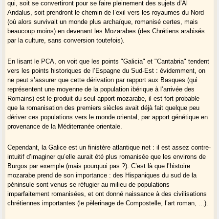
qui, soit se convertiront pour se faire pleinement des sujets d’Al
Andalus, soit prendront le chemin de l’exil vers les royaumes du Nord
(où alors survivait un monde plus archaïque, romanisé certes, mais
beaucoup moins) en devenant les Mozarabes (des Chrétiens arabisés
par la culture, sans conversion toutefois).
En lisant le PCA, on voit que les points "Galicia" et "Cantabria" tendent
vers les points historiques de l’Espagne du Sud-Est : évidemment, on
ne peut s’assurer que cette dérivation par rapport aux Basques (qui
représentent une moyenne de la population ibérique à l’arrivée des
Romains) est le produit du seul apport mozarabe, il est fort probable
que la romanisation des premiers siècles avait déjà fait quelque peu
dériver ces populations vers le monde oriental, par apport génétique en
provenance de la Méditerranée orientale.
Cependant, la Galice est un finistère atlantique net : il est assez contre-
intuitif d’imaginer qu’elle aurait été plus romanisée que les environs de
Burgos par exemple (mais pourquoi pas ?). C’est là que l’histoire
mozarabe prend de son importance : des Hispaniques du sud de la
péninsule sont venus se réfugier au milieu de populations
imparfaitement romanisées, et ont donné naissance à des civilisations
chrétiennes importantes (le pèlerinage de Compostelle, l’art roman, ...).