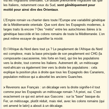
via les migrations orientales. Ce double phénomène migratoire fait que
les Italiens, notamment ceux du Sud,
sont génétiquement pour
moitié pour ainsi dire des Orientaux
.
L’Empire romain va charrier dans toute l’Europe une variabilité génétique
de la Méditerranée orientale. Que sont donc les Espagnols modernes, à
larges traits là encore ? Des "métis" entre les autochtones ibères à la
génétique bascoïde et les colons romains de toute la Méditerranée. L’on
peut même essayer de quantifier la mixité.
Et l’Afrique du Nord dans tout ça ? Le peuplement de l’Afrique du Nord
est complexe, mais la base principale de son peuplement est CHG (la
composante caucasienne, très forte en Iran), qui tire les populations
vers la droite, tout comme les Italiens. Autrement dit, un métissage
nord-africain va également tirer vers la droite les populations : cela
explique la position plus à droite que tous les Espagnols des Canariens,
population métisse qui a absorbé les anciens Guanches.
Revenons aux Français : un décalage vers la droite signifie-t-il tout
comme pour les Espagnols un métissage romain ? A priori, oui. C’est
exactement ce qui est arrivé aux Gascons : sur la "base" basque du
Fer, un métissage, plutôt réduit, mais réel, avec les colons romains (qui
ont amené le latin) a abouti à un décalage.