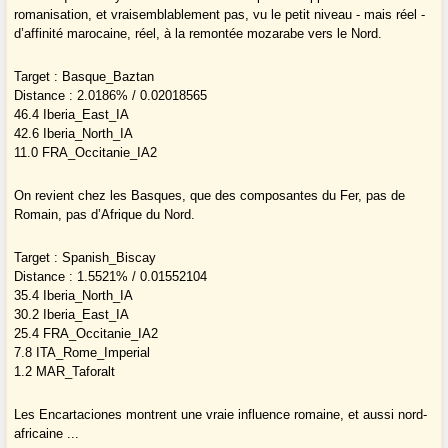
romanisation, et vraisemblablement pas, vu le petit niveau - mais réel -
d’affinité marocaine, réel, à la remontée mozarabe vers le Nord.
Target : Basque_Baztan
Distance : 2.0186% / 0.02018565
46.4 Iberia_East_IA
42.6 Iberia_North_IA
11.0 FRA_Occitanie_IA2
On revient chez les Basques, que des composantes du Fer, pas de
Romain, pas d’Afrique du Nord.
Target : Spanish_Biscay
Distance : 1.5521% / 0.01552104
35.4 Iberia_North_IA
30.2 Iberia_East_IA
25.4 FRA_Occitanie_IA2
7.8 ITA_Rome_Imperial
1.2 MAR_Taforalt
Les Encartaciones montrent une vraie influence romaine, et aussi nord-
africaine ...