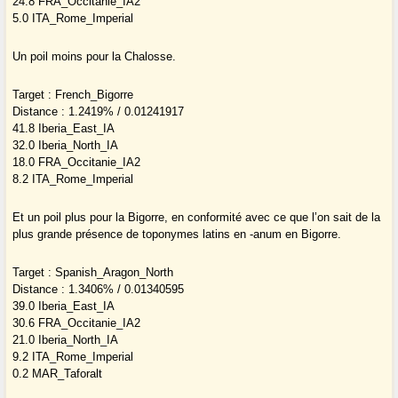
24.8 FRA_Occitanie_IA2
5.0 ITA_Rome_Imperial
Un poil moins pour la Chalosse.
Target : French_Bigorre
Distance : 1.2419% / 0.01241917
41.8 Iberia_East_IA
32.0 Iberia_North_IA
18.0 FRA_Occitanie_IA2
8.2 ITA_Rome_Imperial
Et un poil plus pour la Bigorre, en conformité avec ce que l’on sait de la
plus grande présence de toponymes latins en -anum en Bigorre.
Target : Spanish_Aragon_North
Distance : 1.3406% / 0.01340595
39.0 Iberia_East_IA
30.6 FRA_Occitanie_IA2
21.0 Iberia_North_IA
9.2 ITA_Rome_Imperial
0.2 MAR_Taforalt