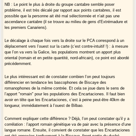
NB : Le point le plus à droite du groupe cantabre semble poser
problème, il est très décalé par rapport aux points cantabres, il est
possible que la personne ait été mal sélectionnée et n’ait pas une
ascendance cantabre (il se trouve au milieu de gens d’Extrémadure et
les premiers Canariens).
Le décalage à chaque fois vers la droite sur le PCA correspond à un
déplacement vers l’ouest sur la carte (c’est contre-intuitif !) : à mesure
que l’on va vers la Galice, les populations montrent un apport plus
oriental (romain et en petite quantité, nord-africain), ce point est abordé
précédemment.
Le plus intéressant est de constater combien l’on peut toujours
différencier en tendance les bascophones de Biscaye des
romanophones de la même contrée. Et cela se joue dans le sens de
l’apport "romain" pour les populations des Encartaciones. Il faut bien
avoir en tête que les Encartaciones, c’est à peine peut-être 40km de
longueur, immédiatement à l’ouest de Bilbao.
Comment expliquer cette différence ? Déjà, l’on peut constater qu’il y a
corrélation : l’apport romain génétique va de pair avec la présence d’une
langue romane. Ensuite, il convient de constater que les Encartaciones
ont été annexées tardivement à la Biscaye, firent partie du duché