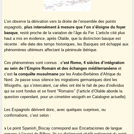
L’on observe la dérivation vers la droite de l’ensemble des points
espagnols,
plus intensément à mesure que l’on s’éloigne du foyer
basque
, resté proche de la variation de l’âge du Fer. L’article cité plus
haut a mis en évidence, après Olalde, que la distinction basque est
récente : elle date des temps historiques, les Basques ont échappé aux
phénomènes ultérieurs affectant la péninsule ibérique.
Ces phénomènes sont connus :
c’est Rome, 4 siècles d’intégration
au sein de l’Empire Romain et des échanges méditerranéens
et
c’est
la conquête musulmane
par les Arabo-Berbères d’Afrique du
Nord. Je passe sous silence les migrations germaniques dont les
Wisigoths, qui s’intercalent, car elles ont été le fait de peu d’individus
qui se sont fondus et se firent "Romains" (l’article d’Olalde aborde la
question cependant, pour un cimetière wisigoth en Catalogne actuelle).
Les Espagnols dérivent donc, avec quelques surprises, ou
confirmations, c’est selon :
Le point Spanish_Biscay correspond aux Encartaciones de langue
romane à l’ouest de Bilbao. Ils se distinguent plutôt nettement du point