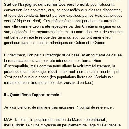
Sud de l’Espagne, sont remontées vers le nord
, pour refuser la
conversion (les convertis, eux, se sont mêlés aux classes dirigeantes,
et leurs descendants finirent par être expulsés par les Rois catholiques
vers l’Afrique du Nord). Ces phénomènes sont parfaitement attestés :
une ville comme León a été repeuplée par des Chrétiens originaires du
sud, déplacés. Les royaumes chrétiens au nord, dont celui des Asturies,
ont bel et bien été le refuge des gens du sud, qui ont amené leur
génétique dans les confins atlantiques de Galice et d’Oviedo.
Évidemment, l’on peut s’interroger si de base, et en tout état de cause,
la romanisation n’avait pas été intense en ces terres. Rien
d’incompatible, mais comme nous allons le voir immédiatement, la
présence d’un métissage, réduit, mais réel, nord-africain, montre qu’il
s’est passé quelque chose (les populations ibères de l’Andalousie
romaine étaient très métissées des voisins d’en-face).
II - Quantifions l’apport romain !
Je vais prendre, de manière très grossière, 4 points de référence :
MAR_Taforalt : le peuplement ancien du Maroc septentrional ;
Iberia_North_IA : une moyenne du peuplement de l’âge du Fer dans le