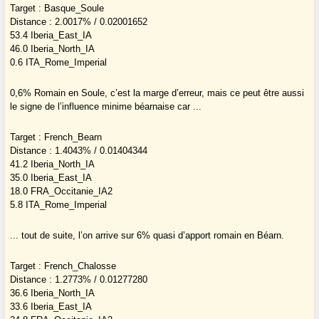
Target : Basque_Soule
Distance : 2.0017% / 0.02001652
53.4 Iberia_East_IA
46.0 Iberia_North_IA
0.6 ITA_Rome_Imperial
0,6% Romain en Soule, c’est la marge d’erreur, mais ce peut être aussi
le signe de l’influence minime béarnaise car ...
Target : French_Bearn
Distance : 1.4043% / 0.01404344
41.2 Iberia_North_IA
35.0 Iberia_East_IA
18.0 FRA_Occitanie_IA2
5.8 ITA_Rome_Imperial
... tout de suite, l’on arrive sur 6% quasi d’apport romain en Béarn.
Target : French_Chalosse
Distance : 1.2773% / 0.01277280
36.6 Iberia_North_IA
33.6 Iberia_East_IA