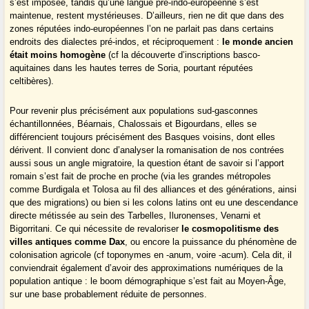
s’est imposée, tandis qu’une langue pré-indo-européenne s’est
maintenue, restent mystérieuses. D’ailleurs, rien ne dit que dans des
zones réputées indo-européennes l’on ne parlait pas dans certains
endroits des dialectes pré-indos, et réciproquement :
le monde ancien
était moins homogène
(cf la découverte d’inscriptions basco-
aquitaines dans les hautes terres de Soria, pourtant réputées
celtibères).
Pour revenir plus précisément aux populations sud-gasconnes
échantillonnées, Béarnais, Chalossais et Bigourdans, elles se
différencient toujours précisément des Basques voisins, dont elles
dérivent. Il convient donc d’analyser la romanisation de nos contrées
aussi sous un angle migratoire, la question étant de savoir si l’apport
romain s’est fait de proche en proche (via les grandes métropoles
comme Burdigala et Tolosa au fil des alliances et des générations, ainsi
que des migrations) ou bien si les colons latins ont eu une descendance
directe métissée au sein des Tarbelles, Iluronenses, Venarni et
Bigorritani. Ce qui nécessite de revaloriser
le cosmopolitisme des
villes antiques comme Dax
, ou encore la puissance du phénomène de
colonisation agricole (cf toponymes en -anum, voire -acum). Cela dit, il
conviendrait également d’avoir des approximations numériques de la
population antique : le boom démographique s’est fait au Moyen-Âge,
sur une base probablement réduite de personnes.