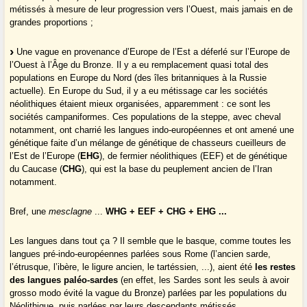
métissés à mesure de leur progression vers l’Ouest, mais jamais en de
grandes proportions ;
Une vague en provenance d’Europe de l’Est a déferlé sur l’Europe de
l’Ouest à l’Âge du Bronze. Il y a eu remplacement quasi total des
populations en Europe du Nord (des îles britanniques à la Russie
actuelle). En Europe du Sud, il y a eu métissage car les sociétés
néolithiques étaient mieux organisées, apparemment : ce sont les
sociétés campaniformes. Ces populations de la steppe, avec cheval
notamment, ont charrié les langues indo-européennes et ont amené une
génétique faite d’un mélange de génétique de chasseurs cueilleurs de
l’Est de l’Europe (
EHG
), de fermier néolithiques (EEF) et de génétique
du Caucase (
CHG
), qui est la base du peuplement ancien de l’Iran
notamment.
Bref, une
mesclagne
...
WHG + EEF + CHG + EHG ...
Les langues dans tout ça ? Il semble que le basque, comme toutes les
langues pré-indo-européennes parlées sous Rome (l’ancien sarde,
l’étrusque, l’ibère, le ligure ancien, le tartéssien, ...), aient été
les restes
des langues paléo-sardes
(en effet, les Sardes sont les seuls à avoir
grosso modo évité la vague du Bronze) parlées par les populations du
Néolithique, puis parlées par leurs descendants métissés.