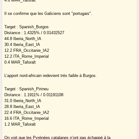
4.6 MAR_Taforalt
Il se confirme que les Galiciens sont "portugais".
Target : Spanish_Burgos
Distance : 1.4325% / 0.01432527
44.8 Iberia_North_IA
30.4 Iberia_East_IA
12.2 FRA_Occitanie_IA2
12.2 ITA_Rome_Imperial
0.4 MAR_Taforalt
L’apport nord-africain redevient très faible à Burgos.
Target : Spanish_Pirineu
Distance : 1.1911% / 0.01191108
31.0 Iberia_North_IA
28.8 Iberia_East_IA
22.4 FRA_Occitanie_IA2
16.6 ITA_Rome_Imperial
1.2 MAR_Taforalt
On voit que les Pyrénées catalanes n’ont pas échappé à la