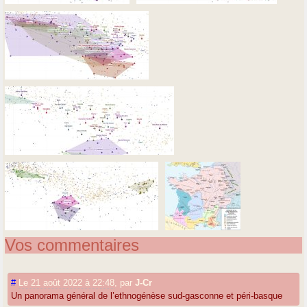
Vos commentaires
#
Le 21 août 2022 à 22:48
,
par
J-Cr
Un panorama général de l’ethnogénèse sud-gasconne et péri-basque