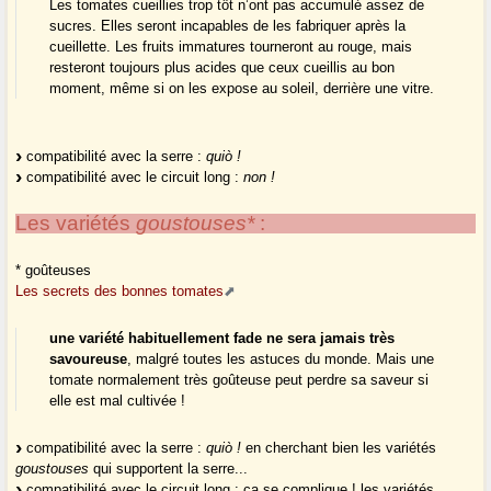
Les tomates cueillies trop tôt n’ont pas accumulé assez de
sucres. Elles seront incapables de les fabriquer après la
cueillette. Les fruits immatures tourneront au rouge, mais
resteront toujours plus acides que ceux cueillis au bon
moment, même si on les expose au soleil, derrière une vitre.
compatibilité avec la serre :
quiò !
compatibilité avec le circuit long :
non !
Les variétés
goustouses*
:
* goûteuses
Les secrets des bonnes tomates
une variété habituellement fade ne sera jamais très
savoureuse
, malgré toutes les astuces du monde. Mais une
tomate normalement très goûteuse peut perdre sa saveur si
elle est mal cultivée !
compatibilité avec la serre :
quiò !
en cherchant bien les variétés
goustouses
qui supportent la serre...
compatibilité avec le circuit long : ça se complique ! les variétés