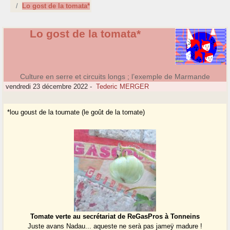
Lo gost de la tomata*
Lo gost de la tomata*
Culture en serre et circuits longs ; l’exemple de Marmande
vendredi 23 décembre 2022
-
Tederic MERGER
*lou goust de la toumate (le goût de la tomate)
Tomate verte au secrétariat de ReGasPros à Tonneins
Juste avans Nadau... aqueste ne serà pas jameÿ madure !