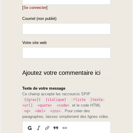
[
Se connecter
]
Courriel (non publié)
Votre site web
Ajoutez votre commentaire ici
Texte de votre message
Ce champ accepte les raccourcis SPIP
{{gras}}
{italique}
-*liste
[texte-
et le code HTML
>url]
<quote>
<code>
. Pour créer des
<q>
<del>
<ins>
paragraphes, laissez simplement des lignes vides.