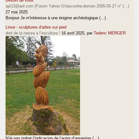
Besoin de vous
api13@aol.com [Forum Yahoo GVasconha-doman 2005-05-27 n° (…)
27 mai 2025
Bonjour Je m'intéresse à une énigme archéologique (…)
Linxe - sculptures d’arbre sur pied
dret de la natura a l’escultura !
16 avril 2025
, par
Tederic MERGER
N’èi pas trobat l’indicacion de l’autor d’aquestas (…)