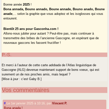
Bonne année
2025
!
Bona annada, Bouno annado, Boune annade, Bouno anado, Boune
anade
,... selon la graphie que vous adoptez et les isoglosses qui vous
entourent.
Bientôt 25 ans pour Gasconha.com !
Allons-nous jubiler pour autant ? Peut-être pas, mais continuer à
transmettre des bribes de l’ancienne Gascogne, en espérant que de
nouveaux gascons les fassent fructifier !
P.-S.
Et merci à l’auteur de cette carte
adobada
de l’Atlas linguistique de
Gascogne (ALG) devenue maintenant support de bons voeux, qui est
surement un de nos proches amis, mais lequel ?
[Mise à jour : c’est Gaby B.]
Vos commentaires
#
Le 1er janvier 2025 à 10:16
,
par
Vincent P.
Bona anada !