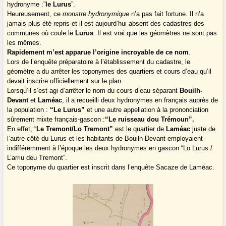
hydronyme :”
le Lurus
”.
Heureusement, ce
monstre hydronymique
n’a pas fait fortune. Il n’a
jamais plus été repris et il est aujourd’hui absent des cadastres des
communes où coule le
Lurus
. Il est vrai que les géomètres ne sont pas
les mêmes.
Rapidement m’est apparue l’origine incroyable de ce nom
.
Lors de l’enquête préparatoire à l’établissement du cadastre, le
géomètre a du arrêter les toponymes des quartiers et cours d’eau qu’il
devait inscrire officiellement sur le plan.
Lorsqu’il s’est agi d’arrêter le nom du cours d’eau séparant
Bouilh-
Devant
et
Laméac
, il a recueilli deux hydronymes en français auprès de
la population :
“Le Lurus”
et une autre appellation à la prononciation
sûrement mixte français-gascon :
“Le ruisseau dou Trémoun”.
En effet, “
Le Tremont/Lo Tremont”
est le quartier de
Laméac
juste de
l’autre côté du Lurus et les habitants de Bouilh-Devant employaient
indifféremment à l’époque les deux hydronymes en gascon “Lo Lurus /
L’arriu deu Tremont”.
Ce toponyme du quartier est inscrit dans l’enquête Sacaze de Laméac.