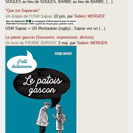
SOULES au lieu de SOULÈS, BARBE au lieu de BARBÈ, (…)
"Que soi Sapiacain"
Un slogan de l’USM Sapiac
10 juin
, par
Tederic MERGER
USM Sapiac = US Montauban (rugby) ; Sapiac est un (…)
Le patois gascon (Souvenirs, expressions, dictons)
Un livre de PIERRE DUPOUY
2 mai
, par
Tederic MERGER