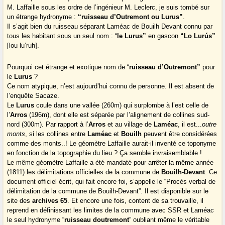
M. Laffaille sous les ordre de l’ingénieur M. Leclerc, je suis tombé sur
un étrange hydronyme :
“ruisseau d’Outremont ou Lurus”
.
Il s’agit bien du ruisseau séparant Laméac de Bouilh Devant connu par
tous les habitant sous un seul nom : “
le Lurus”
en gascon
“Lo Lurús”
[lou lu’ruh].
Pourquoi cet étrange et exotique nom de “
ruisseau d’Outremont”
pour
le
Lurus
?
Ce nom atypique, n’est aujourd’hui connu de personne. Il est absent de
l’enquête Sacaze.
Le
Lurus
coule dans une vallée (260m) qui surplombe à l’est celle de
l’
Arros
(196m), dont elle est séparée par l’alignement de collines sud-
nord (300m). Par rapport à l’
Arros
et au village de
Laméac
, il est...
outre
monts
, si les collines entre
Laméac
et
Bouilh
peuvent être considérées
comme des monts..! Le géomètre Laffaille aurait-il inventé ce toponyme
en fonction de la topographie du lieu ? Ça semble invraisemblable !
Le même géomètre Laffaille a été mandaté pour arrêter la même année
(1811) les délimitations officielles de la commune de
Bouilh-Devant
. Ce
document officiel écrit, qui fait encore foi, s’appelle le “Procès verbal de
délimitation de la commune de Bouilh-Devant”. Il est disponible sur le
site des
archives 65
. Et encore une fois, content de sa trouvaille, il
reprend en définissant les limites de la commune avec SSR et Laméac
le seul hydronyme “
ruisseau doutremont
” oubliant même le véritable