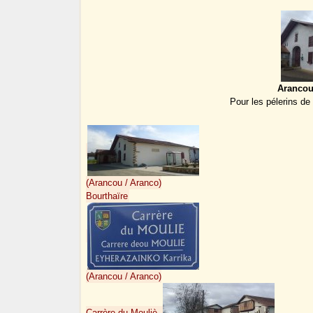
Arancou 
Pour les pélerins de
(Arancou / Aranco)
Bourthaïre
(Arancou / Aranco)
Carrère du Mouliè