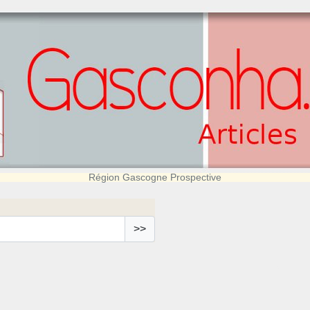
Région Gascogne Prospective
>>