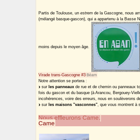
Partis de Toulouse, un
estrem
de la Gascogne, nous arr
(mélangé basque-gascon), qui a appartenu à la Basse N
moins depuis le moyen âge.
Virade trans-Gascogne #3
Béarn
Notre attention se portera :
sur
les panneaux
de rue et de chemin ou panneaux to
fois du gascon et du basque (à Arancou, Bergouey-Viell
incohérences, voire des erreurs, nous en soulèverons d
sur
les maisons "vasconnes"
, que vous montrent à s
Nous effleurons Came.
Came