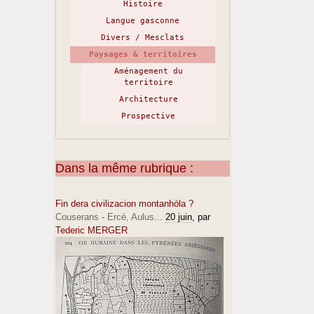
Histoire
Langue gasconne
Divers / Mesclats
Paysages & territoires
Aménagement du
territoire
Architecture
Prospective
Dans la même rubrique :
Fin dera civilizacion montanhòla ?
Couserans - Ercé, Aulus...
20 juin
, par
Tederic MERGER