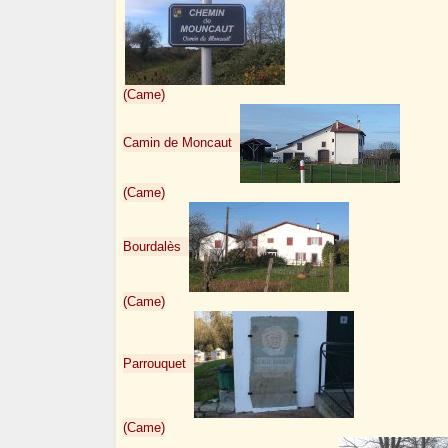
(Came)
Camin de Moncaut
(Came)
Bourdalès
(Came)
Parrouquet
(Came)