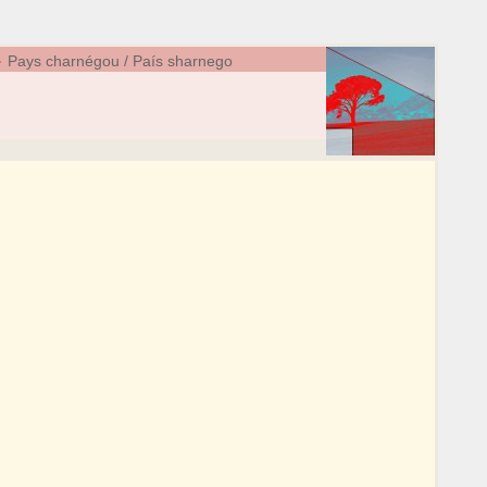
4
Pays charnégou / País sharnego