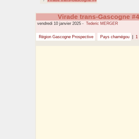
Virade trans-Gascogne #
vendredi 10 janvier 2025
-
Tederic MERGER
Région Gascogne Prospective
Pays charnégou
|
1