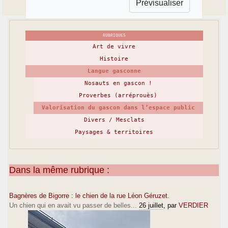
RUBRIQUES
Art de vivre
Histoire
Langue gasconne
Nosauts en gascon !
Proverbes (arréprouès)
Valorisation du gascon dans l’espace public
Divers / Mesclats
Paysages & territoires
Dans la même rubrique :
Bagnères de Bigorre : le chien de la rue Léon Géruzet.
Un chien qui en avait vu passer de belles...
26 juillet
, par
VERDIER