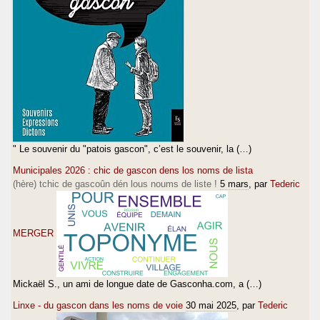
" Le souvenir du "patois gascon", c’est le souvenir, la (…)
Municipales 2026 : chic de gascon dens los noms de lista
(hère) tchic de gascoûn dén lous noums de liste !
5 mars
, par
Tederic
MERGER
Mickaël S., un ami de longue date de Gasconha.com, a (…)
Linxe - du gascon dans les noms de voie
30 mai 2025
, par
Tederic