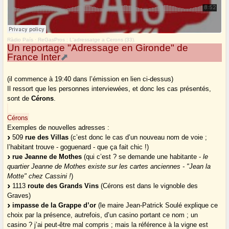
Ràdio País
·
ReGasPros : L'adressatge a Cerons (33).
Un reportage "Adressage en Gironde" de
France Inter
(il commence à 19:40 dans l’émission en lien ci-dessus)
Il ressort que les personnes interviewées, et donc les cas présentés,
sont de
Cérons
.
Cérons
Exemples de nouvelles adresses :
509
rue des Villas
(c’est donc le cas d’un nouveau nom de voie ;
l’habitant trouve - goguenard - que ça fait chic !)
rue Jeanne de Mothes
(qui c’est ? se demande une habitante -
le
quartier Jeanne de Mothes existe sur les cartes anciennes - "Jean la
Motte" chez Cassini !
)
1113
route des Grands Vins
(Cérons est dans le vignoble des
Graves)
impasse de la Grappe d’or
(le maire Jean-Patrick Soulé explique ce
choix par la présence, autrefois, d’un casino portant ce nom ; un
casino ? j’ai peut-être mal compris ; mais la référence à la vigne est