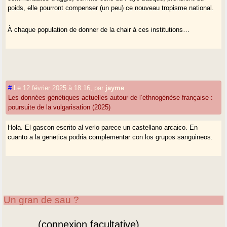
poids, elle pourront compenser (un peu) ce nouveau tropisme national.
À chaque population de donner de la chair à ces institutions…
#
Le 12 février 2025 à 18:16
,
par
jayme
Les données génétiques actuelles autour de l’ethnogénèse française :
poursuite de la vulgarisation (2025)
Hola. El gascon escrito al verlo parece un castellano arcaico. En
cuanto a la genetica podria complementar con los grupos sanguineos.
Un gran de sau ?
(connexion facultative)