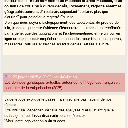
quelque sorte :
nous sommes tous métissés et archi-métissés, tous
cousins de cousins à divers degrés, localement, régionalement et
géographiquement.
J’ajouterais cependant "certains plus que
d’autres" pour parodier le regretté Coluche.
Bien que nous soyons biologiquement tous apparentés de près ou de
loin, je doute que cette évidence élémentaire, si brillamment confirmée
par la génétique des populations et l’archéogénétique, entre un jour en
ligne de compte pour empêcher une bonne fois pour toutes les guerres,
massacres, tortures et sévices en tous genres. Affaire à suivre...
#
Le 26 janvier 2025 à 20:05
,
par
J-Cristian
Les données génétiques actuelles autour de l’ethnogénèse française :
poursuite de la vulgarisation (2025)
La génétique explique le passé mais n’éclaire pas l’avenir de nos
régions.
Il faudrait se "dépêcher" de faire des analyses d’ADN avant que le
brassage actuel fasse disparaitre ces différences.
"Mon" petit logo vascon a du succès...