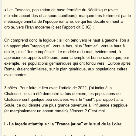
Les Toscans, population de base fermière du Néolithique (avec
moindre apport des chasseurs-cueilleurs), marquée très fortement par le
métissage oriental de l’époque romaine, ce qui les décale en haut à
droite, vers l’Iran moderne (c’est l’apport dit CHG) ;
On comprend donc la logique : si l’on tend vers le haut à gauche, l’on a
un apport plus "steppique", vers le bas, plus "fermier", vers le haut à
droite, plus "Rome impériale". Le modèle a du mal, évidemment, à
apprécier les apports ultérieurs, pour la simple et bonne raison que, par
exemple, les populations germaniques qui ont fondu vers l’Europe après
Rome, étaient similaires, sur le plan génétique, aux populations celtes
avoisinantes.
3 pôles. Pour faire le lien avec l’article de 2022, j’ai indiqué la
Chalosse : cela a été démontré la fois dernière, les populations de
Chalosse sont quelque peu décalées vers le "haut", par rapport à la
Soule, ce qui dénote une plus grande ouverture à l’influence steppique
(et marginalement un apport romain). Vincent ? C’est moi ...
I - La façade atlantique : la "France jaune" et le sud de la Loire