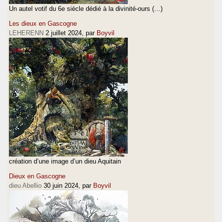
Un autel votif du 6e siècle dédié à la divinité-ours (…)
Les dieux en Gascogne
LEHERENN
2 juillet 2024
, par
Boyvil
création d’une image d’un dieu Aquitain
Dieux en Gascogne
dieu Abellio
30 juin 2024
, par
Boyvil