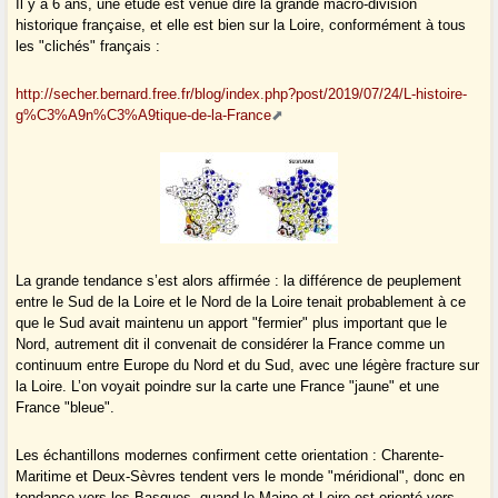
Il y a 6 ans, une étude est venue dire la grande macro-division
historique française, et elle est bien sur la Loire, conformément à tous
les "clichés" français :
http://secher.bernard.free.fr/blog/index.php?post/2019/07/24/L-histoire-
g%C3%A9n%C3%A9tique-de-la-France
La grande tendance s’est alors affirmée : la différence de peuplement
entre le Sud de la Loire et le Nord de la Loire tenait probablement à ce
que le Sud avait maintenu un apport "fermier" plus important que le
Nord, autrement dit il convenait de considérer la France comme un
continuum entre Europe du Nord et du Sud, avec une légère fracture sur
la Loire. L’on voyait poindre sur la carte une France "jaune" et une
France "bleue".
Les échantillons modernes confirment cette orientation : Charente-
Maritime et Deux-Sèvres tendent vers le monde "méridional", donc en
tendance vers les Basques, quand le Maine-et-Loire est orienté vers