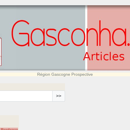
Région Gascogne Prospective
>>
e Bordeaux