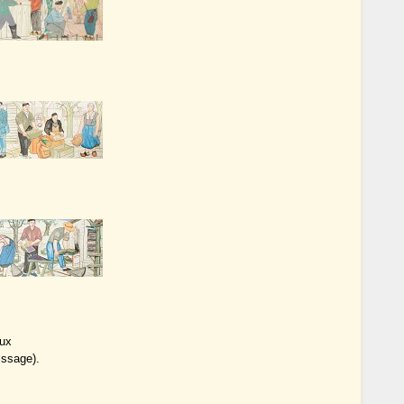
eux
issage).