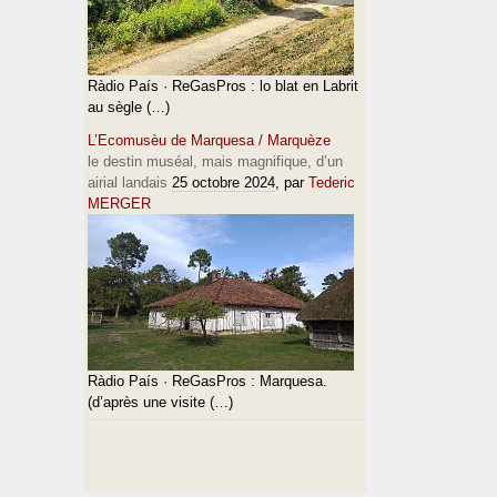
Ràdio País · ReGasPros : lo blat en Labrit
au sègle (…)
L’Ecomusèu de Marquesa / Marquèze
le destin muséal, mais magnifique, d’un
airial landais
25 octobre 2024
, par
Tederic
MERGER
Ràdio País · ReGasPros : Marquesa.
(d’après une visite (…)