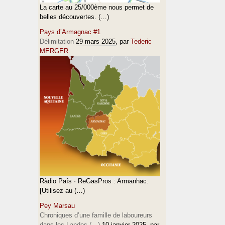
La carte au 25/000ème nous permet de
belles découvertes. (…)
Pays d’Armagnac #1
Délimitation
29 mars 2025
, par
Tederic
MERGER
Ràdio País · ReGasPros : Armanhac.
[Utilisez au (…)
Pey Marsau
Chroniques d’une famille de laboureurs
dans les Landes (…)
10 janvier 2025
, par