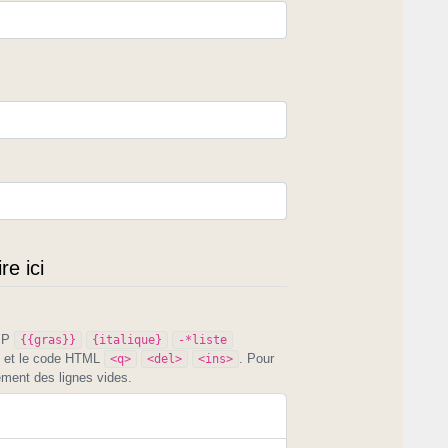
e ici
PIP
{{gras}}
{italique}
-*liste
et le code HTML
. Pour
<q>
<del>
<ins>
ement des lignes vides.