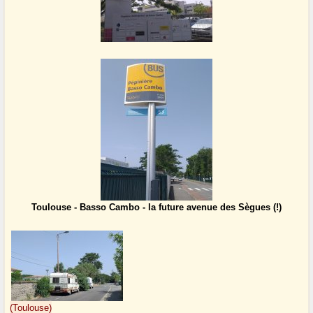
Toulouse - Basso Cambo - la future avenue des Sègues (!)
(Toulouse)