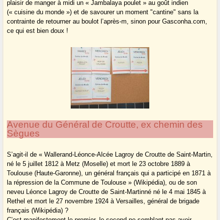
plaisir de manger à midi un « Jambalaya poulet » au goût indien
(« cuisine du monde ») et de savourer un moment "cantine" sans la
contrainte de retourner au boulot l’après-m, sinon pour Gasconha.com,
ce qui est bien doux !
Avenue du Général de Croutte, ex chemin des
Sègues
S’agit-il de « Wallerand-Léonce-Alcée Lagroy de Croutte de Saint-Martin,
né le 5 juillet 1812 à Metz (Moselle) et mort le 23 octobre 1889 à
Toulouse (Haute-Garonne), un général français qui a participé en 1871 à
la répression de la Commune de Toulouse » (Wikipédia), ou de son
neveu Léonce Lagroy de Croutte de Saint-Martinné né le 4 mai 1845 à
Rethel et mort le 27 novembre 1924 à Versailles, général de brigade
français (Wikipédia) ?
C’est manifestement le premier, le second ne semblant pas avoir