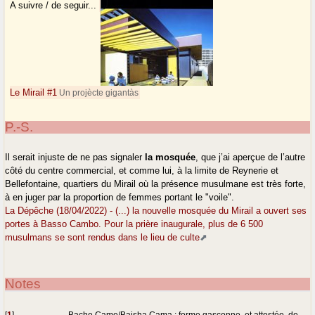
A suivre / de seguir...
Le Mirail #1
Un projècte gigantàs
P.-S.
Il serait injuste de ne pas signaler
la mosquée
, que j’ai aperçue de l’autre
côté du centre commercial, et comme lui, à la limite de Reynerie et
Bellefontaine, quartiers du Mirail où la présence musulmane est très forte,
à en juger par la proportion de femmes portant le "voile".
La Dépêche (18/04/2022) - (...) la nouvelle mosquée du Mirail a ouvert ses
portes à Basso Cambo. Pour la prière inaugurale, plus de 6 500
musulmans se sont rendus dans le lieu de culte
Notes
[
1
]
Bache Came/Baisha Cama : forme gasconne, et attestée, de