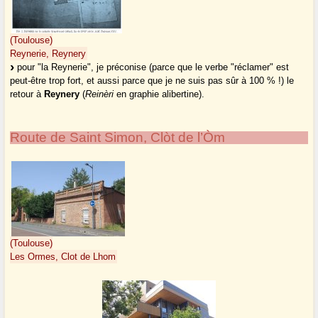
(Toulouse)
Reynerie, Reynery
pour "la Reynerie", je préconise (parce que le verbe "réclamer" est
peut-être trop fort, et aussi parce que je ne suis pas sûr à 100 % !) le
retour à
Reynery
(
Reinèri
en graphie alibertine).
Route de Saint Simon, Clòt de l’Òm
(Toulouse)
Les Ormes, Clot de Lhom