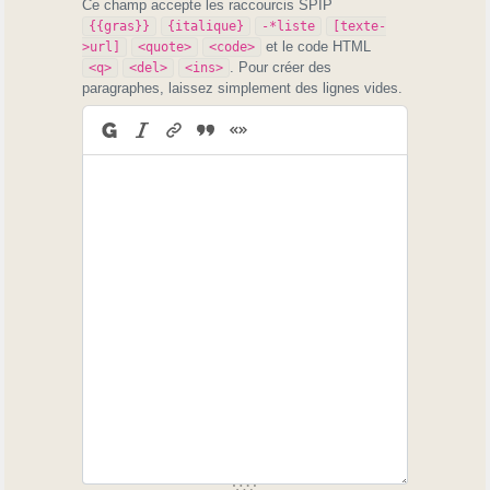
Ce champ accepte les raccourcis SPIP
{{gras}}
{italique}
-*liste
[texte-
et le code HTML
>url]
<quote>
<code>
. Pour créer des
<q>
<del>
<ins>
paragraphes, laissez simplement des lignes vides.