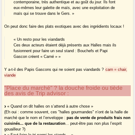
contemporaine, très authentique et au goût du jour. Ils font
eux-mêmes leur galette de maïs, avec une exploitation de
maïs qui se trouve dans le Gers. »
On peut donc faire des plats exotiques avec des ingrédients locaux !
« Un resto pour les viandards
Ces deux acteurs étaient déjà présents aux Halles mais ils
fusionnent pour faire un seul stand : Bouchefs et Papi
Gascon créent « Carné » »
Y a-t-il des Papis Gascons qui ne soient pas viandards ?
carn = chair,
viande
"Place du marché" ? la douche froide ou tiède
des avis de Trip advisor :
« Quand on dit halles on s’attend à autre chose »
(Eh oui : comme souvent, ces "halles gourmandes" n’ont de la halle de
marché que le nom et l’enveloppe :
pas de vente de produits frais non
cuisinés... que de la restauration
... peut-être pas non plus l’esprit
gouailleur ?)
« Faut faire le tri parmi les stands… »