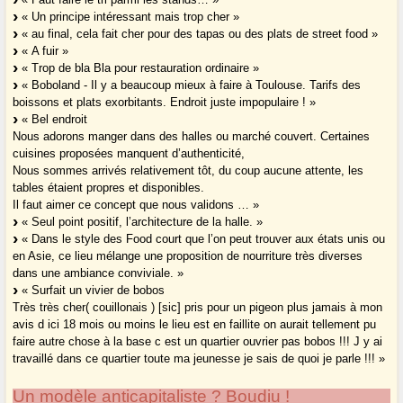
« Un principe intéressant mais trop cher »
« au final, cela fait cher pour des tapas ou des plats de street food »
« A fuir »
« Trop de bla Bla pour restauration ordinaire »
« Boboland - Il y a beaucoup mieux à faire à Toulouse. Tarifs des
boissons et plats exorbitants. Endroit juste impopulaire ! »
« Bel endroit
Nous adorons manger dans des halles ou marché couvert. Certaines
cuisines proposées manquent d’authenticité,
Nous sommes arrivés relativement tôt, du coup aucune attente, les
tables étaient propres et disponibles.
Il faut aimer ce concept que nous validons … »
« Seul point positif, l’architecture de la halle. »
« Dans le style des Food court que l’on peut trouver aux états unis ou
en Asie, ce lieu mélange une proposition de nourriture très diverses
dans une ambiance conviviale. »
« Surfait un vivier de bobos
Très très cher( couillonais ) [sic] pris pour un pigeon plus jamais à mon
avis d ici 18 mois ou moins le lieu est en faillite on aurait tellement pu
faire autre chose à la base c est un quartier ouvrier pas bobos !!! J y ai
travaillé dans ce quartier toute ma jeunesse je sais de quoi je parle !!! »
Un modèle anticapitaliste ? Boudiu !