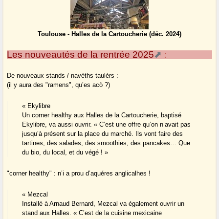
Toulouse - Halles de la Cartoucherie (déc. 2024)
Les nouveautés de la rentrée 2025
:
De nouveaux stands / navèths taulèrs :
(il y aura des "ramens", qu’es acò ?)
« Ekylibre
Un corner healthy aux Halles de la Cartoucherie, baptisé
Ekylibre, va aussi ouvrir. « C’est une offre qu’on n’avait pas
jusqu’à présent sur la place du marché. Ils vont faire des
tartines, des salades, des smoothies, des pancakes… Que
du bio, du local, et du végé ! »
"corner healthy" : n’i a prou d’aquéres anglicalhes !
« Mezcal
Installé à Arnaud Bernard, Mezcal va également ouvrir un
stand aux Halles. « C’est de la cuisine mexicaine