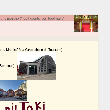
ans marché ("food courts" ou "food halls")
 du Marché" à la Cartoucherie de Toulouse),
à Bordeaux).