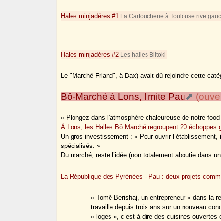
Hales minjadéres #1
La Cartoucherie à Toulouse rive gau
Hales minjadéres #2
Les halles Biltoki
Le "Marché Friand", à Dax) avait dû rejoindre cette caté
Bô-Marché à Lons, limite Pau
(ouver
« Plongez dans l’atmosphère chaleureuse de notre food 
À Lons, les Halles Bô Marché regroupent 20 échoppes
Un gros investissement : « Pour ouvrir l’établissement,
spécialisés. »
Du marché, reste l’idée (non totalement aboutie dans un
La République des Pyrénées - Pau : deux projets comme
« Tomë Berishaj, un entrepreneur « dans la re
travaille depuis trois ans sur un nouveau con
« loges », c’est-à-dire des cuisines ouvertes