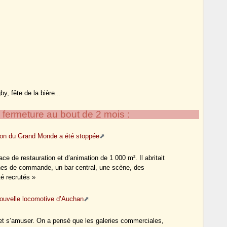
by, fête de la bière...
fermeture au bout de 2 mois :
tion du Grand Monde a été stoppée
ce de restauration et d’animation de 1 000 m². Il abritait
rnes de commande, un bar central, une scène, des
é recrutés »
ouvelle locomotive d’Auchan
r et s’amuser. On a pensé que les galeries commerciales,