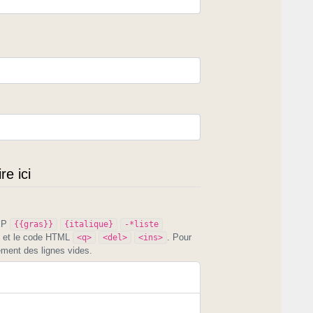
e ici
PIP
{{gras}}
{italique}
-*liste
et le code HTML
. Pour
<q>
<del>
<ins>
ement des lignes vides.