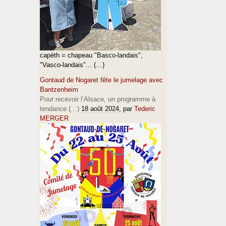
capèth = chapeau "Basco-landais",
"Vasco-landais"... (…)
Gontaud de Nogaret fête le jumelage avec
Bantzenheim
Pour recevoir l’Alsace, un programme à
tendance (…)
18 août 2024
, par
Tederic
MERGER