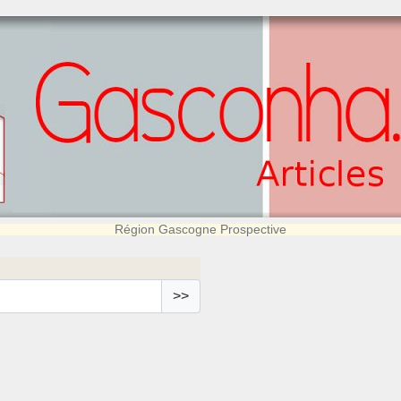
Région Gascogne Prospective
>>