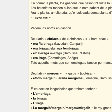
En nomar la planta, los gascons que heson tot viste lo 
Los botanistes tanben puish que lo nom sabent de la pl
Ara la planta, ameliorada, qu’ei cultivada coma planta d’
«
ray-grass
»
Vegem los noms en gascon.
Deu latin «
ebriaca
» de « ebriacus » = « hart, briac ».
•
era /la biraga
(Lavedan, Campan).
•
era briaga /ebriaga /embriaga
.
•
er’ aviraga
awi’rago
(Barousse, Nistos)
•
era iraga
(Comminges, Ariège).
Tots aqueths mots que son emplegats tanben per mantua
Deu latin «
merges
» = « garba » (ipotèsa !).
•
eth/lo margalh / era/la margalha
(Lomagne, Barouss
E en occitan lengadocian que trobam tanben :
•
L’embriaga
.
•
la biraga
.
•
L’iraga.
•
Lo margalh/mergalh/margau/mirgalh
: le ray-grass