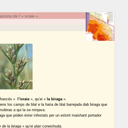
cons de l’ « ivraie ».
 francés «
l’ivraie
», qu’ei «
la biraga
».
ns los camps de blat e la haria de blat barrejada dab biraga que
olèras a qui la se minjava.
aga que pòden éster infestats per un eslorit maishant portador
 de la biraga
» qu’ei plan coneishuda.