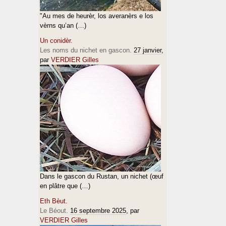
"Au mes de heurèr, los averanèrs e los
vèrns qu’an (…)
Un conidèr.
Les noms du nichet en gascon.
27 janvier
,
par
VERDIER Gilles
Dans le gascon du Rustan, un nichet (œuf
en plâtre que (…)
Eth Bèut.
Le Béout.
16 septembre 2025
, par
VERDIER Gilles