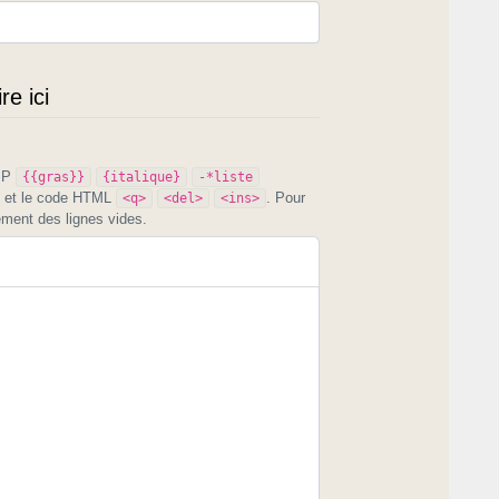
e ici
PIP
{{gras}}
{italique}
-*liste
et le code HTML
. Pour
<q>
<del>
<ins>
ement des lignes vides.