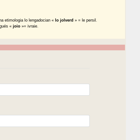
ha etimologia lo lengadocian «
lo jolverd
» = le persil.
ugués «
joio
»= ivraie.