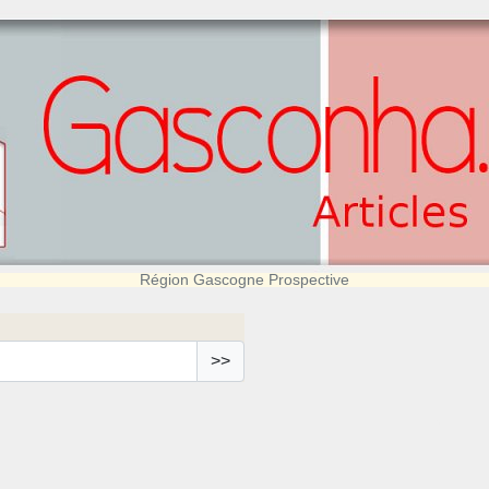
Région Gascogne Prospective
>>