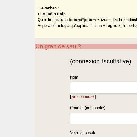
...e tanben :
•
Lo juèlh /jòlh
.
Qu’ei lo mot latin
lolium/*jolium
= ivraie. De la madeis
Aquera etimologia qu’explica l’italian «
loglio
», lo port
Un gran de sau ?
(connexion facultative)
Nom
[
Se connecter
]
Courriel (non publié)
Votre site web