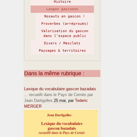
Histoire
Langue gasconne
Nosauts en gascon !
Proverbes (arréprouès)
Valorisation du gascon
dans l’espace public
Divers / Mesclats
Paysages & territoires
Dans la même rubrique :
Lexique du vocabulaire gascon bazadais
... recueilli dans le Pays de Cernès par
Jean Dartigolles
25 mai
, par
Tederic
MERGER