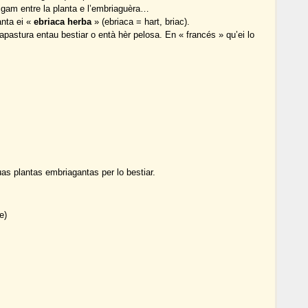
ligam entre la planta e l’embriaguèra…
anta ei «
ebriaca herba
» (ebriaca = hart, briac).
apastura entau bestiar o entà hèr pelosa. En « francés » qu’ei lo
s plantas embriagantas per lo bestiar.
e)
.