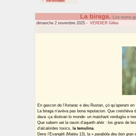
La biraga.
Los noms gas
dimanche 2 novembre 2025
-
VERDIER Gilles
En gascon de l’Astarac e deu Rustan, çò qu’aperam en
La biraga n’avèva pas bona reputacion. Que creishèva de
dava -ça disèvan lo monde- un maishant verdugòu e trem
Que sabem uei la rason d’aqueth ahèr : los grans de bir
d’alcaloïdes toxics,
la temulina
.
Dens l’Evangèli (Matèu 13), la «
parabòla deu bon gran e