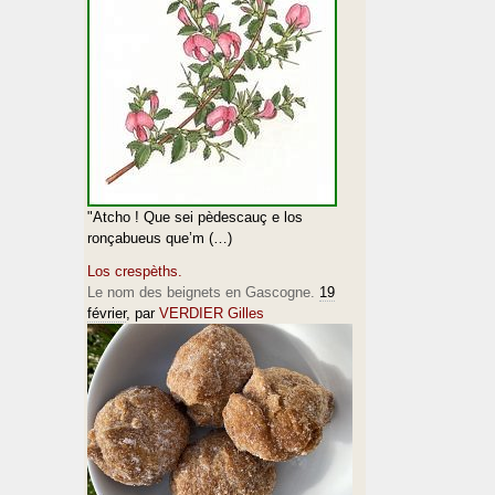
"Atcho ! Que sei pèdescauç e los
ronçabueus que’m (…)
Los crespèths.
Le nom des beignets en Gascogne.
19
février
, par
VERDIER Gilles