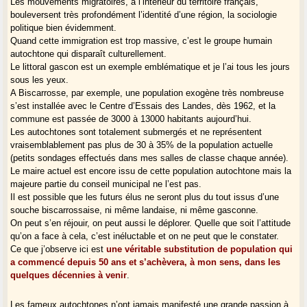
Les mouvements migratoires, à l’intérieur du territoire français,
bouleversent très profondément l’identité d’une région, la sociologie
politique bien évidemment.
Quand cette immigration est trop massive, c’est le groupe humain
autochtone qui disparaît culturellement.
Le littoral gascon est un exemple emblématique et je l’ai tous les jours
sous les yeux.
A Biscarrosse, par exemple, une population exogène très nombreuse
s’est installée avec le Centre d’Essais des Landes, dès 1962, et la
commune est passée de 3000 à 13000 habitants aujourd’hui.
Les autochtones sont totalement submergés et ne représentent
vraisemblablement pas plus de 30 à 35% de la population actuelle
(petits sondages effectués dans mes salles de classe chaque année).
Le maire actuel est encore issu de cette population autochtone mais la
majeure partie du conseil municipal ne l’est pas.
Il est possible que les futurs élus ne seront plus du tout issus d’une
souche biscarrossaise, ni même landaise, ni même gasconne.
On peut s’en réjouir, on peut aussi le déplorer. Quelle que soit l’attitude
qu’on a face à cela, c’est inéluctable et on ne peut que le constater.
Ce que j’observe ici est
une véritable substitution de population qui
a commencé depuis 50 ans et s’achèvera, à mon sens, dans les
quelques décennies à venir
.
Les fameux autochtones n’ont jamais manifesté une grande passion à