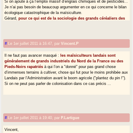
Si on ajoute à ça l’emploi massif d’engrais chimiques et de pesticides...
Je n’ai pas besoin de beaucoup argumenter en ce qui concerne le bilan
écologique catastrophique de la maïsiculture.
Gérard,
pour ce qui est de la sociologie des grands céréaliers des
Landes de Gascogne, vous seriez surpris de leur sociologie. Peu
d’autochtones landais parmi eux.
Leur origine est très clairement expliquée dans le pavillon des Landes
de Gascogne à la gare de Sabres.
#
Le 1er juillet 2011 à 16:47
,
par
Vincent.P
Il ne faut pas avancer masqué :
les maïsiculteurs landais sont
généralement de grands industriels du Nord de la France ou des
Pieds-Noirs rapatriés
à qui l’on a "donné" pour pas grand chose
d’immenses terrains à cultiver, chose qui fut pour le moins prohibée aux
Landais par l’Administration avant le boom agricole ("plantez du pin !").
Si on ne peut pas parler de colonisation dans ce cas précis ...
#
Le 1er juillet 2011 à 19:40
,
par
P.Lartigue
Vincent,