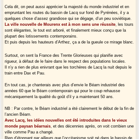
Cela dit, on peut aussi apprécier la majesté du monde industriel et en
empruntant les routes du bassin de Lacq sur fond de Pyrénées, il y a
quelques chose d’assez grandiose qui se dégage, d’un peu soviétique.
La ville nouvelle de Mourenx est à mon sens une réussite
, les tours
sont élégantes, le tout est arboré, et finalement mieux conçu que la
plupart des lotissements contemporains.
Et puis depuis les hauteurs d’Arthez, ça a de la gueule ce mirage blanc.
Surtout, on sent la France des Trente Glorieuses qui planifie avec
rigueur, à défaut de le faire dans le respect des populations locales.
Il n’y a rien de plus enivrant que les torchères de Lacq la nuit depuis le
train entre Dax et Pau.
En tout cas, je chanterais avec plus d’envie le Béarn industriel des
années 60 que le Béarn contemporain qui pour le coup rehausse
mécaniquement la qualité du goût d’il y a maintenant 50 ans.
NB : Par contre, le Béarn industriel a été clairement le début de la fin de
l’ancien Béarn.
Avec Lacq, les idées nouvelles ont été introduites dans le vieux
monde paysan béarnais
, et des décennies après, on voit combien une
ville comme Pau a changé.
Rien d’étonnant par ailleurs que l’occitanisme soit né dans le bassin de