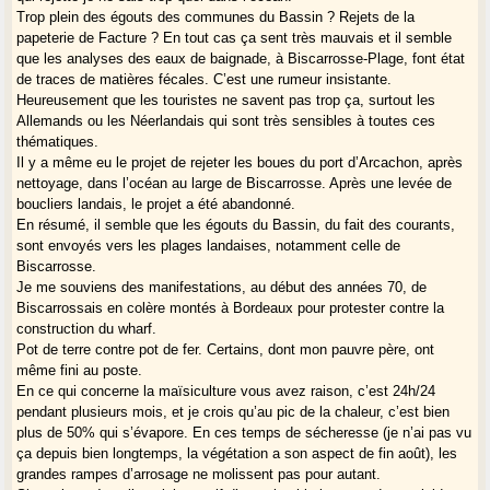
Trop plein des égouts des communes du Bassin ? Rejets de la
papeterie de Facture ? En tout cas ça sent très mauvais et il semble
que les analyses des eaux de baignade, à Biscarrosse-Plage, font état
de traces de matières fécales. C’est une rumeur insistante.
Heureusement que les touristes ne savent pas trop ça, surtout les
Allemands ou les Néerlandais qui sont très sensibles à toutes ces
thématiques.
Il y a même eu le projet de rejeter les boues du port d’Arcachon, après
nettoyage, dans l’océan au large de Biscarrosse. Après une levée de
boucliers landais, le projet a été abandonné.
En résumé, il semble que les égouts du Bassin, du fait des courants,
sont envoyés vers les plages landaises, notamment celle de
Biscarrosse.
Je me souviens des manifestations, au début des années 70, de
Biscarrossais en colère montés à Bordeaux pour protester contre la
construction du wharf.
Pot de terre contre pot de fer. Certains, dont mon pauvre père, ont
même fini au poste.
En ce qui concerne la maïsiculture vous avez raison, c’est 24h/24
pendant plusieurs mois, et je crois qu’au pic de la chaleur, c’est bien
plus de 50% qui s’évapore. En ces temps de sécheresse (je n’ai pas vu
ça depuis bien longtemps, la végétation a son aspect de fin août), les
grandes rampes d’arrosage ne molissent pas pour autant.