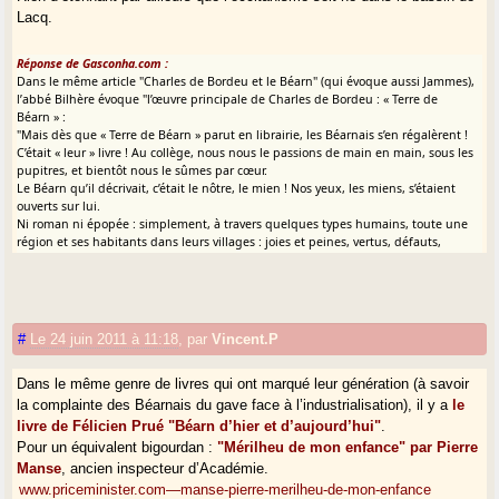
Lacq.
Réponse de Gasconha.com :
Dans le même article "Charles de Bordeu et le Béarn" (qui évoque aussi Jammes),
l’abbé Bilhère évoque "l’œuvre principale de Charles de Bordeu : « Terre de
Béarn » :
"Mais dès que « Terre de Béarn » parut en librairie, les Béarnais s’en régalèrent !
C’était « leur » livre ! Au collège, nous nous le passions de main en main, sous les
pupitres, et bientôt nous le sûmes par cœur.
Le Béarn qu’il décrivait, c’était le nôtre, le mien ! Nos yeux, les miens, s’étaient
ouverts sur lui.
Ni roman ni épopée : simplement, à travers quelques types humains, toute une
région et ses habitants dans leurs villages : joies et peines, vertus, défauts,
humbles prestiges, courts mirages."
#
Le 24 juin 2011 à 11:18
,
par
Vincent.P
Dans le même genre de livres qui ont marqué leur génération (à savoir
la complainte des Béarnais du gave face à l’industrialisation), il y a
le
livre de Félicien Prué "Béarn d’hier et d’aujourd’hui"
.
Pour un équivalent bigourdan :
"Mérilheu de mon enfance" par Pierre
Manse
, ancien inspecteur d’Académie.
www.priceminister.com—manse-pierre-merilheu-de-mon-enfance