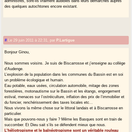
administrés, sont-ils vraiment audibles dans leurs démarches auprès
des quelques autochtones encore existant.
#
Le 29 juin 2011 à 22:31
,
par
P.Lartigue
Bonjour Ginou,
Nous sommes voisins. Je suis de Biscarrosse et j’enseigne au collège
d’Audenge.
L’explosion de la population dans les communes du Bassin est en soi
un problème écologique et humain.
Eau potable, eaux usées, circulation automobile, mitage des zones
forestières, motonautisme sur le Bassin et les étangs, engorgement
estival, menaces sur l’ostréiculture, inflation des prix de l’immobilier et
du foncier, renchérissement des taxes locales etc...
Nous vivons la même chose sur le littoral landais et à Biscarrosse en
particulier.
Mais que pouvons-nous y faire ? Même les Basques sont en train de
succomber. Et Dieu sait s’ils se défendent mieux que nous.
L’héliotropisme et le balnéotropisme sont un véritable rouleau