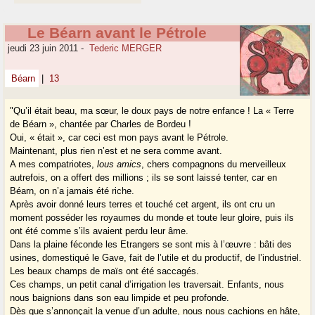
Le Béarn avant le Pétrole
jeudi 23 juin 2011
-
Tederic MERGER
Béarn
|
13
"Qu’il était beau, ma sœur, le doux pays de notre enfance ! La « Terre
de Béarn », chantée par Charles de Bordeu !
Oui, « était », car ceci est mon pays avant le Pétrole.
Maintenant, plus rien n’est et ne sera comme avant.
A mes compatriotes,
lous amics
, chers compagnons du merveilleux
autrefois, on a offert des millions ; ils se sont laissé tenter, car en
Béarn, on n’a jamais été riche.
Après avoir donné leurs terres et touché cet argent, ils ont cru un
moment posséder les royaumes du monde et toute leur gloire, puis ils
ont été comme s’ils avaient perdu leur âme.
Dans la plaine féconde les Etrangers se sont mis à l’œuvre : bâti des
usines, domestiqué le Gave, fait de l’utile et du productif, de l’industriel.
Les beaux champs de maïs ont été saccagés.
Ces champs, un petit canal d’irrigation les traversait. Enfants, nous
nous baignions dans son eau limpide et peu profonde.
Dès que s’annonçait la venue d’un adulte, nous nous cachions en hâte,