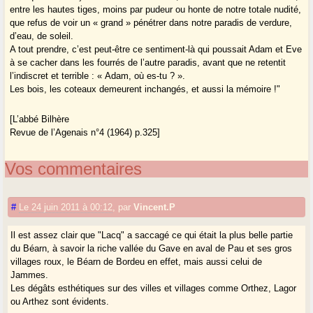
entre les hautes tiges, moins par pudeur ou honte de notre totale nudité,
que refus de voir un « grand » pénétrer dans notre paradis de verdure,
d’eau, de soleil.
A tout prendre, c’est peut-être ce sentiment-là qui poussait Adam et Eve
à se cacher dans les fourrés de l’autre paradis, avant que ne retentit
l’indiscret et terrible : « Adam, où es-tu ? ».
Les bois, les coteaux demeurent inchangés, et aussi la mémoire !"
[L’abbé Bilhère
Revue de l’Agenais n°4 (1964) p.325]
Vos commentaires
#
Le 24 juin 2011 à 00:12
,
par
Vincent.P
Il est assez clair que "Lacq" a saccagé ce qui était la plus belle partie
du Béarn, à savoir la riche vallée du Gave en aval de Pau et ses gros
villages roux, le Béarn de Bordeu en effet, mais aussi celui de
Jammes.
Les dégâts esthétiques sur des villes et villages comme Orthez, Lagor
ou Arthez sont évidents.