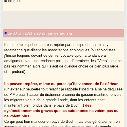
la crémière.
#
Le 30 juin 2011 à 20:27
,
par
gerard s-g
Il me semble qu’il ne faut pas rejeter par principe et sans plus y
regarder ce que disent les associations écologiques (ou écologistes,
j’hésite toujours devant ce dernier vocable qu’on a tendance à
amalgamer avec une tendance politique déterminée, les "Verts" pour ne
pas les nommer, alors qu’il s’agit de quelque chose de bien plus large
et... profond).
Ils peuvent repérer, même ou parce qu’ils viennent de l’extérieur
(un extérieur peut-être tout relatif : je rappelle l’hostilité à peine déguisée
de P.Moreau, l’auteur du dictionnaire connu du gascon maritime, envers
les migrants venus de la grande Lande, dont les enfants sont
maintenant bien fondus dans le pays de Buch...)
des
dysfonctionnements graves que les autochones ne voient pas ou
ne voient plus
.
Ce qui peut leur manquer en pays de Buch mais plus généralement en
zones rurales, c’est la considération des besoins réels du monde