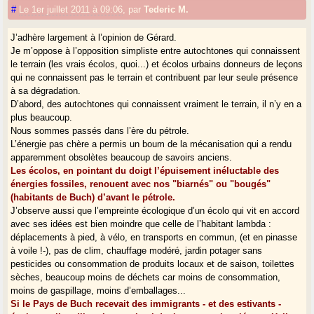
#
Le 1er juillet 2011 à 09:06
,
par
Tederic M.
J’adhère largement à l’opinion de Gérard.
Je m’oppose à l’opposition simpliste entre autochtones qui connaissent
le terrain (les vrais écolos, quoi...) et écolos urbains donneurs de leçons
qui ne connaissent pas le terrain et contribuent par leur seule présence
à sa dégradation.
D’abord, des autochtones qui connaissent vraiment le terrain, il n’y en a
plus beaucoup.
Nous sommes passés dans l’ère du pétrole.
L’énergie pas chère a permis un boum de la mécanisation qui a rendu
apparemment obsolètes beaucoup de savoirs anciens.
Les écolos, en pointant du doigt l’épuisement inéluctable des
énergies fossiles, renouent avec nos "biarnés" ou "bougés"
(habitants de Buch) d’avant le pétrole.
J’observe aussi que l’empreinte écologique d’un écolo qui vit en accord
avec ses idées est bien moindre que celle de l’habitant lambda :
déplacements à pied, à vélo, en transports en commun, (et en pinasse
à voile !-), pas de clim, chauffage modéré, jardin potager sans
pesticides ou consommation de produits locaux et de saison, toilettes
sèches, beaucoup moins de déchets car moins de consommation,
moins de gaspillage, moins d’emballages...
Si le Pays de Buch recevait des immigrants - et des estivants -