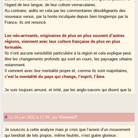
l’égard de leur langue, de leur culture vernaculaires.
Au contraire, aidés en cela par les commentaires désobligeants des
nouveaux venus, par la honte inculquée depuis bien longtemps par la
France, ils ont renoncé.
Les néo-arrivants, originaires de plus en plus souvent d’autres
régions, viennent avec leur culture française de plus en plus
formatée.
Ils n’ont aucune sensibilité particulière à la région et cela explique peut-
être les changements profonds qui sont en cours, les paysages urbains
notamment.
Il viennent avec leur mentalité propre et, comme ils sont majoritaires,
c’est la mentalité du pays qui change, l’esprit, l’âme
.
Je suis toujours amusé, et irrité, par les anglo-saxons qui disent que la
France est un beau pays et que c’est bien dommage que ce soient les
Français qui la peuplent.
Ils oublient simplement de dire qu’un pays n’est pas une apparition ex-
nihilo et que ce qu’ils apprécient en France, ce sont les Français qui
#
Le 24 juin 2011 à 17:46
,
par
Vincent.P
l’ont patiemment bâti.
Je suis tenté de dire la même chose pour la Gascogne, qui disparaît
Je souscris à cette analyse mais je crois que l’avenir d’un mouvement
sous nos yeux parce que
ceux qui arrivent, et qui souvent sont
qui tiendrait de tels propos, même feutrés, n’est guère glorieux :
venus pour la qualité de vie "made in Sud-Ouest", en sont aussi