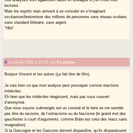
lectures.
Mais les esprits niais arrivent à se consoler en s’imaginant
occitaniser/bretonniser des millions de personnes sans réseau scolaire,
sans standard littéraire, sans argent.
"Hihi".
#
Le 24 juin 2011 à 21:15
,
par
P.Lartigue
Bonjour Vincent et les autres (ça fait titre de film),
Je sais bien ce que mon analyse peut provoquer comme réactions
imbéciles.
Eh bien que les imbéciles réagissent, mais pas sous couvert
d’anonymat.
Que nous soyons submergés est un constat et le faire ne me semble
pas être du racisme, de l’ostracisme ou du fascisme (le grand mot des
gauchistes à court d’arguments, comme Bobo est celui des réacs sans
imagination).
Si la Gascogne et les Gascons doivent disparaître, qu’ils disparaissent