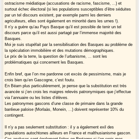
ostracisme médiatique (accusations de racisme, fascisme, ...) et
les fossoyeurs
, du fait de leur nombre et de leur, déjà, suprématie dans
surtout échec électoral (si les populations susceptibles d’être séduites
beaucoup d’endroits.
par un tel discours existent, par exemple parmi les derniers
agriculteurs, elles sont également en minorité dans les urnes !).
Amicalement.
Il n’y a guère qu’au Pays Basque qu’il est possible de tenir un tel
discours parce qu’il est aussi partagé par l’immense majorité des
Basques.
Moi je suis stupéfait par la sensibilisation des Basques au problème de
la spéculation immobilière et des mutations démographiques.
Le prix de la terre, la question de l’urbanisme, ... sont les
problématiques qui concernent les Basques.
Enfin bref, que l’on me pardonne cet excès de pessimisme, mais je
crois bien qu’en Gascogne, c’est foutu.
En Béarn plus particulièrement, je pense que la substitution est très
avancée si j’en crois les maigres relevés patronymiques que j’effectue
via l’annuaire ou les listes d’élèves.
Les patronymes gascons d’une classe de primaire dans la grande
banlieue paloise (Morlaàs, Monein, ...) doivent représenter 10% du
contingent.
Il n’y a pas seulement substitution : il y a également exil des
populations autochtones ailleurs en France et malthusianisme gascon.
Ces analyses sont également faites en Bretagne si j’en crois mes