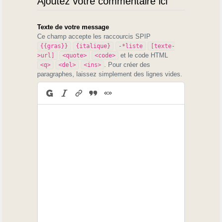
Ajoutez votre commentaire ici
Texte de votre message
Ce champ accepte les raccourcis SPIP
{{gras}}
{italique}
-*liste
[texte-
et le code HTML
>url]
<quote>
<code>
. Pour créer des
<q>
<del>
<ins>
paragraphes, laissez simplement des lignes vides.