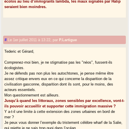
écolos au lieu d’immigrants lambda, les maux signalés par Halip
seraient bien moindres.
#
Le 1er juillet 2011 à 13:22
,
par
P.Lartigue
Tederic et Gérard,
Comprenez-moi bien, je ne stigmatise pas les "néos", fussent-ils
écologistes.
Je ne défends pas non plus les autochtones, je pense même être
assez critique envers eux en ce qui concerne la disparition de la
civilisation gasconne, disparition dont ils sont, pour le moins, des
acteurs essentiels.
Mon questionnement est ailleurs.
Jusqu’à quand les littoraux, zones sensibles par excellence, vont-t-
ils pouvoir accueillir et supporter cette immigration massive ?
Y a-t-il une limite à cette extension des zones urbaines en bord de
mer ?
Je peux vous donner l’exemple du tristement célèbre wharf de la Salie,
qui rejette je ne sais trop quoi dans l’océan.