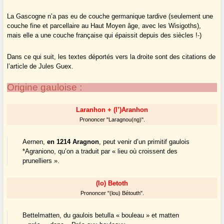
La Gascogne n’a pas eu de couche germanique tardive (seulement une
couche fine et parcellaire au Haut Moyen âge, avec les Wisigoths),
mais elle a une couche française qui épaissit depuis des siècles !-)
Dans ce qui suit, les textes déportés vers la droite sont des citations de
l’article de Jules Guex.
Origine gauloise :
Laranhon + (l’)Aranhon
Prononcer "Laragnou(ng)".
Aernen,
en 1214 Aragnon
, peut venir d’un primitif gaulois
*Agraniono, qu’on a traduit par « lieu où croissent des
prunelliers ».
(lo) Betoth
Prononcer "(lou) Bétouth".
Bettelmatten, du gaulois betulla « bouleau » et matten