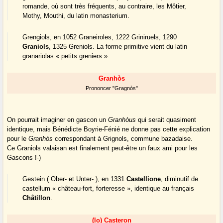
romande, où sont très fréquents, au contraire, les Môtier,
Mothy, Mouthi, du latin monasterium.
Grengiols, en 1052 Graneiroles, 1222 Griniruels, 1290
Graniols
, 1325 Greniols. La forme primitive vient du latin
granariolas « petits greniers ».
Granhòs
Prononcer "Gragnòs"
On pourrait imaginer en gascon un
Granhòus
qui serait quasiment
identique, mais Bénédicte Boyrie-Fénié ne donne pas cette explication
pour le
Granhòs
correspondant à Grignols, commune bazadaise.
Ce Graniols valaisan est finalement peut-être un faux ami pour les
Gascons !-)
Gestein ( Ober- et Unter- ), en 1331
Castellione
, diminutif de
castellum « château-fort, forteresse », identique au français
Châtillon
.
(lo) Casteron