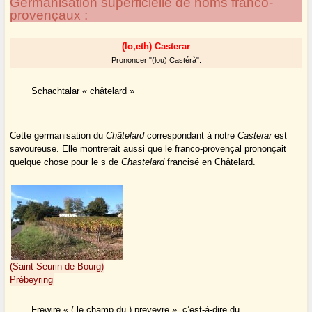
Germanisation superficielle de noms franco-
provençaux :
(lo,eth) Casterar
Prononcer "(lou) Castérà".
Schachtalar « châtelard »
Cette germanisation du
Châtelard
correspondant à notre
Casterar
est
savoureuse. Elle montrerait aussi que le franco-provençal prononçait
quelque chose pour le s de
Chastelard
francisé en Châtelard.
(Saint-Seurin-de-Bourg)
Prébeyring
Frewire « ( le champ du ) preveyre », c’est-à-dire du