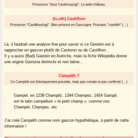
Prononcer "(lou) Castérou(ng)". Le petit château.
(lo,eth) Castilhon
Prononcer "Castilhou(ng)". Bien présent en Gascogne. Pourtant, "castèth" (…)
Là, il faudrait une analyse fine pour savoir si ce Gestein est à
rapprocher en gascon plutôt de
Casteron
ou de
Castilhon
...
Il y a aussi (Bad) Gastein en Autriche, mais la fiche Wikipédia donne
une origine
Gastuna
distincte et non latine...
Campèth ?
Ce Campèth est théoriquement possible, mais pas certain et pas confirmé (…)
Gampel, en 1238 Champilz, 1344 Champez, 1454 Gampil,
est le latin campellum « le petit champ », comme nos
Champel, Champex, etc.
J’ai créé
Campèth
comme nom gascon hypothétique, à partir de cette
information !