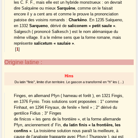
les C. F. F., mais elle est un hybride monstrueux : on devrait
dire Salquène ou mieux
Sarquène
, comme on le faisait
encore il y a cent ans et comme le prouve la prononciation
patoise des voisins romands :
Charkèno
. En 1235 Salqueno,
en 1332
Sarqueno
, dérivé de
saliconem « petit saule »
.
Salgesch ( prononcé Salkesch ) est le nom alémanique du
même village. Il a le même sens que la forme romane, mais
représente
salicetum « saulaie »
.
[
1
]
Origine latine :
Hins
Du latin "finis", limite d’un territoire. Le gascon a transformé en "h" les (…)
Finges, en allemand Pfyn ( hameau et forêt ), en 1321 Fingis,
en 1376 Fynio. Trois solutions sont proposées : 1° comme
Finhaut, en 1294 Finyaux, de fenile « fenil » ; 2° dérivé du
gentilice Fidius ; 3° Finges
de finicos « les gens de la frontière », et la forme allemande
Pfyn, anciennement d’ Fin,
du latin finis « la frontière, les
confins »
. La troisième solution nous paraît la meilleure, à
cause de l’analogie frappante avec Pfyn ( Thurgovie ), qui est