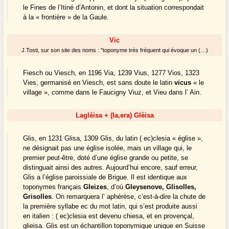
le Fines de l’Itiné d’Antonin, et dont la situation correspondait
à la « frontière » de la Gaule.
Vic
J.Tosti, sur son site des noms : "toponyme très fréquent qui évoque un (…)
Fiesch ou Viesch, en 1196 Via, 1239 Vius, 1277 Vios, 1323
Vies, germanisé en Viesch, est sans doute le latin
vicus
« le
village », comme dans le Faucigny Viuz, et Vieu dans l’ Ain.
Laglèisa + (la,era) Glèisa
Glis, en 1231 Glisa, 1309 Glis, du latin ( ec)clesia « église »,
ne désignait pas une église isolée, mais un village qui, le
premier peut-être, doté d’une église grande ou petite, se
distinguait ainsi des autres. Aujourd’hui encore, sauf erreur,
Glis a l’église paroissiale de Brigue. Il est identique aux
toponymes français
Gleizes
, d’où
Gleysenove, Glisolles,
Grisolles
. On remarquera l’ aphérèse, c’est-à-dire la chute de
la première syllabe ec du mot latin, qui s’est produite aussi
en italien : ( ec)clesia est devenu chiesa, et en provençal,
glieisa. Glis est un échantillon toponymique unique en Suisse