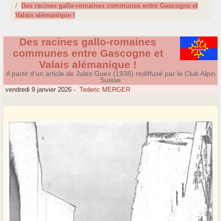
Des racines gallo-romaines communes entre Gascogne et
Valais alémanique !
Des racines gallo-romaines
communes entre Gascogne et
Valais alémanique !
A partir d’un article de Jules Guex (1938) rediffusé par le Club Alpin
Suisse
vendredi 9 janvier 2026
-
Tederic MERGER