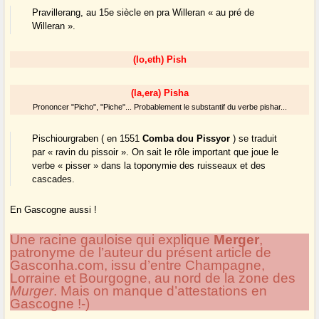
Pravillerang, au 15e siècle en pra Willeran « au pré de
Willeran ».
(lo,eth) Pish
(la,era) Pisha
Prononcer "Picho", "Piche"... Probablement le substantif du verbe pishar...
Pischiourgraben ( en 1551
Comba dou Pissyor
) se traduit
par « ravin du pissoir ». On sait le rôle important que joue le
verbe « pisser » dans la toponymie des ruisseaux et des
cascades.
En Gascogne aussi !
Une racine gauloise qui explique
Merger
,
patronyme de l’auteur du présent article de
Gasconha.com, issu d’entre Champagne,
Lorraine et Bourgogne, au nord de la zone des
Murger
. Mais on manque d’attestations en
Gascogne !-)