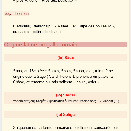
« prés », donc « Prés aux bouleaux ».
bèç = bouleau
Bietschtal, Bietschalp = « vallée » et « alpe des bouleaux »,
du gaulois bettia « bouleau ».
Origine latine ou gallo-romaine :
(lo) Sauç
Saas, au 13e siècle Sauxo, Solxa, Sausa, etc., a la même
origine que la Sage ( Val d’ Hérens ), prononcé en patois la
Châse, et remonte au latin salicem « saule, osier ».
(lo) Sargar
Prononcer "(lou) Sargà". Signification à trouver : racine sarg* St Vincent (…)
(la) Saliga
Salquenen est la forme française officiellement consacrée par