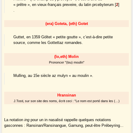
« prêtre », en vieux-français preveire, du latin prcebyterum
[
2
]
.
(era) Goteta, (eth) Gotet
Guttet, en 1359 Göltet « petite goutte », c’est-à-dire petite
source, comme les Gottettaz romandes.
(lo,eth) Molin
Prononcer "(lou) moulïn"
Mulling, au 15e siècle az mulyn « au moulin ».
Hransinan
J.Tosti, sur son site des noms, écrit ceci : "Le nom est porté dans les (…)
La notation
ing
pour un in nasalisé rappelle quelques notations
gasconnes : Ransinan/Ransinangue, Garnung, peut-être Prébeyring...