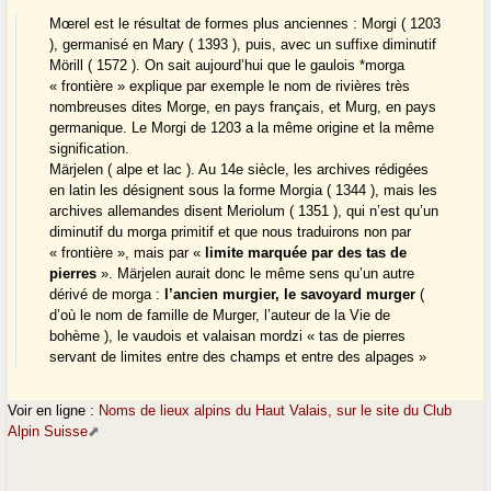
Mœrel est le résultat de formes plus anciennes : Morgi ( 1203
), germanisé en Mary ( 1393 ), puis, avec un suffixe diminutif
Mörill ( 1572 ). On sait aujourd’hui que le gaulois *morga
« frontière » explique par exemple le nom de rivières très
nombreuses dites Morge, en pays français, et Murg, en pays
germanique. Le Morgi de 1203 a la même origine et la même
signification.
Märjelen ( alpe et lac ). Au 14e siècle, les archives rédigées
en latin les désignent sous la forme Morgia ( 1344 ), mais les
archives allemandes disent Meriolum ( 1351 ), qui n’est qu’un
diminutif du morga primitif et que nous traduirons non par
« frontière », mais par «
limite marquée par des tas de
pierres
». Märjelen aurait donc le même sens qu’un autre
dérivé de morga :
l’ancien murgier, le savoyard murger
(
d’où le nom de famille de Murger, l’auteur de la Vie de
bohème ), le vaudois et valaisan mordzi « tas de pierres
servant de limites entre des champs et entre des alpages »
Voir en ligne :
Noms de lieux alpins du Haut Valais, sur le site du Club
Alpin Suisse