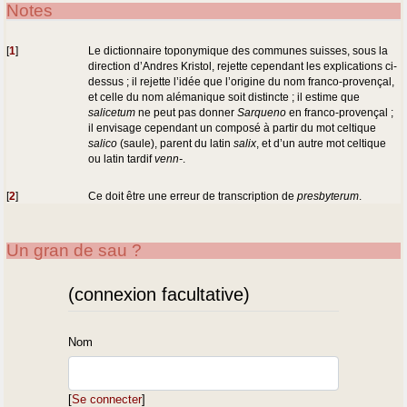
Notes
[
1
]
Le dictionnaire toponymique des communes suisses, sous la
direction d’Andres Kristol, rejette cependant les explications ci-
dessus ; il rejette l’idée que l’origine du nom franco-provençal,
et celle du nom alémanique soit distincte ; il estime que
salicetum
ne peut pas donner
Sarqueno
en franco-provençal ;
il envisage cependant un composé à partir du mot celtique
salico
(saule), parent du latin
salix
, et d’un autre mot celtique
ou latin tardif
venn-
.
[
2
]
Ce doit être une erreur de transcription de
presbyterum
.
Un gran de sau ?
(connexion facultative)
Nom
[
Se connecter
]