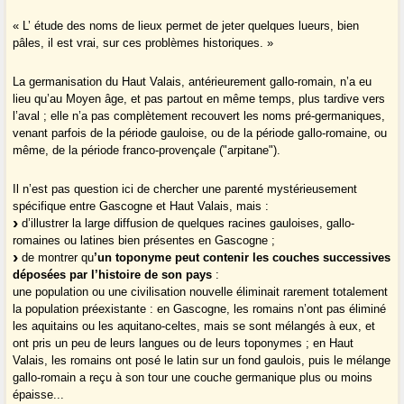
« L’ étude des noms de lieux permet de jeter quelques lueurs, bien
pâles, il est vrai, sur ces problèmes historiques. »
La germanisation du Haut Valais, antérieurement gallo-romain, n’a eu
lieu qu’au Moyen âge, et pas partout en même temps, plus tardive vers
l’aval ; elle n’a pas complètement recouvert les noms pré-germaniques,
venant parfois de la période gauloise, ou de la période gallo-romaine, ou
même, de la période franco-provençale ("arpitane").
Il n’est pas question ici de chercher une parenté mystérieusement
spécifique entre Gascogne et Haut Valais, mais :
d’illustrer la large diffusion de quelques racines gauloises, gallo-
romaines ou latines bien présentes en Gascogne ;
de montrer qu
’un toponyme peut contenir les couches successives
déposées par l’histoire de son pays
:
une population ou une civilisation nouvelle éliminait rarement totalement
la population préexistante : en Gascogne, les romains n’ont pas éliminé
les aquitains ou les aquitano-celtes, mais se sont mélangés à eux, et
ont pris un peu de leurs langues ou de leurs toponymes ; en Haut
Valais, les romains ont posé le latin sur un fond gaulois, puis le mélange
gallo-romain a reçu à son tour une couche germanique plus ou moins
épaisse...