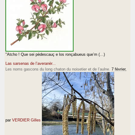
"Atcho ! Que sei pèdescauç e los ronçabueus que’m (…)
Las sarsenas de l’averanèr...
Les noms gascons du long chaton du noisetier et de l’aulne.
7 février
,
par
VERDIER Gilles