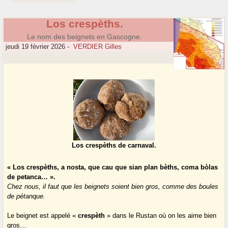
Los crespèths.
Le nom des beignets en Gascogne.
jeudi 19 février 2026
-
VERDIER Gilles
Los crespèths de carnaval.
« Los crespèths, a nosta, que cau que sian plan bèths, coma bòlas
de petanca… ».
Chez nous, il faut que les beignets soient bien gros, comme des boules
de pétanque.
Le beignet est appelé «
crespèth
» dans le Rustan où on les aime bien
gros…