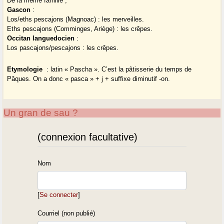
De la même famille ;
Gascon
:
Los/eths pescajons (Magnoac) : les merveilles.
Eths pescajons (Comminges, Ariège) : les crêpes.
Occitan languedocien
:
Los pascajons/pescajons : les crêpes.
Etymologie
: latin « Pascha ». C’est la pâtisserie du temps de
Pâques. On a donc « pasca » + j + suffixe diminutif -on.
Un gran de sau ?
(connexion facultative)
Nom
[
Se connecter
]
Courriel (non publié)