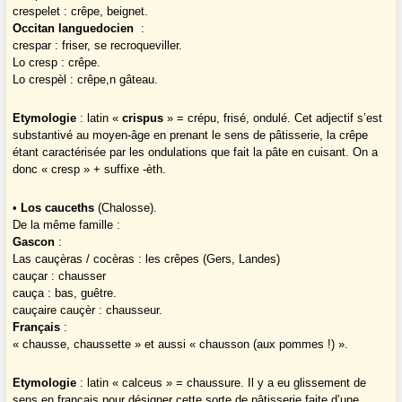
crespelet : crêpe, beignet.
Occitan languedocien
:
crespar : friser, se recroqueviller.
Lo cresp : crêpe.
Lo crespèl : crêpe,n gâteau.
Etymologie
: latin «
crispus
» = crépu, frisé, ondulé. Cet adjectif s’est
substantivé au moyen-âge en prenant le sens de pâtisserie, la crêpe
étant caractérisée par les ondulations que fait la pâte en cuisant. On a
donc « cresp » + suffixe -èth.
•
Los cauceths
(Chalosse).
De la même famille :
Gascon
:
Las cauçèras / cocèras : les crêpes (Gers, Landes)
cauçar : chausser
cauça : bas, guêtre.
cauçaire cauçèr : chausseur.
Français
:
« chausse, chaussette » et aussi « chausson (aux pommes !) ».
Etymologie
: latin « calceus » = chaussure. Il y a eu glissement de
sens en français pour désigner cette sorte de pâtisserie faite d’une