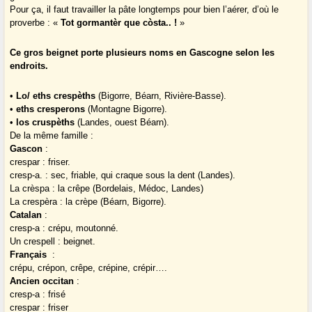
Pour ça, il faut travailler la pâte longtemps pour bien l’aérer, d’où le
proverbe : «
Tot gormantèr que còsta.. !
»
Ce gros beignet porte plusieurs noms en Gascogne selon les
endroits.
•
Lo/ eths crespèths
(Bigorre, Béarn, Rivière-Basse).
•
eths cresperons
(Montagne Bigorre).
•
los cruspèths
(Landes, ouest Béarn).
De la même famille :
Gascon
:
crespar : friser.
cresp-a. : sec, friable, qui craque sous la dent (Landes).
La crèspa : la crêpe (Bordelais, Médoc, Landes)
La crespèra : la crèpe (Béarn, Bigorre).
Catalan
:
cresp-a : crépu, moutonné.
Un crespell : beignet.
Français
:
crépu, crépon, crêpe, crépine, crépir….
Ancien occitan
:
cresp-a : frisé
crespar : friser