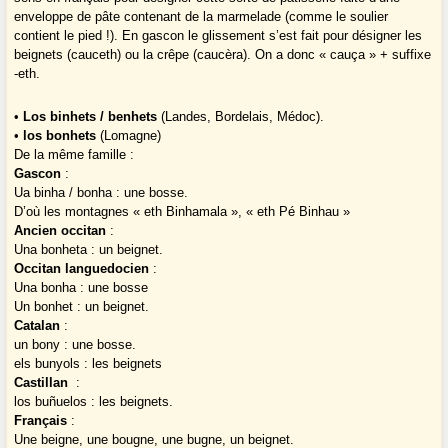
enveloppe de pâte contenant de la marmelade (comme le soulier
contient le pied !). En gascon le glissement s’est fait pour désigner les
beignets (cauceth) ou la crêpe (caucèra). On a donc « cauça » + suffixe
-eth.
•
Los binhets / benhets
(Landes, Bordelais, Médoc).
•
los bonhets
(Lomagne)
De la même famille :
Gascon
:
Ua binha / bonha : une bosse.
D’où les montagnes « eth Binhamala », « eth Pé Binhau »
Ancien occitan
:
Una bonheta : un beignet.
Occitan languedocien
:
Una bonha : une bosse
Un bonhet : un beignet.
Catalan
:
un bony : une bosse.
els bunyols : les beignets
Castillan
:
los buñuelos : les beignets.
Français
:
Une beigne, une bougne, une bugne, un beignet.