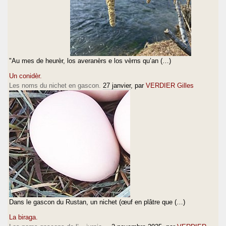
"Au mes de heurèr, los averanèrs e los vèrns qu’an (…)
Un conidèr.
Les noms du nichet en gascon.
27 janvier
, par
VERDIER Gilles
Dans le gascon du Rustan, un nichet (œuf en plâtre que (…)
La biraga.