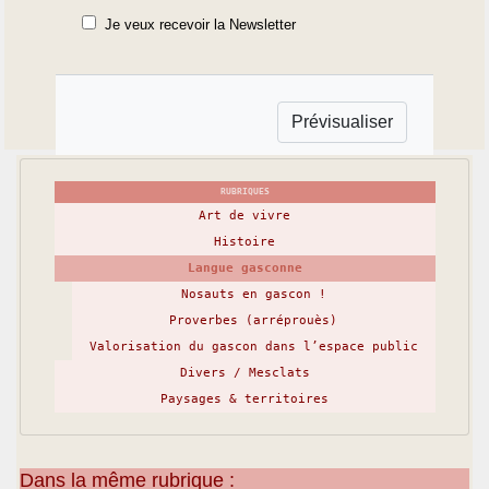
Je veux recevoir la Newsletter
RUBRIQUES
Art de vivre
Histoire
Langue gasconne
Nosauts en gascon !
Proverbes (arréprouès)
Valorisation du gascon dans l’espace public
Divers / Mesclats
Paysages & territoires
Dans la même rubrique :