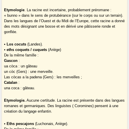
Etymologie
. La racine est incertaine, probablement préromane :
« bunno » dans le sens de protubérance (sur le corps ou sur un terrain).
Dans les langues de l’Ouest et du Midi de l’Europe, cette racine a donné
des mots désignant une bosse et en dérivé une pâtisserie ronde et
gonflée.
•
Los cocuts
(Landes).
•
eths coquets / cuquets
(Ariège)
De la même famille :
Gascon
:
ua còca : un gâteau
un còc (Gers) : une merveille.
Las còcas a la padena (Gers) : les merveilles ;
Catalan
:
una coca : gâteau.
Etymologie.
Aucune certitude. La racine est présente dans des langues
romanes et germaniques. Des linguistes ( Coromines) pensent à une
création du langage enfantin.
•
Eths pescajons
(Luchonais, Ariège).