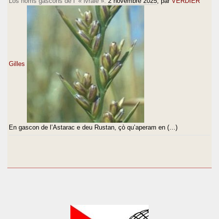
Los noms gascons de l’ « ivraie ».
2 novembre 2025
, par
VERDIER
Gilles
En gascon de l’Astarac e deu Rustan, çò qu’aperam en (…)