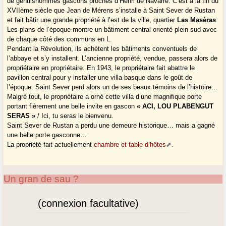
de gentilshommes gascons proches d’Henri de Navarre. C’est à la fin du
XVIIème siècle que Jean de Mérens s’installe à Saint Sever de Rustan
et fait bâtir une grande propriété à l’est de la ville, quartier
Las Masèras
.
Les plans de l’époque montre un bâtiment central orienté plein sud avec
de chaque côté des communs en L.
Pendant la Révolution, ils achètent les bâtiments conventuels de
l’abbaye et s’y installent. L’ancienne propriété, vendue, passera alors de
propriétaire en propriétaire. En 1943, le propriétaire fait abattre le
pavillon central pour y installer une villa basque dans le goût de
l’époque. Saint Sever perd alors un de ses beaux témoins de l’histoire…
Malgré tout, le propriétaire a orné cette villa d’une magnifique porte
portant fièrement une belle invite en gascon
« ACI, LOU PLABENGUT
SERAS »
/ Ici, tu seras le bienvenu.
Saint Sever de Rustan a perdu une demeure historique… mais a gagné
une belle porte gasconne…
La propriété fait actuellement
chambre et table d’hôtes
.
Un gran de sau ?
(connexion facultative)