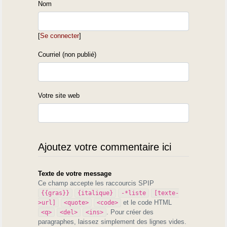
Nom
[
Se connecter
]
Courriel (non publié)
Votre site web
Ajoutez votre commentaire ici
Texte de votre message
Ce champ accepte les raccourcis SPIP
{{gras}}
{italique}
-*liste
[texte-
et le code HTML
>url]
<quote>
<code>
. Pour créer des
<q>
<del>
<ins>
paragraphes, laissez simplement des lignes vides.