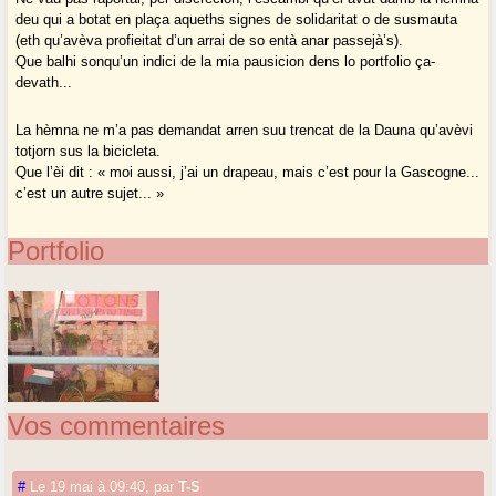
deu qui a botat en plaça aqueths signes de solidaritat o de susmauta
(eth qu’avèva profieitat d’un arrai de so entà anar passejà’s).
Que balhi sonqu’un indici de la mia pausicion dens lo portfolio ça-
devath...
La hèmna ne m’a pas demandat arren suu trencat de la Dauna qu’avèvi
totjorn sus la bicicleta.
Que l’èi dit : « moi aussi, j’ai un drapeau, mais c’est pour la Gascogne...
c’est un autre sujet... »
Portfolio
Vos commentaires
#
Le 19 mai à 09:40
,
par
T-S