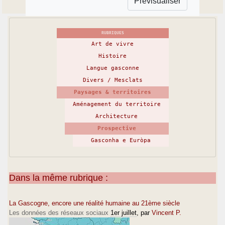
RUBRIQUES
Art de vivre
Histoire
Langue gasconne
Divers / Mesclats
Paysages & territoires
Aménagement du territoire
Architecture
Prospective
Gasconha e Euròpa
Dans la même rubrique :
La Gascogne, encore une réalité humaine au 21ème siècle
Les données des réseaux sociaux
1er juillet
, par
Vincent P.