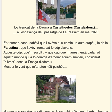
Lo trencat de la Dauna a Castethgelós (Casteljaloux)...
... a l’escasença deu passatge de La Passem en mai 2026.
En tornar a casa, sabèvi que i avèva suu camin un aute drapèu, lo de la
Palestina
: que l’avèvi remarcat lo còp d’avans.
Aqueste còp, que’m soi dit : « que cau que m’arrèsti entà parlar ad
aqueth monde qui a lo coratge d’arborar aqueth simbèu, considerat
"clivant" dens la França d’adara ».
Mossur lo vent que m’a totun hèit puishèu...
Ne vau pas raportar, per discrecion, l’escambi qu’èi avut damb la hemna