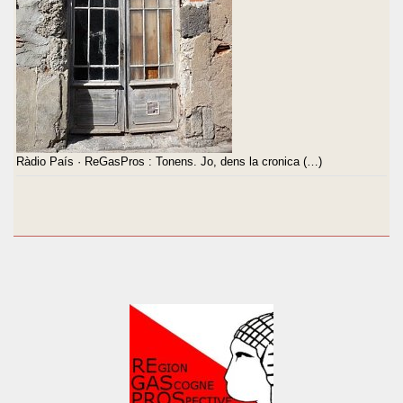
Ràdio País · ReGasPros : Tonens. Jo, dens la cronica (…)