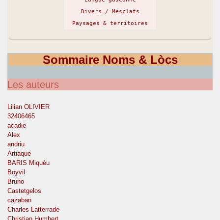
Divers / Mesclats
Paysages & territoires
Sommaire Noms & Lòcs
Les auteurs
Lilian OLIVIER
32406465
acadie
Alex
andriu
Artiaque
BARIS Miquèu
Boyvil
Bruno
Castetgelos
cazaban
Charles Latterrade
Christian Humbert