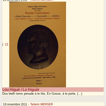
|
11
Lou Higuè / Lo Higuèr
Dou bielh tems penude à le tite, En Gosse, à le porte, (…)
19 novembre 2011
-
Tederic MERGER