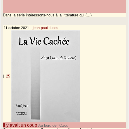
Dans la série intéressons-nous à la littérature qui (…)
11 octobre 2021
-
jean-paul ducos
|
25
Il y avait un coup
Au bord de l’Ozou