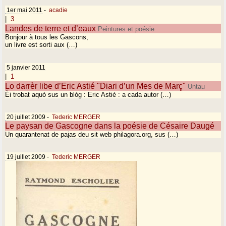
1er mai 2011
-
acadie
|
3
Landes de terre et d’eaux
Peintures et poésie
Bonjour à tous les Gascons,
un livre est sorti aux (…)
5 janvier 2011
|
1
Lo darrèr libe d’Eric Astié "Diari d’un Mes de Març"
Untau
Èi trobat aquò sus un blòg : Eric Astié : a cada autor (…)
20 juillet 2009
-
Tederic MERGER
Le paysan de Gascogne dans la poésie de Césaire Daugé
Un quarantenat de pajas deu sit web philagora.org, sus (…)
19 juillet 2009
-
Tederic MERGER