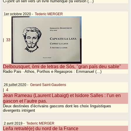
Ci-joint un lien vers un livre numérique (la version (…)
1er octobre 2020
-
Tederic MERGER
|
33
Delbousquet, òmi de letras de Sòs, "gran país deu sable"
Radio Pais · Athos, Porthos e Regaspros : Emmanuel (…)
26 juillet 2020
-
Gerard Saint-Gaudens
|
4
Jean Rameau (Laurent Labaigt) et Isidore Salles : l’un en
gascon et l’autre pas.
Deux destinées d’écrivains gascons dont les choix linguistiques
divergents intrigent
2 avril 2019
-
Tederic MERGER
Le/la retraité(e) du nord de la France