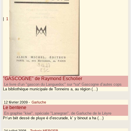
|
1
"GASCOGNE" de Raymond Escholier
Le livre d’un "gascon du Languedoc" sur *sa* Gascogne d’autes cops
La bibliothèque municipale de Tonneins a, au région (…)
12 février 2009
-
Garluche
Le bentene
En graphie "kiwi", spéciale "Lanegran", de Garluche de le Lëyre
Pr’un bét dessë de pluye é d’escurade, k’ y binout a ha (…)
24 juillet 2008
-
Tederic MERGER