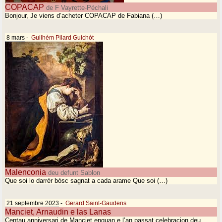
COPACAP
de F Vayrette-Péchali
Bonjour, Je viens d’acheter COPACAP de Fabiana (…)
8 mars
-
Guilhèm Pilard Guichòt
Malenconia
deu defunt Sablon
Que soi lo darrèr bòsc sagnat a cada arame Que soi (…)
21 septembre 2023
-
Gerard Saint-Gaudens
Manciet, Arnaudin e las Lanas
Centau anniversari de Manciet enguan e l’an passat celebracion deu