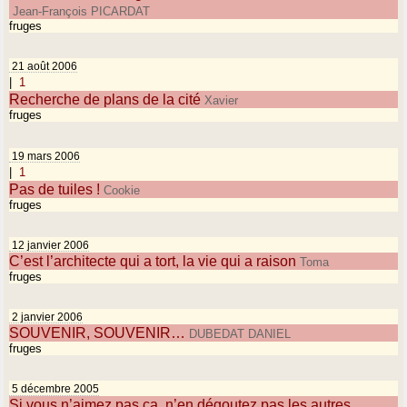
Jean-François PICARDAT
fruges
21 août 2006
|
1
Recherche de plans de la cité
Xavier
fruges
19 mars 2006
|
1
Pas de tuiles !
Cookie
fruges
12 janvier 2006
C’est l’architecte qui a tort, la vie qui a raison
Toma
fruges
2 janvier 2006
SOUVENIR, SOUVENIR…
DUBEDAT DANIEL
fruges
5 décembre 2005
Si vous n’aimez pas ça, n’en dégoutez pas les autres