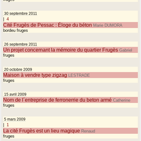
30 septembre 2011
|
4
Cité Frugès de Pessac : Éloge du béton
Marie DUMORA
bordeu fruges
26 septembre 2011
Un projet concernant la mémoire du quartier Frugès
Gabriel
fruges
20 octobre 2009
Maison à vendre type zigzag
LESTRADE
fruges
15 avril 2009
Nom de l´entreprise de ferronerrie du beton armé
Catherine
fruges
5 mars 2009
|
1
La cité Frugès est un lieu magique
Renaud
fruges