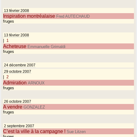
13 février 2008
Inspiration montréalaise
Fred AUTECHAUD
fruges
13 février 2008
|
1
Acheteuse
Emmanuelle Grimaldi
fruges
24 décembre 2007
29 octobre 2007
|
2
Admiration
ARNOUX
fruges
26 octobre 2007
A vendre
GONZALEZ
fruges
2 septembre 2007
C’est la ville à la campagne !
Sue Litzen
fruges