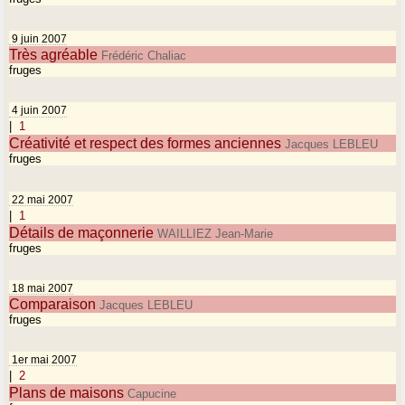
9 juin 2007
Très agréable
Frédéric Chaliac
fruges
4 juin 2007
|
1
Créativité et respect des formes anciennes
Jacques LEBLEU
fruges
22 mai 2007
|
1
Détails de maçonnerie
WAILLIEZ Jean-Marie
fruges
18 mai 2007
Comparaison
Jacques LEBLEU
fruges
1er mai 2007
|
2
Plans de maisons
Capucine