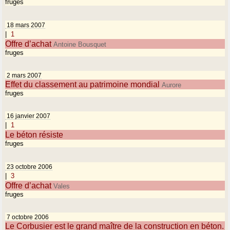
fruges
18 mars 2007
|
1
Offre d’achat
Antoine Bousquet
fruges
2 mars 2007
Effet du classement au patrimoine mondial
Aurore
fruges
16 janvier 2007
|
1
Le béton résiste
fruges
23 octobre 2006
|
3
Offre d’achat
Vales
fruges
7 octobre 2006
Le Corbusier est le grand maître de la construction en béton.