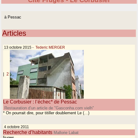
Cité Frugès - Le Corbusier
à Pessac
Articles
13 octobre 2015
-
Tederic MERGER
|
2
Le Corbusier : l’échec* de Pessac
Restauration d’un article de "Gasconha.com vielh"
* On pourrait dire, pour titiller doublement Le (…)
4 octobre 2011
Recherche d’habitants
Mallorie Labat
fruges