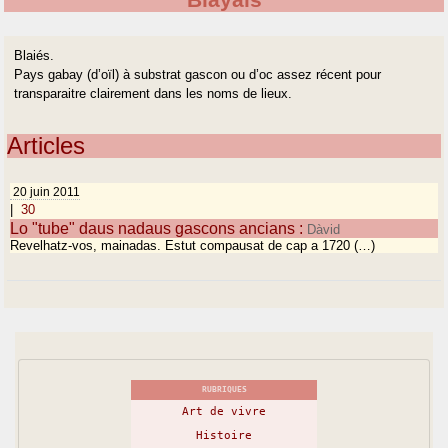
Blayais
Blaiés.
Pays gabay (d’oïl) à substrat gascon ou d’oc assez récent pour
transparaitre clairement dans les noms de lieux.
Articles
20 juin 2011
|
30
Lo "tube" daus nadaus gascons ancians :
Dàvid
Revelhatz-vos, mainadas. Estut compausat de cap a 1720 (…)
RUBRIQUES
Art de vivre
Histoire