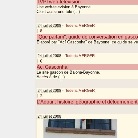
TVPI web-television
Une web-television à Bayonne.
C’est aussi une télé (…)
24 juillet 2008
-
Tederic MERGER
|
8
"Que parlam", guide de conversation en gasco
Elaboré par "Ací Gasconha" de Bayonne, ce guide se v
24 juillet 2008
-
Tederic MERGER
|
6
Aci Gasconha
Le site gascon de Baiona-Bayonne.
Accès à de (…)
24 juillet 2008
-
Tederic MERGER
|
2
L’Adour : histoire, géographie et détournement
24 juillet 2008