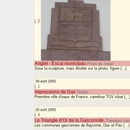
|
2
Anglet - Escut municipau
Photo de Julian
Sous la sculpture, mais illisible sur la photo, figure (…)
30 avril 2005
|
1
Impressions de Dax
Tederic
Première ville d’eaux de France, carrefour TGV situé (…
30 avril 2005
|
4
Le Triangle d’Or de la Gasconnité.
Théodore Lavil
Les communes gasconnes de Bayonne, Dax et Pau (…)