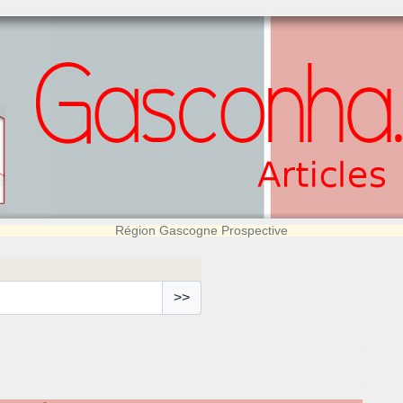
Région Gascogne Prospective
>>