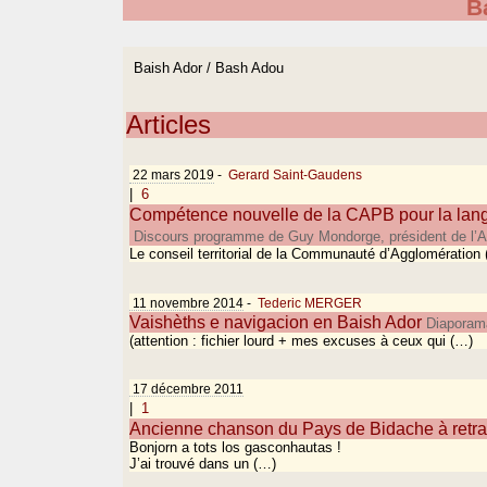
B
Baish Ador / Bash Adou
Articles
22 mars 2019
-
Gerard Saint-Gaudens
|
6
Compétence nouvelle de la CAPB pour la lang
Discours programme de Guy Mondorge, président de l’Aca
Le conseil territorial de la Communauté d’Agglomération
11 novembre 2014
-
Tederic MERGER
Vaishèths e navigacion en Baish Ador
Diaporamà
(attention : fichier lourd + mes excuses à ceux qui (…)
17 décembre 2011
|
1
Ancienne chanson du Pays de Bidache à retra
Bonjorn a tots los gasconhautas !
J’ai trouvé dans un (…)