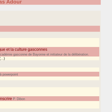
as Adour
ue et la culture gasconnes
démie gasconne de Bayonne et initiateur de la délibération.
 (…)
 powerpoint
nscrire
P. Dibon