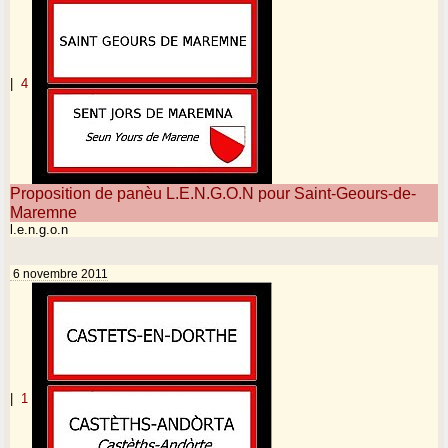
|
4
Proposition de panèu L.E.N.G.O.N pour Saint-Geours-de-
Maremne
l.e.n.g.o.n
6 novembre 2011
|
1