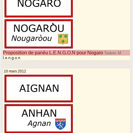
Proposition de panèu L.E.N.G.O.N pour Nogaro
Tederic M.
l.e.n.g.o.n
10 mars 2012