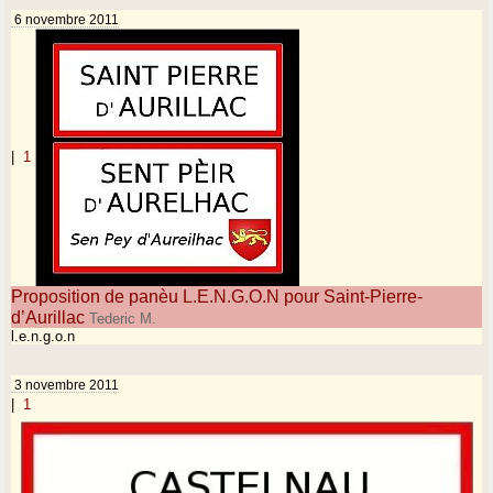
6 novembre 2011
|
1
Proposition de panèu L.E.N.G.O.N pour Saint-Pierre-
d’Aurillac
Tederic M.
l.e.n.g.o.n
3 novembre 2011
|
1