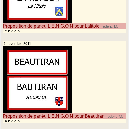
Proposition de panèu L.E.N.G.O.N pour Lafitole
Tederic M.
l.e.n.g.o.n
6 novembre 2011
Proposition de panèu L.E.N.G.O.N pour Beautiran
Tederic M.
l.e.n.g.o.n