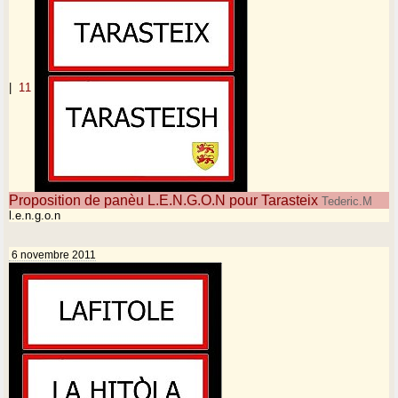
|
11
Proposition de panèu L.E.N.G.O.N pour Tarasteix
Tederic.M
l.e.n.g.o.n
6 novembre 2011