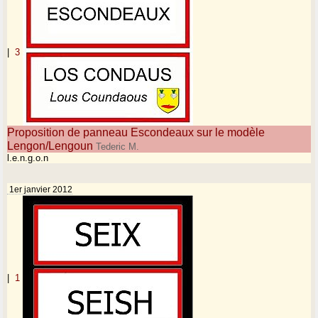
|
3
Proposition de panneau Escondeaux sur le modèle
Lengon/Lengoun
Tederic M.
l.e.n.g.o.n
1er janvier 2012
|
1