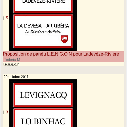
|
5
Proposition de panèu L.E.N.G.O.N pour Ladevèze-Rivière
Tederic M.
l.e.n.g.o.n
29 octobre 2011
|
3