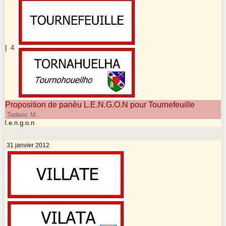
|
4
Proposition de panèu L.E.N.G.O.N pour Tournefeuille
Tederic M.
l.e.n.g.o.n
31 janvier 2012