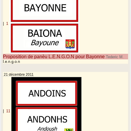
|
1
Proposition de panèu L.E.N.G.O.N pour Bayonne
Tederic M.
l.e.n.g.o.n
21 décembre 2011
|
11