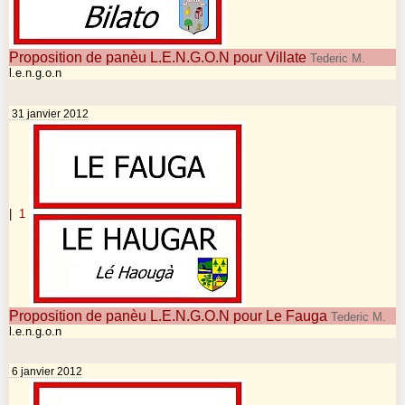
Proposition de panèu L.E.N.G.O.N pour Villate
Tederic M.
l.e.n.g.o.n
31 janvier 2012
|
1
Proposition de panèu L.E.N.G.O.N pour Le Fauga
Tederic M.
l.e.n.g.o.n
6 janvier 2012