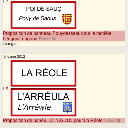
|
2
Proposition de panneau Pouydesseaux sur le modèle
Lengon/Lengoun
Tederic M.
l.e.n.g.o.n
9 février 2012
|
8
Proposition de panèu L.E.N.G.O.N pour La Réole
Tederic M.