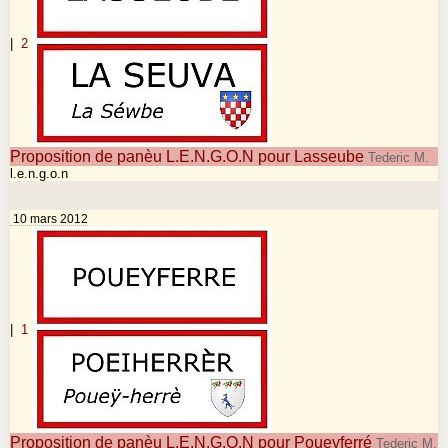
|
2
Proposition de panèu L.E.N.G.O.N pour Lasseube
Tederic M.
l.e.n.g.o.n
10 mars 2012
|
1
Proposition de panèu L.E.N.G.O.N pour Poueyferré
Tederic M.