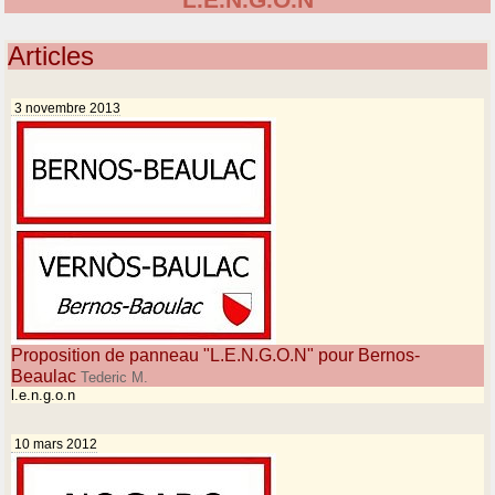
L.E.N.G.O.N
Articles
3 novembre 2013
Proposition de panneau "L.E.N.G.O.N" pour Bernos-
Beaulac
Tederic M.
l.e.n.g.o.n
10 mars 2012