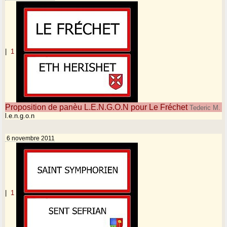
|
1
Proposition de panèu L.E.N.G.O.N pour Le Fréchet
Tederic M.
l.e.n.g.o.n
6 novembre 2011
|
1