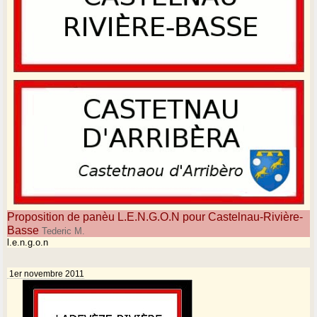
Proposition de panèu L.E.N.G.O.N pour Castelnau-Rivière-
Basse
Tederic M.
l.e.n.g.o.n
1er novembre 2011