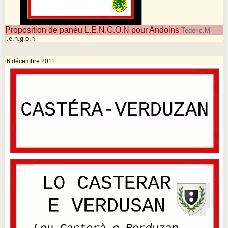
Proposition de panèu L.E.N.G.O.N pour Andoins
Tederic.M
l.e.n.g.o.n
6 décembre 2011