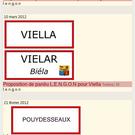
l.e.n.g.o.n
10 mars 2012
Proposition de panèu L.E.N.G.O.N pour Viella
Tederic M.
l.e.n.g.o.n
21 février 2012