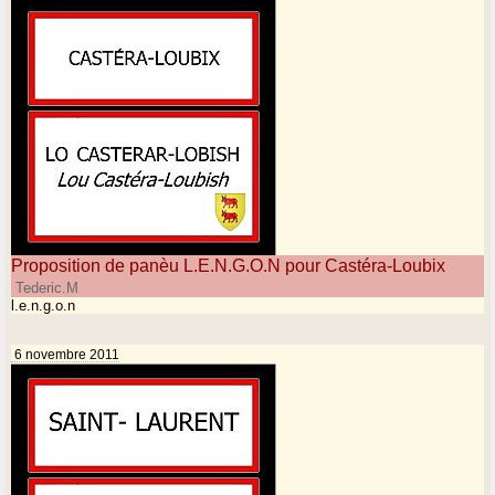
Proposition de panèu L.E.N.G.O.N pour Castéra-Loubix
Tederic.M
l.e.n.g.o.n
6 novembre 2011