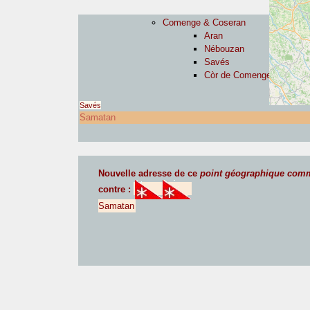
Comenge & Coseran
Aran
Nébouzan
Savés
Còr de Comenge
Savés
Samatan
Nouvelle adresse de ce
point géographique com
contre :
Samatan