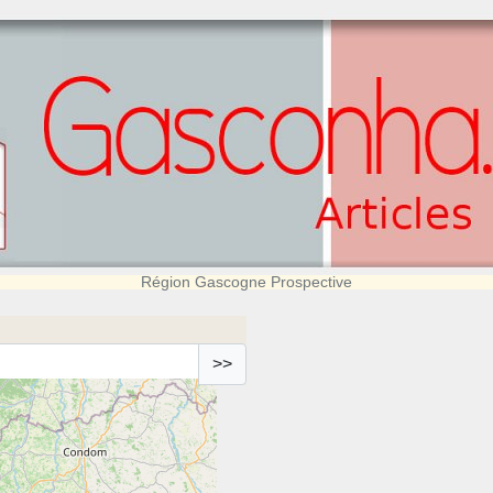
Région Gascogne Prospective
>>