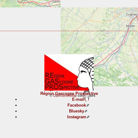
+
−
Région Gascogne Prospective
©
OpenStreetMap
contributors
E-mail
Facebook
Bluesky
Instagram