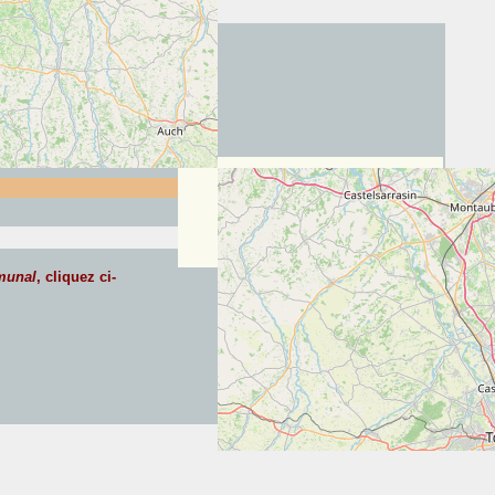
munal
, cliquez ci-