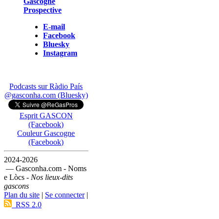
Gascogne
Prospective
E-mail
Facebook
Bluesky
Instagram
Podcasts sur Ràdio País
@gasconha.com (Bluesky)
Esprit GASCON
(Facebook)
Couleur Gascogne
(Facebook)
2024-2026
— Gasconha.com - Noms
e Lòcs -
Nos lieux-dits
gascons
Plan du site
|
Se connecter
|
RSS 2.0