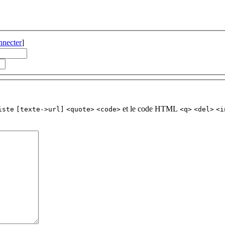
nnecter
]
et le code HTML
iste
[texte->url]
<quote>
<code>
<q>
<del>
<i