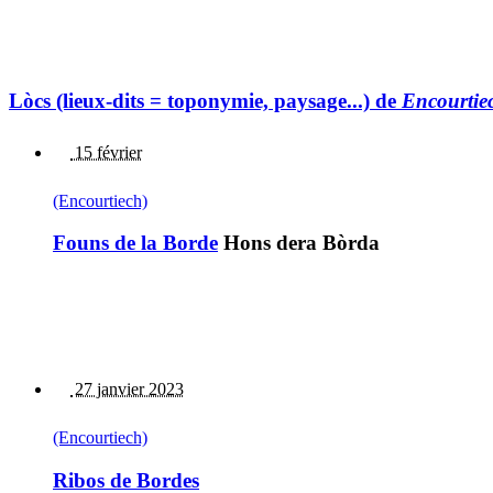
Lòcs (lieux-dits = toponymie, paysage...) de
Encourtie
15 février
(Encourtiech)
Founs de la Borde
Hons dera Bòrda
27 janvier 2023
(Encourtiech)
Ribos de Bordes