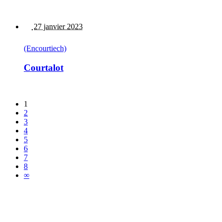
27 janvier 2023
(Encourtiech)
Courtalot
1
2
3
4
5
6
7
8
∞