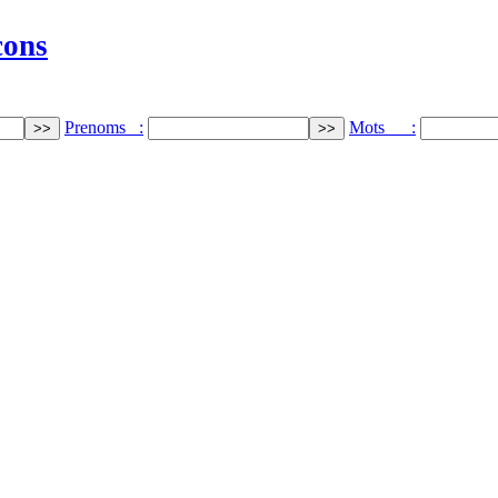
cons
Prenoms :
Mots :