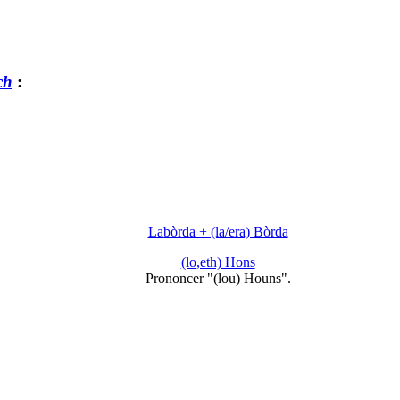
ch
:
Labòrda + (la/era) Bòrda
(lo,eth) Hons
Prononcer "(lou) Houns".