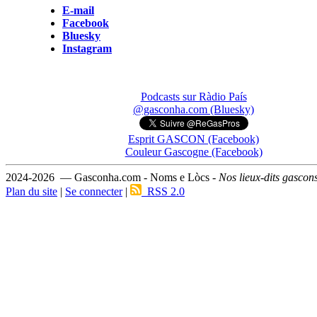
E-mail
Facebook
Bluesky
Instagram
Podcasts sur Ràdio País
@gasconha.com (Bluesky)
Esprit GASCON (Facebook)
Couleur Gascogne (Facebook)
2024-2026 — Gasconha.com - Noms e Lòcs -
Nos lieux-dits gascon
Plan du site
|
Se connecter
|
RSS 2.0