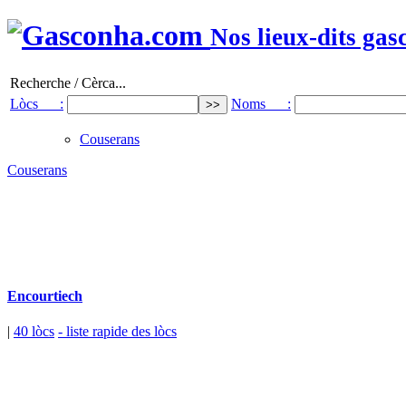
Nos lieux-dits gas
Recherche / Cèrca...
Lòcs :
Noms :
Couserans
Couserans
Encourtiech
|
40 lòcs
- liste rapide des lòcs