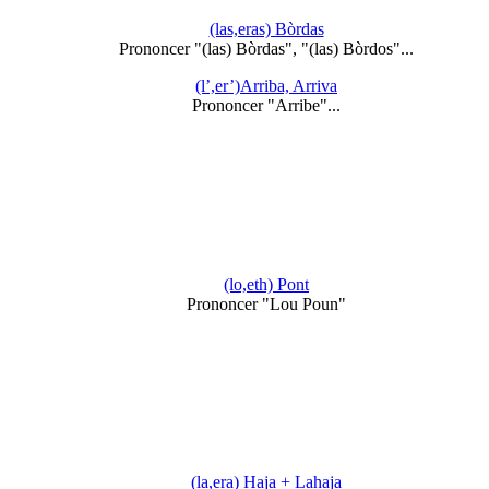
(las,eras) Bòrdas
Prononcer "(las) Bòrdas", "(las) Bòrdos"...
(l’,er’)Arriba, Arriva
Prononcer "Arribe"...
(lo,eth) Pont
Prononcer "Lou Poun"
(la,era) Haja + Lahaja