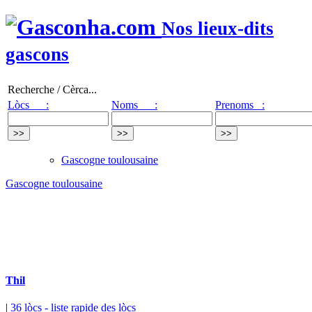
Nos lieux-dits
gascons
Recherche / Cèrca...
Lòcs :
Noms :
Prenoms :
Gascogne toulousaine
Gascogne toulousaine
Thil
|
36 lòcs
- liste rapide des lòcs