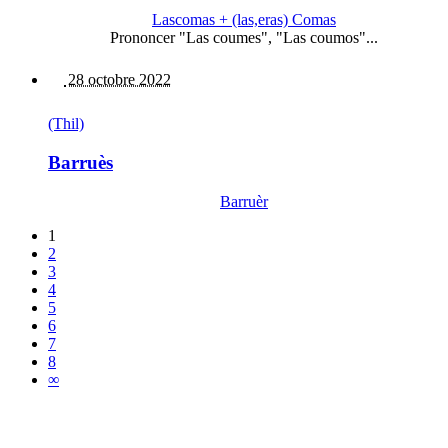
Lascomas + (las,eras) Comas
Prononcer "Las coumes", "Las coumos"...
28 octobre 2022
(Thil)
Barruès
Barruèr
1
2
3
4
5
6
7
8
∞