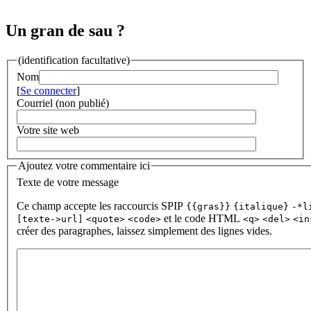
Un gran de sau ?
(identification facultative)
Nom
[
Se connecter
]
Courriel (non publié)
Votre site web
Ajoutez votre commentaire ici
Texte de votre message
Ce champ accepte les raccourcis SPIP
{{gras}}
{italique}
-*l
et le code HTML
[texte->url]
<quote>
<code>
<q>
<del>
<in
créer des paragraphes, laissez simplement des lignes vides.