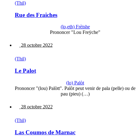
(Thil)
Rue des Fraiches
(lo,eth) Frèishe
Prononcer "Lou Freÿche"
28 octobre 2022
(Thil)
Le Palot
(lo) Palòt
Prononcer "(lou) Palòtt". Palòt peut venir de pala (pelle) ou de
pau (pieu) (…)
28 octobre 2022
(Thil)
Las Coumos de Marnac