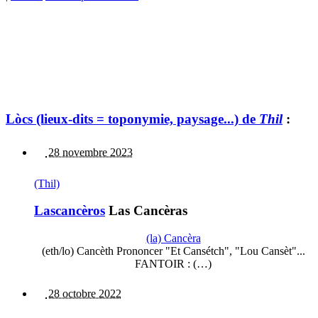
Lòcs (lieux-dits = toponymie, paysage...) de
Thil
:
28 novembre 2023
(Thil)
Lascancèros
Las Cancèras
(la) Cancèra
(eth/lo) Cancèth Prononcer "Et Cansétch", "Lou Cansèt"...
FANTOIR : (…)
28 octobre 2022