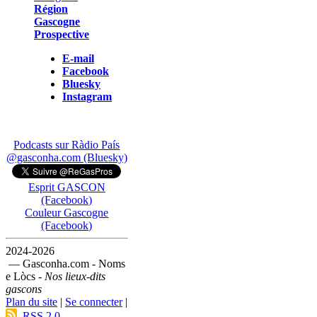
Région
Gascogne
Prospective
E-mail
Facebook
Bluesky
Instagram
Podcasts sur Ràdio País
@gasconha.com (Bluesky)
Esprit GASCON
(Facebook)
Couleur Gascogne
(Facebook)
2024-2026
— Gasconha.com - Noms
e Lòcs -
Nos lieux-dits
gascons
Plan du site
|
Se connecter
|
RSS 2.0