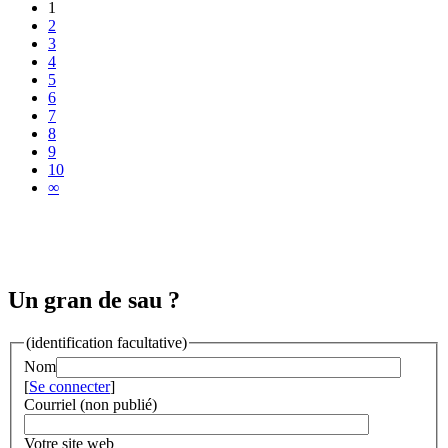
1
2
3
4
5
6
7
8
9
10
∞
Un gran de sau ?
(identification facultative)
Nom
[
Se connecter
]
Courriel (non publié)
Votre site web