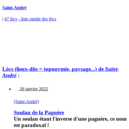
Saint-André
|
47 lòcs
- liste rapide des lòcs
Lòcs (lieux-dits = toponymie, paysage...) de
Saint-
André
:
26 janvier 2022
(Saint-André)
Soulan de la Paguère
Un soulan étant l'inverse d'une paguère, ce nom
est paradoxal !