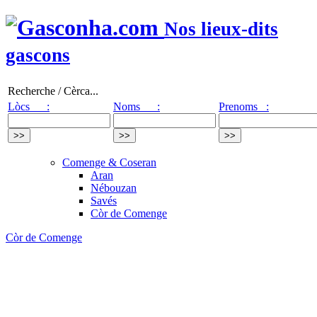
Nos lieux-dits
gascons
Recherche / Cèrca...
Lòcs :
Noms :
Prenoms :
Comenge & Coseran
Aran
Nébouzan
Savés
Còr de Comenge
Còr de Comenge