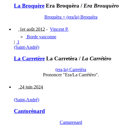
La Broquère
Era Broquèra
/
Era Brouquèro
Broquèra + (era/la) Broquèra
1er août 2012
-
Vincent P.
Borde vasconne
|
1
(Saint-André)
La Carretère
La Carretèra
/
La Carrétèro
(era,la) Carretèra
Prononcer "Era/La Carrétèro".
24 juin 2024
(Saint-André)
Cantorénard
Cantarenard