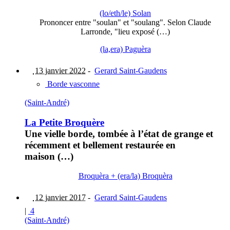
(lo/eth/le) Solan
Prononcer entre "soulan" et "soulang". Selon Claude
Larronde, "lieu exposé (…)
(la,era) Paguèra
13 janvier 2022
-
Gerard Saint-Gaudens
Borde vasconne
(Saint-André)
La Petite Broquère
Une vielle borde, tombée à l’état de grange et
récemment et bellement restaurée en
maison (…)
Broquèra + (era/la) Broquèra
12 janvier 2017
-
Gerard Saint-Gaudens
|
4
(Saint-André)