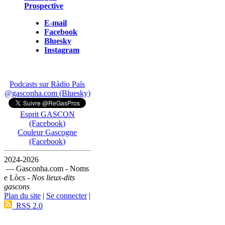
Prospective
E-mail
Facebook
Bluesky
Instagram
Podcasts sur Ràdio País
@gasconha.com (Bluesky)
Esprit GASCON
(Facebook)
Couleur Gascogne
(Facebook)
2024-2026
— Gasconha.com - Noms
e Lòcs -
Nos lieux-dits
gascons
Plan du site
|
Se connecter
|
RSS 2.0