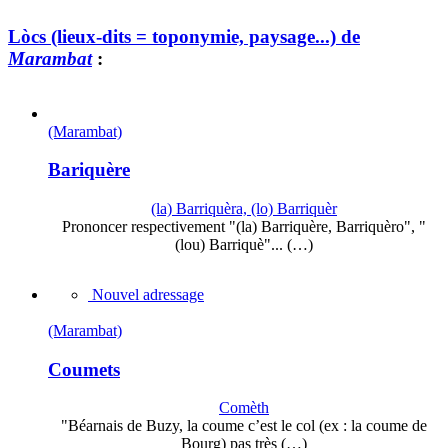
Lòcs (lieux-dits = toponymie, paysage...) de
Marambat
:
(Marambat)
Bariquère
(la) Barriquèra, (lo) Barriquèr
Prononcer respectivement "(la) Barriquère, Barriquèro", "
(lou) Barriquè"... (…)
Nouvel adressage
(Marambat)
Coumets
Comèth
"Béarnais de Buzy, la coume c’est le col (ex : la coume de
Bourg) pas très (…)