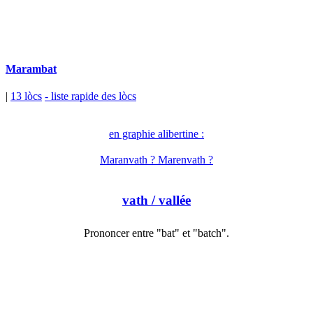
Marambat
|
13 lòcs
- liste rapide des lòcs
en graphie alibertine :
Maranvath ? Marenvath ?
vath
/ vallée
Prononcer entre "bat" et "batch".