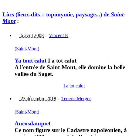
Lòcs (lieux-dits = toponymie, paysage...) de
Saint-
Mont
:
6 avril 2008
-
Vincent P.
(Saint-Mont)
Ya tout calut
I a tot calut
A l'entrée de Saint-Mont, elle domine la belle
vallée du Saget.
I a tot calut
23 décembre 2018
-
Tederic Merger
(Saint-Mont)
Aucosdauquet
Ce nom figure sur le Cadastre napoléonien, à