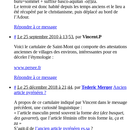
buru=sommet + suffixe basco-aquitan -o(t)za.
Le terroir est donc habité depuis les temps anciens et le lieu a
été récupéré par le christianisme, puis déplacé au bord de
l’Adour.
Répondre à ce message
#
Le 25 septembre 2010 à 13:53
,
par
Vincent.P
Voici le cartulaire de Saint-Mont qui comporte des attestations
anciennes de villages des environs, intéressantes pour en
déceler l’étymologie :
www.persee.fr
Répondre à ce message
#
Le 25 décembre 2018 à 21:44
,
par
Tederic Merger
Ancien
article pyrénéen ?
A propos de ce cartulaire indiqué par Vincent dans le message
précédent, une curiosité linguistique :
« l’article masculin prend souvent la forme
dez
(
dez busquet
,
dez gavarret
), que l’article féminin offre trois forme
la
,
ça
et
za
»
S’agit-il de
l’ancien article pyrénéen es,sa
?