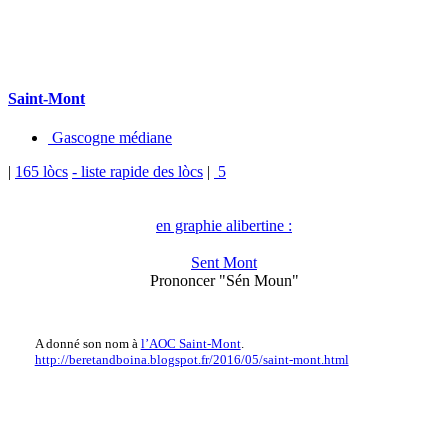
Saint-Mont
Gascogne médiane
|
165 lòcs
- liste rapide des lòcs
|
5
en graphie alibertine :
Sent Mont
Prononcer "Sén Moun"
A donné son nom à
l’AOC Saint-Mont
.
http://beretandboina.blogspot.fr/2016/05/saint-mont.html