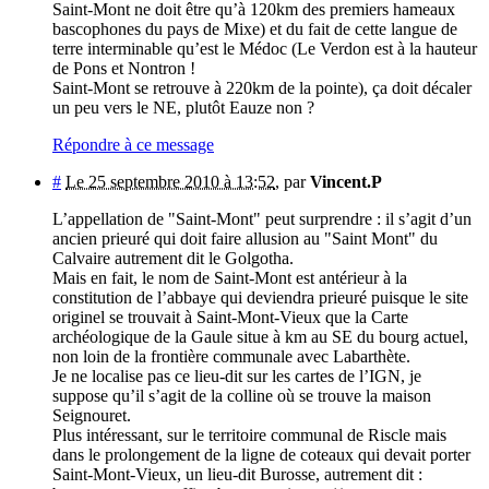
Saint-Mont ne doit être qu’à 120km des premiers hameaux
bascophones du pays de Mixe) et du fait de cette langue de
terre interminable qu’est le Médoc (Le Verdon est à la hauteur
de Pons et Nontron !
Saint-Mont se retrouve à 220km de la pointe), ça doit décaler
un peu vers le NE, plutôt Eauze non ?
Répondre à ce message
#
Le 25 septembre 2010 à 13:52
,
par
Vincent.P
L’appellation de "Saint-Mont" peut surprendre : il s’agit d’un
ancien prieuré qui doit faire allusion au "Saint Mont" du
Calvaire autrement dit le Golgotha.
Mais en fait, le nom de Saint-Mont est antérieur à la
constitution de l’abbaye qui deviendra prieuré puisque le site
originel se trouvait à Saint-Mont-Vieux que la Carte
archéologique de la Gaule situe à km au SE du bourg actuel,
non loin de la frontière communale avec Labarthète.
Je ne localise pas ce lieu-dit sur les cartes de l’IGN, je
suppose qu’il s’agit de la colline où se trouve la maison
Seignouret.
Plus intéressant, sur le territoire communal de Riscle mais
dans le prolongement de la ligne de coteaux qui devait porter
Saint-Mont-Vieux, un lieu-dit Burosse, autrement dit :