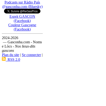
Podcasts sur Ràdio País
@gasconha.com (Bluesky)
Esprit GASCON
(Facebook)
Couleur Gascogne
(Facebook)
2024-2026
— Gasconha.com - Noms
e Lòcs -
Nos lieux-dits
gascons
Plan du site
|
Se connecter
|
RSS 2.0