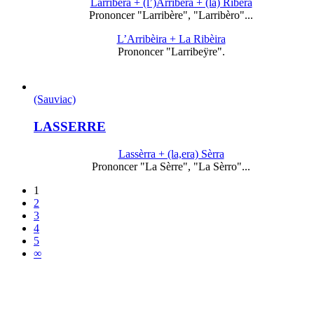
Larribèra + (l’)Arribèra + (la) Ribèra
Prononcer "Larribère", "Larribèro"...
L’Arribèira + La Ribèira
Prononcer "Larribeÿre".
(Sauviac)
LASSERRE
Lassèrra + (la,era) Sèrra
Prononcer "La Sèrre", "La Sèrro"...
1
2
3
4
5
∞