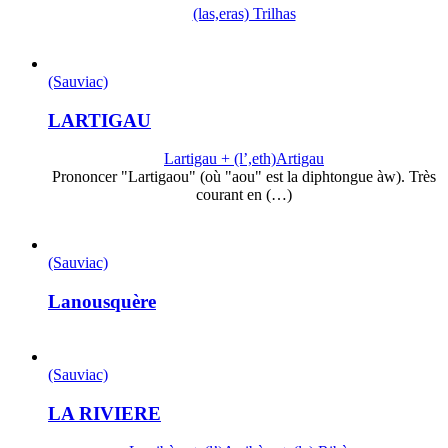
(las,eras) Trilhas
(Sauviac)
LARTIGAU
Lartigau + (l’,eth)Artigau
Prononcer "Lartigaou" (où "aou" est la diphtongue àw). Très
courant en (…)
(Sauviac)
Lanousquère
(Sauviac)
LA RIVIERE