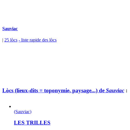
Sauviac
|
25 lòcs
- liste rapide des lòcs
Lòcs (lieux-dits = toponymie, paysage...) de
Sauviac
:
(Sauviac)
LES TRILLES