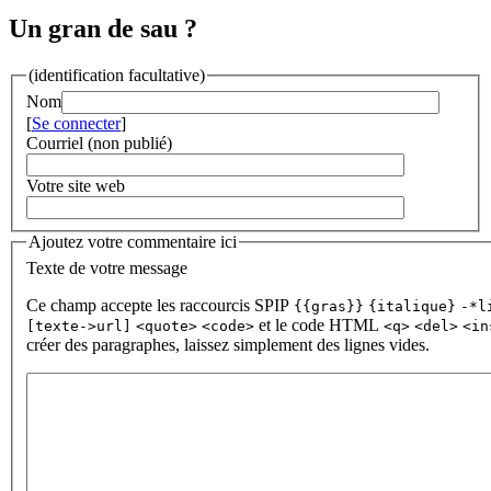
Un gran de sau ?
(identification facultative)
Nom
[
Se connecter
]
Courriel (non publié)
Votre site web
Ajoutez votre commentaire ici
Texte de votre message
Ce champ accepte les raccourcis SPIP
{{gras}}
{italique}
-*l
et le code HTML
[texte->url]
<quote>
<code>
<q>
<del>
<in
créer des paragraphes, laissez simplement des lignes vides.