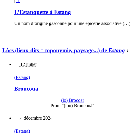
|
1
L’Estanquette à Estang
Un nom d’origine gasconne pour une épicerie associative (…)
Lòcs (lieux-dits = toponymie, paysage...) de
Estang
:
12 juillet
(Estang)
Broucoua
(lo) Brocoar
Pron. "(lou) Broucouà"
4 décembre 2024
(Estang)