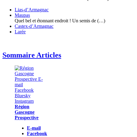
Lias-d’Armagnac
Maupas
Quel bel et étonnant endroit ! Un semis de (…)
Castex-d’Armagnac
Larée
Sommaire Articles
Région
Gascogne
Prospective
E-mail
Facebook