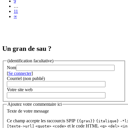
9
…
11
∞
Un gran de sau ?
(identification facultative)
Nom
[
Se connecter
]
Courriel (non publié)
Votre site web
Ajoutez votre commentaire ici
Texte de votre message
Ce champ accepte les raccourcis SPIP
{{gras}}
{italique}
-*l
et le code HTML
[texte->url]
<quote>
<code>
<q>
<del>
<in