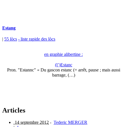
Estang
|
55 lòcs
- liste rapide des lòcs
en graphie alibertine :
(l’)Estanc
Pron. "Estannc" « Du gascon estanc (= arrêt, pause ; mais aussi
barrage, (…)
Articles
14 septembre 2012
-
Tederic MERGER