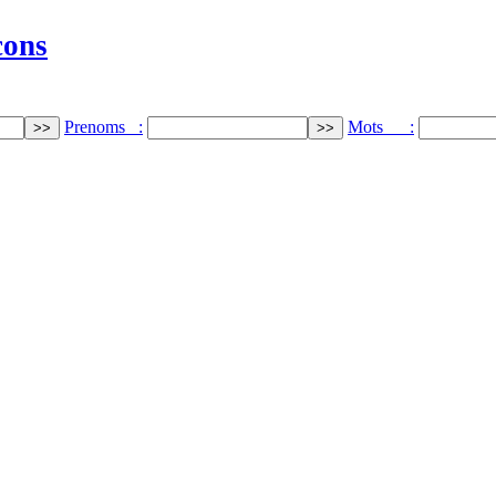
cons
Prenoms :
Mots :