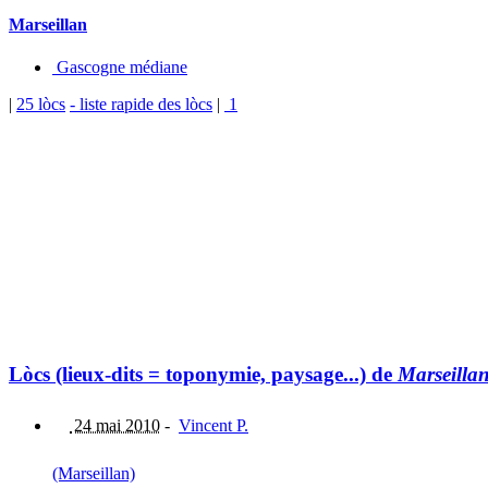
Marseillan
Gascogne médiane
|
25 lòcs
- liste rapide des lòcs
|
1
Lòcs (lieux-dits = toponymie, paysage...) de
Marseilla
24 mai 2010
-
Vincent P.
(Marseillan)