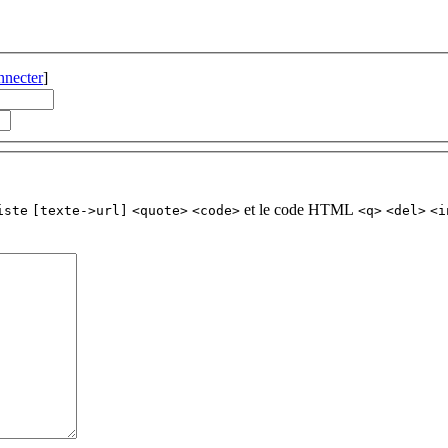
nnecter
]
et le code HTML
iste
[texte->url]
<quote>
<code>
<q>
<del>
<i