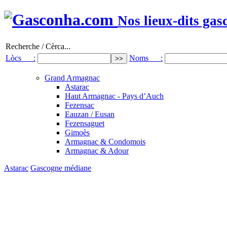
Nos lieux-dits gas
Recherche / Cèrca...
Lòcs :
Noms :
Grand Armagnac
Astarac
Haut Armagnac - Pays d’Auch
Fezensac
Eauzan / Eusan
Fezensaguet
Gimoès
Armagnac & Condomois
Armagnac & Adour
Astarac
Gascogne médiane