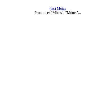
(las) Mòtas
Prononcer "Mòtes", "Mòtos"...