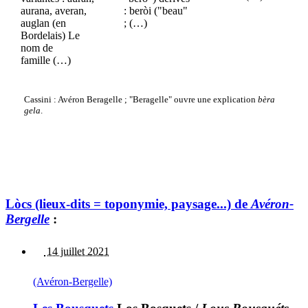
aurana, averan,
: beròi ("beau"
auglan (en
; (…)
Bordelais) Le
nom de
famille (…)
Cassini : Avéron Beragelle ; "Beragelle" ouvre une explication
bèra
gela
.
Lòcs (lieux-dits = toponymie, paysage...) de
Avéron-
Bergelle
:
14 juillet 2021
(Avéron-Bergelle)