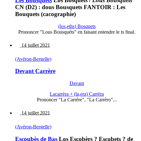
Les Bousquets
Los Bosquets
/
Lous Bousquéts
CN (D2) : dous Bousquets FANTOIR : Les
Bouquets (cacographie)
(los,eths) Bosquets
Prononcer "Lous Bousquéts" en faisant entendre le ts final.
14 juillet 2021
(Avéron-Bergelle)
Devant Carrère
Davant
Lacarrèra + (la,era) Carrèra
Prononcer "La Carrère", "La Carrèro"...
14 juillet 2021
(Avéron-Bergelle)
Escoubès de Bas
Los Escobèrs ? Escobets ? de