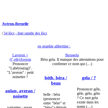
Avéron-Bergelle
|
54 lòcs
- liste rapide des lòcs
en graphie alibertine :
Laveron +
Beragela
(l’,eth)Averon
Bèra gela. Il manque des attestations pour
Prononcer
confirmer ce nom qui (…)
"Labérou(ng)".
"L’averon" : petit
noisetier ?
bèth, bèra
/
gela
/ ?
beau
Prononcer géle,
aulan, averan
/
gèle, gélo, gèlo
belle : bèra
noisette
? Ce mot gela
(prononcer
existe dans les
entre "bère" et
noms (…)
variantes : auran,
"bèro") dérivés