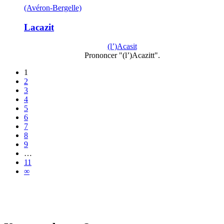
(Avéron-Bergelle)
Lacazit
(l’)Acasit
Prononcer "(l’)Acazitt".
1
2
3
4
5
6
7
8
9
…
11
∞