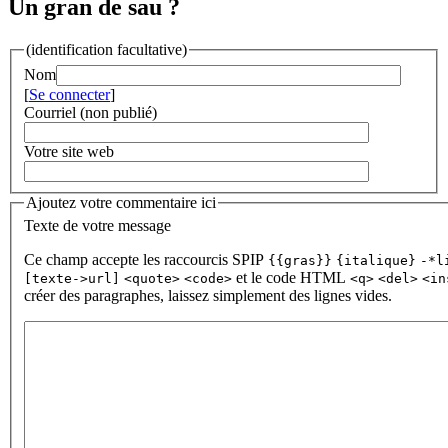
Un gran de sau ?
(identification facultative)
Nom
[
Se connecter
]
Courriel (non publié)
Votre site web
Ajoutez votre commentaire ici
Texte de votre message
Ce champ accepte les raccourcis SPIP
{{gras}}
{italique}
-*l
et le code HTML
[texte->url]
<quote>
<code>
<q>
<del>
<in
créer des paragraphes, laissez simplement des lignes vides.