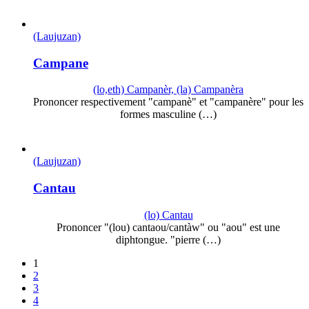
(Laujuzan)
Campane
(lo,eth) Campanèr, (la) Campanèra
Prononcer respectivement "campanè" et "campanère" pour les
formes masculine (…)
(Laujuzan)
Cantau
(lo) Cantau
Prononcer "(lou) cantaou/cantàw" ou "aou" est une
diphtongue. "pierre (…)
1
2
3
4