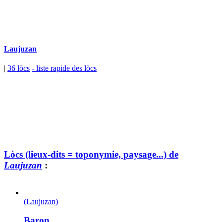
Laujuzan
|
36 lòcs
- liste rapide des lòcs
Lòcs (lieux-dits = toponymie, paysage...) de
Laujuzan
:
(Laujuzan)
Baron