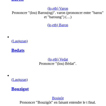
(lo,eth) Varon
Prononcer "(lou) Barou(ng)". varon (prononcer entre "barou"
et "baroung") (…)
(lo,eth) Baron
(Laujuzan)
Bedats
(lo,eth) Vedat
Prononcer "(lou) Bédat".
(Laujuzan)
Bouzigot
Bosigòt
Prononcer "Bouzigòt" en faisant entendre le t final.