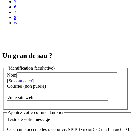
5
6
7
8
∞
Un gran de sau ?
(identification facultative)
Nom
[
Se connecter
]
Courriel (non publié)
Votre site web
Ajoutez votre commentaire ici
Texte de votre message
Ce champ accepte les raccourcis SPIP
{{gras}}
{italique}
-*l