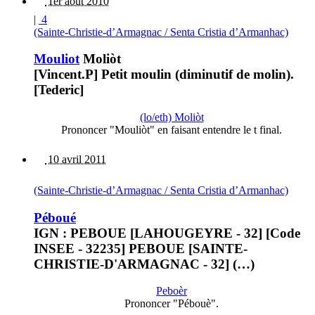
1er août 2010
|
4
(Sainte-Christie-d’Armagnac / Senta Cristia d’Armanhac)
Mouliot
Moliòt
[Vincent.P] Petit moulin (diminutif de molin).
[Tederic]
(lo/eth) Moliòt
Prononcer "Mouliòt" en faisant entendre le t final.
10 avril 2011
(Sainte-Christie-d’Armagnac / Senta Cristia d’Armanhac)
Péboué
IGN : PEBOUE [LAHOUGEYRE - 32] [Code
INSEE - 32235] PEBOUE [SAINTE-
CHRISTIE-D'ARMAGNAC - 32] (…)
Peboèr
Prononcer "Pébouè".