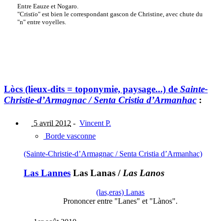
Entre Eauze et Nogaro.
"Cristïo" est bien le correspondant gascon de Christine, avec chute du
"n" entre voyelles.
Lòcs (lieux-dits = toponymie, paysage...) de
Sainte-
Christie-d’Armagnac / Senta Cristia d’Armanhac
:
5 avril 2012
-
Vincent P.
Borde vasconne
(Sainte-Christie-d’Armagnac / Senta Cristia d’Armanhac)
Las Lannes
Las Lanas
/
Las Lanos
(las,eras) Lanas
Prononcer entre "Lanes" et "Lànos".