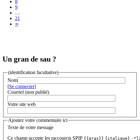
8
9
…
21
∞
Un gran de sau ?
(identification facultative)
Nom
[
Se connecter
]
Courriel (non publié)
Votre site web
Ajoutez votre commentaire ici
Texte de votre message
Ce champ accepte les raccourcis SPIP
{{gras}}
{italique}
-*l