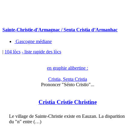
Sainte-Christie-d'Armagnac / Senta Cristia d’Armanhac
Gascogne médiane
|
104 lòcs
- liste rapide des lòcs
en graphie alibertine :
Cristia, Senta Cristia
Prononcer "Sénto Cristïo"...
Cristia Cristïe Christine
Le village de Sainte-Christie existe en Eauzan. La disparition
du "n" entre (…)