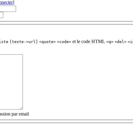
nnecter
]
et le code HTML
iste
[texte->url]
<quote>
<code>
<q>
<del>
<i
ssion par email