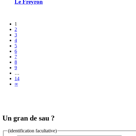
Le Freyron
1
2
3
4
5
6
7
8
9
…
14
∞
Un gran de sau ?
(identification facultative)