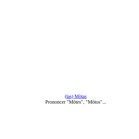
(las) Mòtas
Prononcer "Mòtes", "Mòtos"...