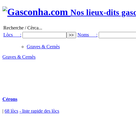
Nos lieux-dits gas
Recherche / Cèrca...
Lòcs :
Noms :
Graves & Cernès
Graves & Cernès
Cérons
|
68 lòcs
- liste rapide des lòcs