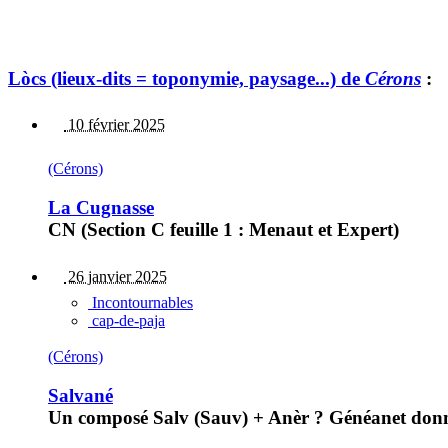
Lòcs (lieux-dits = toponymie, paysage...) de
Cérons
:
10 février 2025
(Cérons)
La Cugnasse
CN (Section C feuille 1 : Menaut et Expert)
26 janvier 2025
Incontournables
cap-de-paja
(Cérons)
Salvané
Un composé Salv (Sauv) + Anèr ? Généanet donne