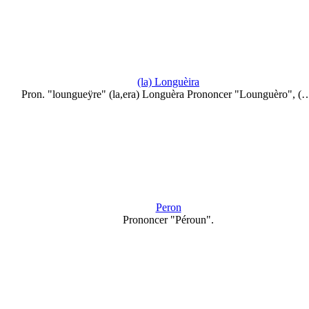
(la) Longuèira
Pron. "loungueÿre" (la,era) Longuèra Prononcer "Lounguèro", (
Peron
Prononcer "Péroun".