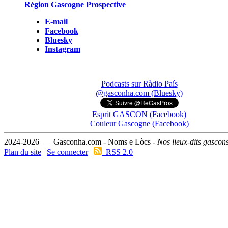
Région Gascogne Prospective
E-mail
Facebook
Bluesky
Instagram
Podcasts sur Ràdio País
@gasconha.com (Bluesky)
Esprit GASCON (Facebook)
Couleur Gascogne (Facebook)
2024-2026 — Gasconha.com - Noms e Lòcs -
Nos lieux-dits gascon
Plan du site
|
Se connecter
|
RSS 2.0