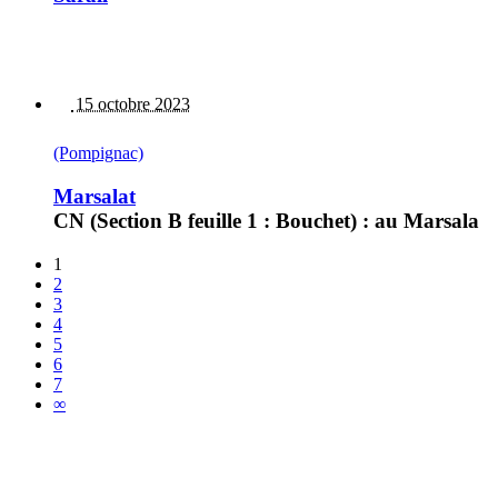
15 octobre 2023
(Pompignac)
Marsalat
CN (Section B feuille 1 : Bouchet) : au Marsala
1
2
3
4
5
6
7
∞