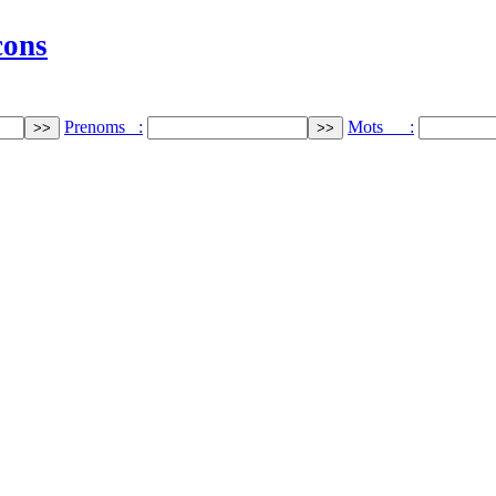
cons
Prenoms :
Mots :