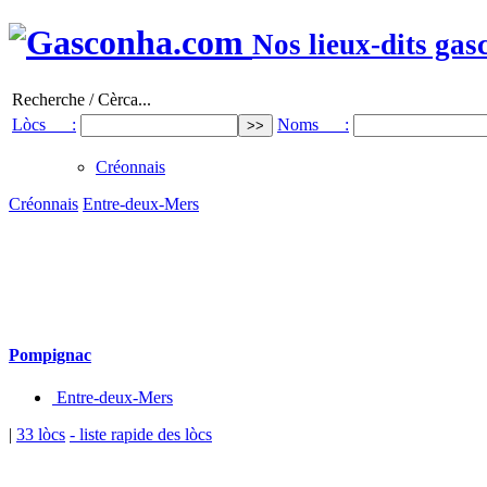
Nos lieux-dits gas
Recherche / Cèrca...
Lòcs :
Noms :
Créonnais
Créonnais
Entre-deux-Mers
Pompignac
Entre-deux-Mers
|
33 lòcs
- liste rapide des lòcs