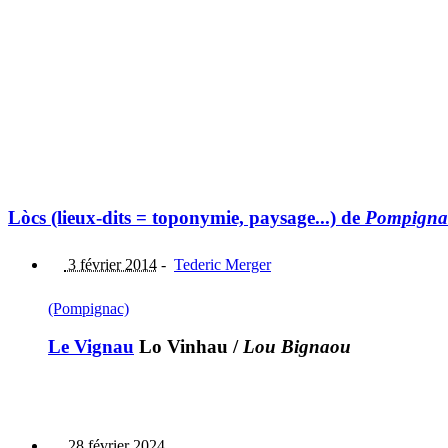
Lòcs (lieux-dits = toponymie, paysage...) de
Pompigna
3 février 2014
-
Tederic Merger
(Pompignac)
Le Vignau
Lo Vinhau
/
Lou Bignaou
28 février 2024