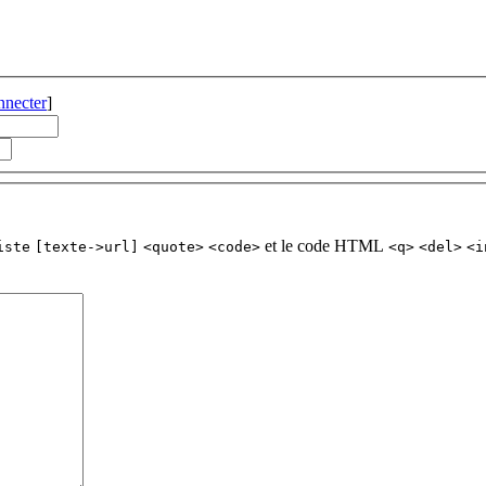
nnecter
]
et le code HTML
iste
[texte->url]
<quote>
<code>
<q>
<del>
<i