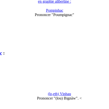
en graphie alibertine :
Pompinhac
Prononcer "Poumpignac"
c
:
(lo,eth) Vinhau
Prononcer "(lou) Bignàw". <