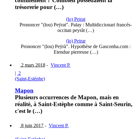
confinement ? Combien possédaient la
trésorerie pour (…)
(lo) Peirat
Prononcer "(lou) Peÿrat". Palay : Multidiccionari francés-
occitan peyràt (…)
(lo) Peirar
Prononcer "(lou) Peÿrà". Hypothèse de Gasconha.com :
Etendue pierreuse (…)
2 mars 2018
-
Vincent P.
|
2
(Saint-Estèphe)
Mapon
Plusieurs occurrences de Mapon, mais en
réalité, à Saint-Estèphe comme à Saint-Seurin,
c'est le (…)
8 juin 2017
-
Vincent P.