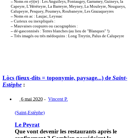
–
Noms en eÿ(re) : Les Anguileys, Fontaugey, Garramey, Guineys, la
Capeyre, L’Héréteyre, La Barreyre, Meyney, La Mouleyre, Nougueys,
Calupeyre, Pesquey, Poumeys, Roubaneyre, Les Grazaqueyres
–
Noms en ac : Laujac, Leyssac
–
Curieux ou inexpliqués :
–
Mauvaises coupures ou cacographies :
–
dé-gasconnisés : Terres blanches (au lieu de "Blanques" !)
–
Très imagés ou très médoquins : Long Treytin, Palus de Calupeyre
Lòcs (lieux-dits = toponymie, paysage...) de
Saint-
Estèphe
:
6 mai 2020
-
Vincent P.
(Saint-Estèphe)
Le Peyrat
Que vont devenir les restaurants après le