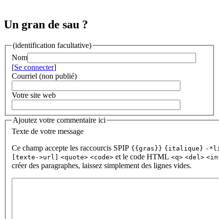
Un gran de sau ?
(identification facultative)
Nom
[
Se connecter
]
Courriel (non publié)
Votre site web
Ajoutez votre commentaire ici
Texte de votre message
Ce champ accepte les raccourcis SPIP
{{gras}}
{italique}
-*l
et le code HTML
[texte->url]
<quote>
<code>
<q>
<del>
<in
créer des paragraphes, laissez simplement des lignes vides.