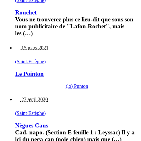
(Saint-Estèphe)
Rouchet
Vous ne trouverez plus ce lieu-dit que sous son
nom publicitaire de "Lafon-Rochet", mais
les (…)
15 mars 2021
(Saint-Estèphe)
Le Pointon
(lo) Punton
27 avril 2020
(Saint-Estèphe)
Nègues Cans
Cad. napo. (Section E feuille 1 : Leyssac) Il y a
ici du nega-can (noie-chien) mais que (…)