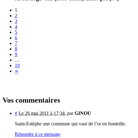
1
2
3
4
5
6
7
8
9
…
19
∞
Vos commentaires
#
Le 26 mai 2011 à 17:34
,
par
GINOU
Saint-Estèphe une commune qui vaut de l’or en bouteille.
Répondre à ce message