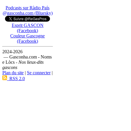
Podcasts sur Ràdio País
@gasconha.com (Bluesky)
Esprit GASCON
(Facebook)
Couleur Gascogne
(Facebook)
2024-2026
— Gasconha.com - Noms
e Lòcs -
Nos lieux-dits
gascons
Plan du site
|
Se connecter
|
RSS 2.0