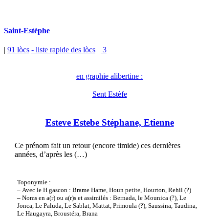
Saint-Estèphe
|
91 lòcs
- liste rapide des lòcs
|
3
en graphie alibertine :
Sent Estèfe
Esteve Estebe Stéphane, Etienne
Ce prénom fait un retour (encore timide) ces dernières
années, d’après les (…)
Toponymie :
–
Avec le H gascon : Brame Hame, Houn petite, Hourton, Rehil (?)
–
Noms en a(r) ou a(r)s et assimilés : Bernada, le Mounica (?), Le
Jonca, Le Paluda, Le Sablat, Mattat, Primoula (?), Saussina, Taudina,
Le Haugayra, Broustéra, Brana