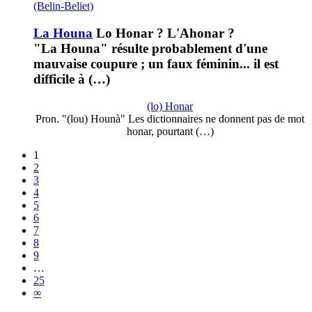
(Belin-Beliet)
La Houna
Lo Honar ? L'Ahonar ?
"La Houna" résulte probablement d'une
mauvaise coupure ; un faux féminin... il est
difficile à (…)
(lo) Honar
Pron. "(lou) Hounà" Les dictionnaires ne donnent pas de mot
honar, pourtant (…)
1
2
3
4
5
6
7
8
9
…
25
∞