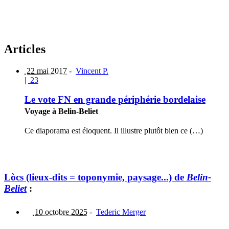
Articles
22 mai 2017
-
Vincent P.
|
23
Le vote FN en grande périphérie bordelaise
Voyage à Belin-Beliet
Ce diaporama est éloquent. Il illustre plutôt bien ce (…)
Lòcs (lieux-dits = toponymie, paysage...) de
Belin-
Beliet
:
10 octobre 2025
-
Tederic Merger