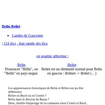
Belin-Beliet
Landes de Gascogne
|
124 lòcs
- liste rapide des lòcs
en graphie alibertine :
Belin
Beliet
Prononcer "Bélïn", ou
Beliet est un diminutif normal pour Belin
"Belïn" en pays negue.
en gascon : Belinet -> Beliet (…)
Les appartenances historiques de Belin et Béliet ont pu être
différentes.
Beliet en Buch ou en Cernès ?
Belin dans le diocèse de Bazas ?
Donc, double étiquetage de la commune entre Cernés et Buch.