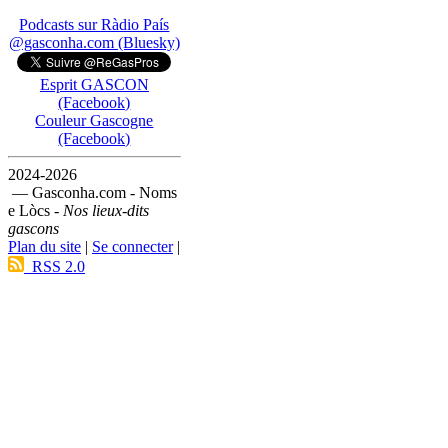
Podcasts sur Ràdio País
@gasconha.com (Bluesky)
Esprit GASCON
(Facebook)
Couleur Gascogne
(Facebook)
2024-2026
— Gasconha.com - Noms
e Lòcs -
Nos lieux-dits
gascons
Plan du site
|
Se connecter
|
RSS 2.0