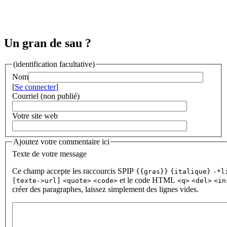
Un gran de sau ?
(identification facultative)
Nom
[
Se connecter
]
Courriel (non publié)
Votre site web
Ajoutez votre commentaire ici
Texte de votre message
Ce champ accepte les raccourcis SPIP
{{gras}}
{italique}
-*l
et le code HTML
[texte->url]
<quote>
<code>
<q>
<del>
<in
créer des paragraphes, laissez simplement des lignes vides.