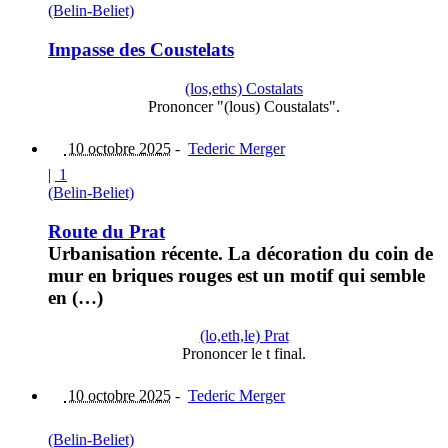
(Belin-Beliet)
Impasse des Coustelats
(los,eths) Costalats
Prononcer "(lous) Coustalats".
10 octobre 2025
-
Tederic Merger
|
1
(Belin-Beliet)
Route du Prat
Urbanisation récente. La décoration du coin de
mur en briques rouges est un motif qui semble
en (…)
(lo,eth,le) Prat
Prononcer le t final.
10 octobre 2025
-
Tederic Merger
(Belin-Beliet)